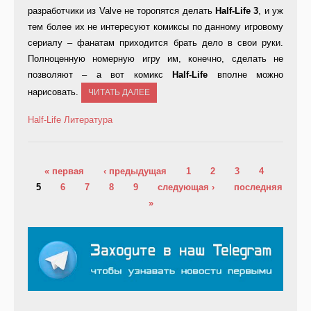
разработчики из Valve не торопятся делать
Half-
Life
3
, и уж
тем более их не интересуют комиксы по данному игровому
сериалу – фанатам приходится брать дело в свои руки.
Полноценную номерную игру им, конечно, сделать не
позволяют – а вот комикс
Half-
Life
вполне можно
нарисовать.
ЧИТАТЬ ДАЛЕЕ
Half-Life
Литература
Страницы
« первая
‹ предыдущая
1
2
3
4
5
6
7
8
9
следующая ›
последняя
»