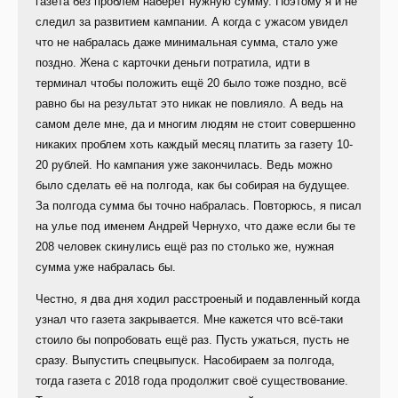
газета без проблем наберёт нужную сумму. Поэтому я и не
следил за развитием кампании. А когда с ужасом увидел
что не набралась даже минимальная сумма, стало уже
поздно. Жена с карточки деньги потратила, идти в
терминал чтобы положить ещё 20 было тоже поздно, всё
равно бы на результат это никак не повлияло. А ведь на
самом деле мне, да и многим людям не стоит совершенно
никаких проблем хоть каждый месяц платить за газету 10-
20 рублей. Но кампания уже закончилась. Ведь можно
было сделать её на полгода, как бы собирая на будущее.
За полгода сумма бы точно набралась. Повторюсь, я писал
на улье под именем Андрей Чернухо, что даже если бы те
208 человек скинулись ещё раз по столько же, нужная
сумма уже набралась бы.
Честно, я два дня ходил расстроеный и подавленный когда
узнал что газета закрывается. Мне кажется что всё-таки
стоило бы попробовать ещё раз. Пусть ужаться, пусть не
сразу. Выпустить спецвыпуск. Насобираем за полгода,
тогда газета с 2018 года продолжит своё существование.