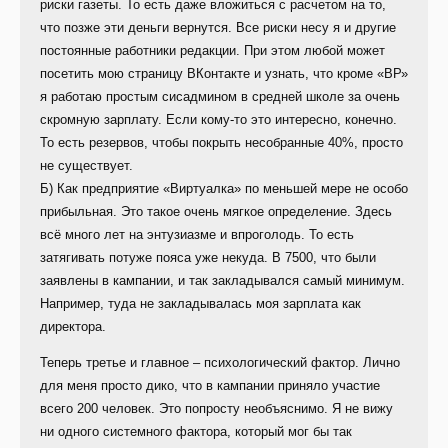
риски газеты. То есть даже вложиться с расчетом на то,
что позже эти деньги вернутся. Все риски несу я и другие
постоянные работники редакции. При этом любой может
посетить мою страницу ВКонтакте и узнать, что кроме «ВР»
я работаю простым сисадмином в средней школе за очень
скромную зарплату. Если кому-то это интересно, конечно.
То есть резервов, чтобы покрыть несобранные 40%, просто
не существует.
Б) Как предприятие «Виртуалка» по меньшей мере не особо
прибыльная. Это такое очень мягкое определение. Здесь
всё много лет на энтузиазме и впроголодь. То есть
затягивать потуже пояса уже некуда. В 7500, что были
заявлены в кампании, и так закладывался самый минимум.
Например, туда не закладывалась моя зарплата как
директора.
Теперь третье и главное – психологический фактор. Лично
для меня просто дико, что в кампании приняло участие
всего 200 человек. Это попросту необъяснимо. Я не вижу
ни одного системного фактора, который мог бы так