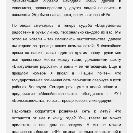
Удивительным образом находили новых друзей и
союзников, провоцировали у других людей ненависть и
насмешки. Это была наша эпоха, время авторов «ВР».
Но эпоха сменилась, и теперь судьба «Виртуальных
радостей» в руках лично, персонально каждого из вас. Мы
этого не хотели – так сложились обстоятельства, далеко
вышедшие за границы наших возможностей. В ближайшее
время на ваших глазах один за другим начнут рушиться
все привычные мосты между нами, делающими газету
«Виртуальные радости», и вами – ее читающими. Еще в
прошлом номере я писал в «Нашей почте», что
государственная розничная сеть периодики свернута в пяти
районах Беларуси. Сегодня речь уже о целой области –
предприятие «Миноблсоюзпечать» объединяют с РУП
«Белсоюзпечать», то есть, проще говоря, ликвидируют.
Насколько сократится розничная сеть к лету? Что
останется от нее к концу года? Увы, газета не может
прилететь в ваш дом по воздуху. А мы не можем
планировать бюджет «ВР», не зная, сколько из читателей в