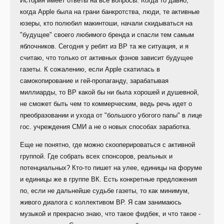
История имеет ответы на все вопросы. Когда то давно,
когда Apple была на грани банкротства, люди, те активные
юзеры, кто полюбил макинтоши, начали скидываться на
"будущее" своего любимого бренда и спасли тем самым
яблочников. Сегодня у ребят из ВР та же ситуация, и я
считаю, что только от активных фэнов зависит будущее
газеты. К сожалению, если Apple скатилась в
самокопирование и гей-пропаганду, зарабатывая
миллиарды, то ВР какой бы ни была хорошей и душевной,
не сможет быть чем то коммерческим, ведь речь идет о
преобразовании и ухода от "большого убогого папы" в лице
гос. учреждения СМИ а не о новых способах заработка.
Еще не понятно, где можно скооперироваться с активной
группой. Где собрать всех спонсоров, реальных и
потенциальных? Кто-то пишет на улее, единицы на форуме
и единицы же в группе ВК. Есть конкретные предложения
по, если не дальнейше судьбе газеты, то как минимум,
живого диалога с коллективом ВР. Я сам занимаюсь
музыкой и прекрасно знаю, что такое фидбек, и что такое -