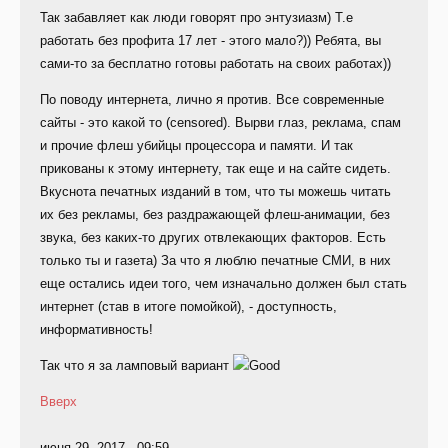
Так забавляет как люди говорят про энтузиазм) Т.е
работать без профита 17 лет - этого мало?)) Ребята, вы
сами-то за бесплатно готовы работать на своих работах))
По поводу интернета, лично я против. Все современные
сайты - это какой то (censored). Вырви глаз, реклама, спам
и прочие флеш убийцы процессора и памяти. И так
прикованы к этому интернету, так еще и на сайте сидеть.
Вкуснота печатных изданий в том, что ты можешь читать
их без рекламы, без раздражающей флеш-анимации, без
звука, без каких-то других отвлекающих факторов. Есть
только ты и газета) За что я люблю печатные СМИ, в них
еще остались идеи того, чем изначально должен был стать
интернет (став в итоге помойкой), - доступность,
информативность!
Так что я за ламповый вариант
Вверх
июня 29, 2017 - 09:59