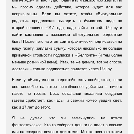
Мы не ждем от вас чуда, подвига или каких-либо жертв. Но
мы просим сделать действие, которое будет для вас
непривычным. Если вы хотите, чтобы «Виртуальные
радости» продолжали выходить в бумажном виде во
второй половине 2017 года, надо зайти на сайт Ulej.by и
найти кампанию с названием «Виртуальным радостям»
быть! После чего на этом сайте фактически подписаться на
нашу газету, заплатив сумму, которая нисколько не больше
привычной стоимости подписки в «Белпочте» (и тем более
меньше розничной цены). Итак, те же деньги, тот же способ
доставки – только подписаться придется через Ulej.by
Если у «Виртуальных радостей» есть сообщество, если
оно способно на такое нешаблонное действие – ничего
газете не грозит. Весь остальной механизм создания
газеты сработает, как часы, и свежий номер увидит свет,
как и 17 лет до этого.
Я не думаю, что мы замахнулись на что-то
фантастическое. Кто-то собирает деньги на полет в космос
или на создание вечного двигателя. Мы же всего-то хотим