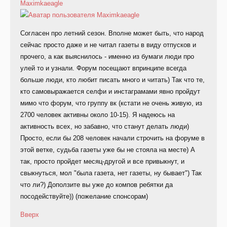
Maximkaeagle
Согласен про летний сезон. Вполне может быть, что народ
сейчас просто даже и не читал газеты в виду отпусков и
прочего, а как выяснилось - именно из бумаги люди про
улей то и узнали. Форум посещают впринципе всегда
больше люди, кто любит писать много и читать) Так что те,
кто самовыражается селфи и инстаграмами явно пройдут
мимо что форум, что группу вк (кстати не очень живую, из
2700 человек активны около 10-15). Я надеюсь на
активность всех, но забавно, что станут делать люди)
Просто, если бы 208 человек начали строчить на форуме в
этой ветке, судьба газеты уже бы не стояла на месте) А
так, просто пройдет месяц-другой и все привыкнут, и
свыкнуться, мол "была газета, нет газеты, ну бывает") Так
что ли?) Доползите вы уже до компов ребятки да
посодействуйте)) (пожелание спонсорам)
Вверх