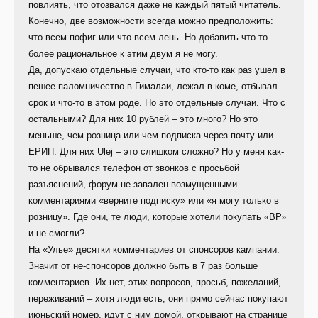
повлиять, что отозвался даже не каждый пятый читатель.
Конечно, две возможности всегда можно предположить:
что всем пофиг или что всем лень. Но добавить что-то
более рациональное к этим двум я не могу.
Да, допускаю отдельные случаи, что кто-то как раз ушел в
пешее паломничество в Гималаи, лежал в коме, отбывал
срок и что-то в этом роде. Но это отдельные случаи. Что с
остальными? Для них 10 рублей – это много? Но это
меньше, чем розница или чем подписка через почту или
ЕРИП. Для них Ulej – это слишком сложно? Но у меня как-
то не обрывался телефон от звонков с просьбой
разъяснений, форум не завален возмущенными
комментариями «верните подписку» или «я могу только в
розницу». Где они, те люди, которые хотели покупать «ВР»
и не смогли?
На «Улье» десятки комментариев от спонсоров кампании.
Значит от не-спонсоров должно быть в 7 раз больше
комментариев. Их нет, этих вопросов, просьб, пожеланий,
переживаний – хотя люди есть, они прямо сейчас покупают
июньский номер, идут с ним домой, открывают на странице