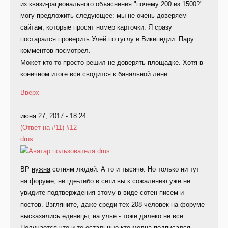
из квази-рационального объяснения "почему 200 из 1500?"
могу предложить следующее: мы не очень доверяем
сайтам, которые просят номер карточки. Я сразу
постарался проверить Улей по гуглу и Википедии. Пару
комментов посмотрел.
Может кто-то просто решил не доверять площадке. Хотя в
конечном итоге все сводится к банальной лени.
Вверх
июня 27, 2017 - 18:24
(Ответ на #11)
#12
drus
ВР
нужна
сотням людей. А то и тысяче. Но только ни тут
на форуме, ни где-либо в сети вы к сожалению уже не
увидите подтверждения этому в виде сотен писем и
постов. Взгляните, даже среди тех 208 человек на форуме
высказались единицы, на улье - тоже далеко не все.
Получается что и те остальные кто молча подписался -