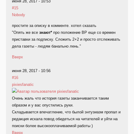
июня 28, 2017 - 10:53
#15
Nobody
простите за описку в комменте. хотел сказать
"Опять же все
знают*
про положение ВР еще со времен
приставки за подписку. Сложить 2+2 и просто отслеживать
дела газеты - людям банально лень."
Вверх
июня 28, 2017 - 10:56
#16
pixiesfanatic
Очень жаль что история газеты заканчивается таким
образом и у вас опустились руки.
Складывается впечатление, что былой энтузиазм пропал и
редакция искала повод обидеться на читателей и уйти на
поиски более высокооплачиваемой работы )
Вверх