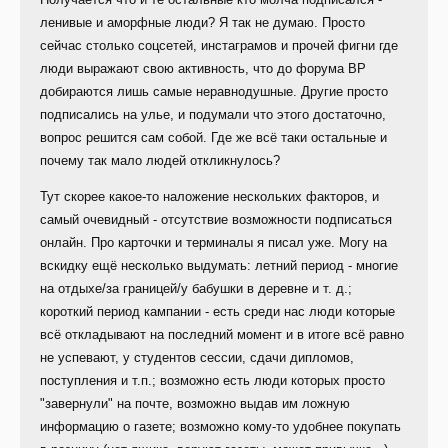
ленивые и аморфные люди? Я так не думаю. Просто
сейчас столько соцсетей, инстаграмов и прочей фигни где
люди выражают свою активность, что до форума ВР
добираются лишь самые неравнодушные. Другие просто
подписались на улье, и подумали что этого достаточно,
вопрос решится сам собой. Где же всё таки остальные и
почему так мало людей откликнулось?
Тут скорее какое-то наложение нескольких факторов, и
самый очевидный - отсутствие возможности подписаться
онлайн. Про карточки и терминалы я писал уже. Могу на
вскидку ещё несколько выдумать: летний период - многие
на отдыхе/за границей/у бабушки в деревне и т. д.;
короткий период кампании - есть среди нас люди которые
всё откладывают на последний момент и в итоге всё равно
не успевают, у студентов сессии, сдачи дипломов,
поступления и т.п.; возможно есть люди которых просто
"завернули" на почте, возможно выдав им ложную
информацию о газете; возможно кому-то удобнее покупать