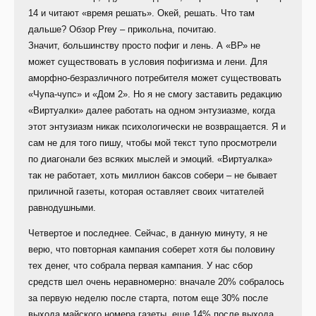
14 и читают «время решать». Окей, решать. Что там
дальше? Обзор Prey – прикольна, почитаю.
Значит, большинству просто пофиг и лень. А «ВР» не
может существовать в условия пофигизма и лени. Для
аморфно-безразличного потребителя может существовать
«Чупа-чупс» и «Дом 2». Но я не смогу заставить редакцию
«Виртуалки» далее работать на одном энтузиазме, когда
этот энтузиазм никак психологически не возвращается. Я и
сам не для того пишу, чтобы мой текст тупо просмотрели
по диагонали без всяких мыслей и эмоций. «Виртуалка»
так не работает, хоть миллион баксов собери – не бывает
приличной газеты, которая оставляет своих читателей
равнодушными.
Четвертое и последнее. Сейчас, в данную минуту, я не
верю, что повторная кампания соберет хотя бы половину
тех денег, что собрала первая кампания. У нас сбор
средств шел очень неравномерно: вначале 20% собралось
за первую неделю после старта, потом еще 30% после
выхода майского номера газеты, еще 14% после выхода