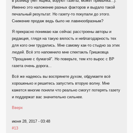
в розницу (нет ящика, воруют газеты, может привычка...).
Именно это наложение разных факторов и выдало такой
печальный результат. Но газету-то покупали до этого.
Снижение продаж ведь было не лавинообразным?
Я прекрасно понимаю как сейчас расстроены авторы и
редакция, глядя на такую вялость и неблагодарность тех
для кого они трудились. Мне самому как-то стыдно за этих
людей. Всё это напомнило мне спектакль Гришковца
"Прощание с бумагой". Но поверьте, тем кто вырос с ВР
газета очень дорога...
Всё же надеюсь вы воспрянете духом, обдумаете всё
хорошенько и решитесь запустить вторую волну. Мне
кажется многие поняли что реально смогут потерять газету
и поддержат вас значительно сильнее.
Вверх
июня 28, 2017 - 03:48
#13