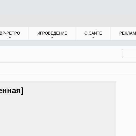
ВР-РЕТРО
ИГРОВЕДЕНИЕ
О САЙТЕ
РЕКЛАМ
ФОР
ПОИС
енная]