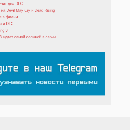
учит два DLC
на Devil May Cry и Dead Rising
ся в фильм
ия и DLC
ng 3
 3 будет самой сложной в серии