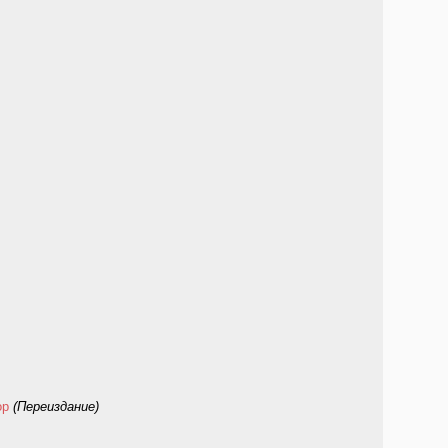
op
(Переиздание)