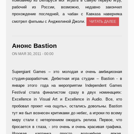
Комбайнер из Беларуси мог играть в самую первую игру,
рабочий из России, возможно, недавно закончил
прохождение последней, а чабан с Кавказа наверняка
смотрел фильмы с Анджелиной Джоли.
ЧИТАТЬ ДАЛЕЕ
Анонс Bastion
ON МАЯ 30, 2011 - 00:00
Supergiant Games – это молодая и очень амбициозная
студия-разработчик. Дебютная игра студии – Bastion - в
январе этого года на мероприятии Independent Games
Festival стала финалистом сразу в двух номинациях:
Excellence in Visual Art и Excellence in Audio. Все, кто
пробовал проект «на ощупь», остались довольны. Bastion
тут же был вознесен критиками до небес, а игроки по всему
миру стали с нетерпением ожидать релиза. Первое, что
бросается в глаза, - это очень и очень красивая графика.
Игровая картинка просто волшебная, яркая,