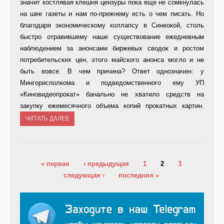
значит костлявая клешня цензуры пока еще не сомкнулась
на шее газеты и нам по-прежнему есть о чем писать. Но
благодаря экономическому коллапсу в Синеокой, столь
быстро отравившему наше существование ежедневным
наблюдением за анонсами биржевых сводок и ростом
потребительских цен, этого майского анонса могло и не
быть вовсе. В чем причина? Ответ однозначен: у
Мингорисполкома и подведомственного ему УП
«Киновидеопрокат» банально не хватило средств на
закупку ежемесячного объема копий прокатных картин.
ЧИТАТЬ ДАЛЕЕ
Страницы
« первая
‹ предыдущая
1
2
3
следующая ›
последняя »