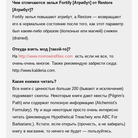
Чем отличаются зелья Fortify [Атрибут] от Restore
[Атрибут]?
Fortify зелья повышают атрибут, а Restore — возвращают
его в нормальное состояние после того, как этот параметр
был каким-либо образом (болезнью или магией) снижен
(drained).
Откуда взять мод [такой-то]?
На
http://www.morrowindfiles.com
есть если не все, то
очень-очень многое. Также рекомендую забрести сюда:
http://www.kalderia.com.
Какие книжки читать?
Все книги с ценностью больше 200 (бывают и исключения)
поднимают скиллы. Некоторые книги дают квесты (Pilgrim's
Path) или содержат полезную информацию (Alchemist's
Formulary). Ну и еще некоторые просто очень интересно
читать (рекомендую Hypothetical Treachery или ABC For
Barbarians;). Кстати, если открыть (прочесть, а не забирать)
книгу в магазине, то ничего не будет — пользуйтесь.