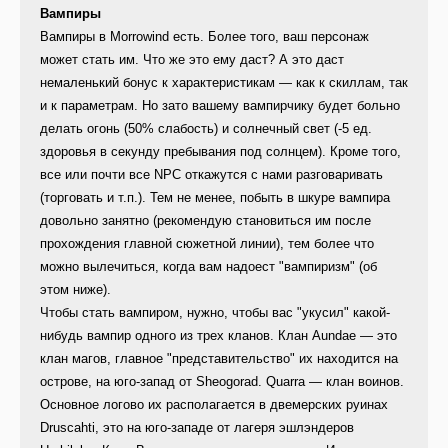
Вампиры
Вампиры в Morrowind есть. Более того, ваш персонаж
может стать им. Что же это ему даст? А это даст
немаленький бонус к характеристикам — как к скиллам, так
и к параметрам. Но зато вашему вампирчику будет больно
делать огонь (50% слабость) и солнечный свет (-5 ед.
здоровья в секунду пребывания под солнцем). Кроме того,
все или почти все NPC откажутся с нами разговаривать
(торговать и т.п.). Тем не менее, побыть в шкуре вампира
довольно занятно (рекомендую становиться им после
прохождения главной сюжетной линии), тем более что
можно вылечиться, когда вам надоест "вампиризм" (об
этом ниже).
Чтобы стать вампиром, нужно, чтобы вас "укусил" какой-
нибудь вампир одного из трех кланов. Клан Aundae — это
клан магов, главное "представительство" их находится на
острове, на юго-запад от Sheogorad. Quarra — клан воинов.
Основное логово их располагается в двемерских руинах
Druscahti, это на юго-западе от лагеря эшлэндеров