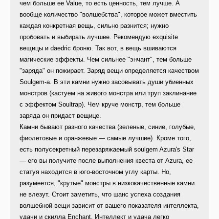
чем больше ее Value, то есть ценность, тем лучше. А
вообще количество "волшебства", которое может вместить
каждая конкретная вещь, сильно разнится; нужно
пробовать и выбирать лучшее. Рекомендую exquisite
вещицы и daedric броню. Так вот, в вещь вшиваются
магические эффекты. Чем сильнее "энчант", тем больше
"заряда" он пожирает. Заряд вещи определяется качеством
Soulgem-а. В эти камни нужно засовывать души убиенных
монстров (кастуем на живого монстра или труп заклинание
с эффектом Soultrap). Чем круче монстр, тем больше
заряда он придаст вещице.
Камни бывают разного качества (зеленые, синие, голубые,
фиолетовые и оранжевые — самые лучшие). Кроме того,
есть полусекретный перезаряжаемый soulgem Azura's Star
— его вы получите после выполнения квеста от Azura, ее
статуя находится в юго-восточном углу карты. Но,
разумеется, "крутые" монстры в низкокачественные камни
не влезут. Стоит заметить, что шанс успеха создания
волшебной вещи зависит от вашего показателя интеллекта,
удачи и скилла Enchant. Интеллект и удача легко