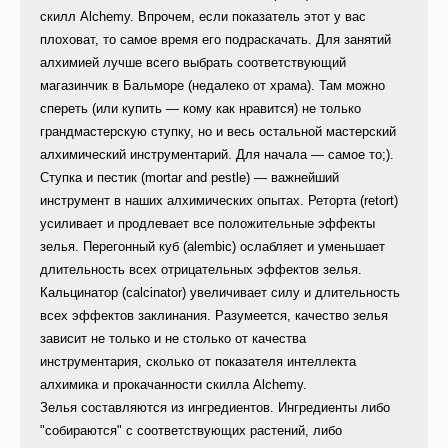
cкилл Alchemy. Впрочем, если показатель этот у вас
плоховат, то самое время его подраскачать. Для занятий
алхимией лучше всего выбрать соответствующий
магазинчик в Бальморе (недалеко от храма). Там можно
спереть (или купить — кому как нравится) не только
грандмастерскую ступку, но и весь остальной мастерский
алхимический инструментарий. Для начала — самое то;).
Cтупка и пестик (mortar and pestle) — важнейший
инструмент в наших алхимических опытах. Реторта (retort)
усиливает и продлевает все положительные эффекты
зелья. Перегонный куб (alembic) ослабляет и уменьшает
длительность всех отрицательных эффектов зелья.
Кальцинатор (calcinator) увеличивает силу и длительность
всех эффектов заклинания. Разумеется, качество зелья
зависит не только и не столько от качества
инструментария, сколько от показателя интеллекта
алхимика и прокачанности скилла Alchemy.
Зелья составляются из ингредиентов. Ингредиенты либо
"собираются" с соответствующих растений, либо