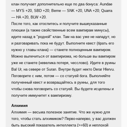
клан получает дополнительно еще по два бонуса: Aundae
— MYS +20, SBD +20; Berne — SNK +20, UNA +20; Quarra
— HA +20, BLW +20.
После того, как отоспитесь и получите вышеуказанные
плюшки (а также свойственные всем вампирам минусы),
идите назад в "родной" клан. Там на вас уже не нападут, но
и разговаривать пока не будут. Выполните квест (брать его
нужно у главы клана) — станете полноценным вампиром.
Можно вылечиться от вампиризма, но больше вы вампиром
уже не станете (невелика потеря, чесслово). Идите в руины
Bal Ur, на севере от Suran. Внутри будет некто Derar Hlervu.
Поговорите с ним, потом — со статуей бога. Выполняйте
полученный квест и возвращайтесь в руины, для того
чтобы снова поговорить со статуей. Вы будете исцелены и
получите иммунитет к вампиризму.
Алхимия
Алхимия — весьма полезное занятие. Что же нужно для
того, чтобы стать алхимиком? Перво-наперво, у вас должен
быть высокий показатель интеллекта (>=60) и неплохой