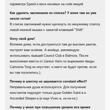
параметра Speed и веса носимых на себе вещей.
Как удалить заклинание из списка? У меня там их уже
около сотни!
В списке заклинаний нужно щелкнуть по ненужному спеллу
левой кнопкой мышки с зажатой клавишей "Shift".
Хочу cвой дом!
Великие дома, если дослужиться там до высоких рангов,
построят вам особняк. А вообще, рекомендую
использовать бывший Council Club в Balmora. После
выполнения квеста от Llanius Varro по вырезанию банды
Camonna Tong он опустеет, и никто не будет против, если
вы там поселитесь;).
Почему в шмотку не зашивается constant effect?
Неправильная душа используется. Для получения
константов подходят только души Golden Saint-а и
Ascended Sleeper-а (и еще Vivec-а, хе-хе-хе;).
Почему у меня при повышении уровня все время