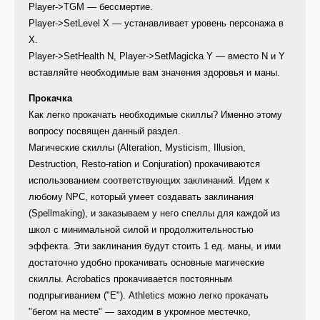
Player->TGM — бессмертие.
Player->SetLevel X — устанавливает уровень персонажа в
Х.
Player->SetHealth N, Player->SetMagicka Y — вместо N и Y
вставляйте необходимые вам значения здоровья и маны.
Прокачка
Как легко прокачать необходимые скиллы? Именно этому
вопросу посвящен данный раздел.
Магические скиллы (Alteration, Mysticism, Illusion,
Destruction, Resto-ration и Сonjuration) прокачиваются
использованием соответствующих заклинаний. Идем к
любому NPC, который умеет создавать заклинания
(Spellmaking), и заказываем у него спеллы для каждой из
школ с минимальной силой и продолжительностью
эффекта. Эти заклинания будут стоить 1 ед. маны, и ими
достаточно удобно прокачивать основные магические
скиллы. Acrobatics прокачивается постоянным
подпрыгиванием ("Е"). Athletics можно легко прокачать
"бегом на месте" — заходим в укромное местечко,