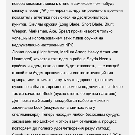
поворачиваемся лицом к стене и зажимаем чем-нибудь
кнопку вперед ("W") — через час-другой реального времени
показатель атлетики повысится на десяток-полтора
пунктов. Скиллы оружия (Long Blade, Short Blade, Blunt
Weapon, Marksman, Axe, Spear) прокачиваются только
успешным использованием этих типов оружия на
недружелюбно настроенных NPC.
Любая броня (Light Armor, Medium Armor, Heavy Armor или
Unarmored) качается так: идем в районе Seyda Neen к
крабику и ждем, пока он нас будет атаковать, — с каждой
атакой или будет прокачиваться соответствующий тип
армора, или отниматься чуть-чуть здоровья:), поэтому
нужно не забывать время от времени подлечиваться. Точно
так же качается Block (нужно стоять со щитом наготове).
Для прокачки Security понадобится набор отмычек и
заклинание Lock (покупается в свитках или у
спеллмейкера). Теперь находим любой бесхозный сундук,
закрываем его Lock-ом и открываем отмычками, процесс
повторяем до полного удовлетворения результатом:).