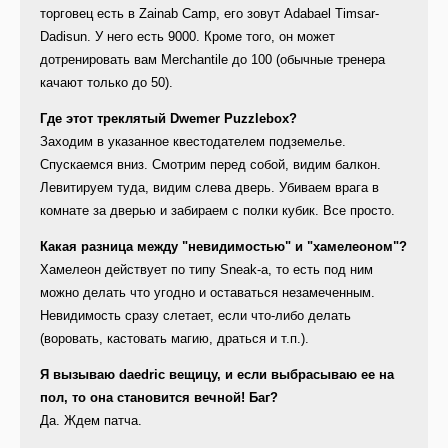
торговец есть в Zainab Camp, его зовут Adabael Timsar-
Dadisun. У него есть 9000. Кроме того, он может
дотренировать вам Merchantile до 100 (обычные тренера
качают только до 50).
Где этот треклятый Dwemer Puzzlebox?
Заходим в указанное квестодателем подземелье.
Спускаемся вниз. Смотрим перед собой, видим балкон.
Левитируем туда, видим слева дверь. Убиваем врага в
комнате за дверью и забираем с полки кубик. Все просто.
Какая разница между "невидимостью" и "хамелеоном"?
Хамелеон действует по типу Sneak-а, то есть под ним
можно делать что угодно и оставаться незамеченным.
Невидимость сразу слетает, если что-либо делать
(воровать, кастовать магию, драться и т.п.).
Я вызываю daedric вещицу, и если выбрасываю ее на
пол, то она становится вечной! Баг?
Да. Ждем патча.