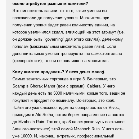
около атрибутов разные множители?
Этот множитель зависит от того, какие умения вы
прокачивали до получения уровня. Множитель при
получении уровня будет равен количеству единиц, на
которое увеличился скилл, влияющий на этот атрибут (т.е.
он должен быть "governing" для этого скилла), деленному
пополам (максимальный множитель равен пяти). Если
дополнительные умения тренируются не самостоятельно
(тренеры/книги), то они не повлияют на множитель.
Кому шмотки продавать? У всех денег мало;(.
Самых зажиточных торговцев в игре 3. Во-первых, это
Scamp в Ghorak Manor (дом с орками), Caldera. У него
каждый день есть по 5000 наличными, кроме того, вещи он
покупает и продает по номиналу. Во-вторых, это краб.
Найти его уже сложнее: идем на северо-восток от Vivec,
приходим в Ald Sotha, потом берем направление на восток
до Mzahnch Ruin. Так вот, краб на островке чуть восточнее
(или юго-восточнее) этой самой Mzahnch Ruin. У него есть
уже 10000. И, наконец, в-третьих, профессиональный