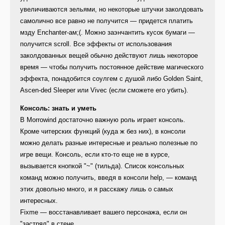
увеличиваются зельями, но некоторые штучки заколдовать
самолично все равно не получится — придется платить
мзду Enchanter-ам;(. Можно заэнчантить кусок бумаги —
получится scroll. Все эффекты от использования
заколдованных вещей обычно действуют лишь некоторое
время — чтобы получить постоянное действие магического
эффекта, понадобится соулгем с душой либо Golden Saint,
Ascen-ded Sleeper или Vivec (если сможете его убить).
Консоль: знать и уметь
В Morrowind достаточно важную роль играет консоль.
Кроме читерских функций (куда ж без них), в консоли
можно делать разные интересные и реально полезные по
игре вещи. Консоль, если кто-то еще не в курсе,
вызывается кнопкой "~" (тильда). Список консольных
команд можно получить, введя в консоли help, — команд
этих довольно много, и я расскажу лишь о самых
интересных.
Fixme — восстанавливает вашего персонажа, если он
"застрял" в стене.