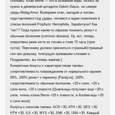
Urshilaku. Клан Berne — это в основном воры. Искать их
нужно в двемерской цитадели Galom Daeus, на севере
гряды Molag Amur. Выбираем клан, заходим в логово,
подставляемся под удары, лечимся и ждем появления в
списке болезней Porphyric Hemophilia. Заработали? Как
"нет"? Тогда нужно каким-то образом понизить резист к
обычным болезням (сommon disease). Ну, вот, теперь
оперативно рвем когти из логова и спим 72 часа (трое
суток). Персонажу должен присниться странный/страшный
сон про девушку, плачущую кровавыми слезами и...
Поздравляю, вы теперь вампир:).
Конкретные бонусы к характеристикам таковы:
сопротивляемость повреждениям от нормального оружия
50%, 100% резист к параличу (Paralyze), 100%
сопротивляемость обычным болезням, +20 к силе, +20 к
силе воли, +20 к скорости (Quarra-вцы получают еще +20 к
силе, члены клана Berne +20 к ловкости, а Aundae-вцы +20
к силе воли).
Бонусы к скиллам таковы: ACR +30, ATH +30, DES +30,
HTH +30, ILS +30, MYS +30, SNK +30, UNA +30. Каждый