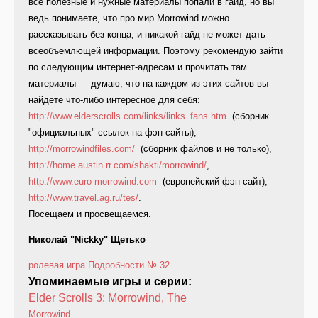
все полезные и нужные материалы попали в гайд, но вы
ведь понимаете, что про мир Morrowind можно
рассказывать без конца, и никакой гайд не может дать
всеобъемлющей информации. Поэтому рекомендую зайти
по следующим интернет-адресам и прочитать там
материалы — думаю, что на каждом из этих сайтов вы
найдете что-либо интересное для себя:
http://www.elderscrolls.com/links/links_fans.htm
(сборник
"официальных" ссылок на фэн-сайты),
http://morrowindfiles.com/
(сборник файлов и не только),
http://home.austin.rr.com/shakti/morrowind/
,
http://www.euro-morrowind.com
(европейский фэн-сайт),
http://www.travel.ag.ru/tes/
.
Посещаем и просвещаемся.
Николай "Nickky" Щетько
ролевая игра
Подробности
№ 32
Упоминаемые игры и серии:
Elder Scrolls 3: Morrowind, The
Morrowind