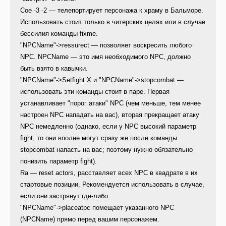
Coe -3 -2 — телепортирует персонажа к храму в Бальморе.
Использовать стоит только в читерских целях или в случае
бессилия команды fixme.
"NPCName"->ressurect — позволяет воскресить любого
NPC. NPCName — это имя необходимого NPC, должно
быть взято в кавычки.
"NPCName"->Setfight X и "NPCName"->stopcombat —
использовать эти команды стоит в паре. Первая
устанавливает "порог атаки" NPC (чем меньше, тем менее
настроен NPC нападать на вас), вторая прекращает атаку
NPC немедленно (однако, если у NPC высокий параметр
fight, то они вполне могут сразу же после команды
stopcombat напасть на вас; поэтому нужно обязательно
понизить параметр fight).
Ra — reset actors, расставляет всех NPC в квадрате в их
стартовые позиции. Рекомендуется использовать в случае,
если они застрянут где-либо.
"NPCName"->placeatpc помещает указанного NPC
(NPCName) прямо перед вашим персонажем.