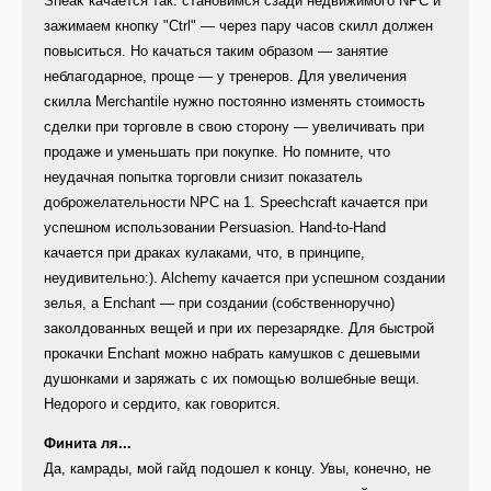
Sneak качается так: становимся сзади недвижимого NPC и
зажимаем кнопку "Ctrl" — через пару часов скилл должен
повыситься. Но качаться таким образом — занятие
неблагодарное, проще — у тренеров. Для увеличения
скилла Merchantile нужно постоянно изменять стоимость
сделки при торговле в свою сторону — увеличивать при
продаже и уменьшать при покупке. Но помните, что
неудачная попытка торговли снизит показатель
доброжелательности NPC на 1. Speechcraft качается при
успешном использовании Persuasion. Hand-to-Hand
качается при драках кулаками, что, в принципе,
неудивительно:). Alchemy качается при успешном создании
зелья, а Enchant — при создании (собственноручно)
заколдованных вещей и при их перезарядке. Для быстрой
прокачки Enchant можно набрать камушков с дешевыми
душонками и заряжать с их помощью волшебные вещи.
Недорого и сердито, как говорится.
Финита ля...
Да, камрады, мой гайд подошел к концу. Увы, конечно, не