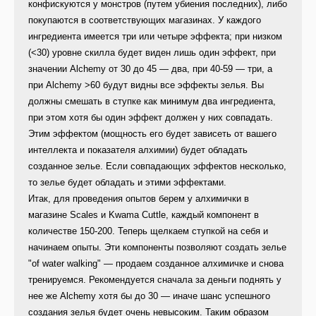
конфискуются у монстров (путем убиения последних), либо
покупаются в соответствующих магазинах. У каждого
ингредиента имеется три или четыре эффекта; при низком
(<30) уровне скилла будет виден лишь один эффект, при
значении Alchemy от 30 до 45 — два, при 40-59 — три, а
при Alchemy >60 будут видны все эффекты зелья. Вы
должны смешать в ступке как минимум два ингредиента,
при этом хотя бы один эффект должен у них совпадать.
Этим эффектом (мощность его будет зависеть от вашего
интеллекта и показателя алхимии) будет обладать
созданное зелье. Если совпадающих эффектов несколько,
то зелье будет обладать и этими эффектами.
Итак, для проведения опытов берем у алхимички в
магазине Scales и Kwama Cuttle, каждый компонент в
количестве 150-200. Теперь щелкаем ступкой на себя и
начинаем опыты. Эти компоненты позволяют создать зелье
"of water walking" — продаем созданное алхимичке и снова
тренируемся. Рекомендуется сначала за деньги поднять у
нее же Alchemy хотя бы до 30 — иначе шанс успешного
создания зелья будет очень невысоким. Таким образом