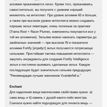
алхимия прокачивается легко. Кроме того, прокачиваясь
самостоятельно, вы получите с уровнем хороший
множитель на интеллект. При уровне алхимии 60 и больше,
а также при высоком уровне интеллекта можно создавать
хорошие зелья левитации, очень полезные на практике
(Trama Root + Racer Plumes, компоненты покупаются все у
той же алхимички). Зельями можно накачать параметры до
заоблачных значений — при высоком IN и показателе
алхимии Fortify [атрибут] зелья получаются потрясающе
сильными. Простейшая тактика повышения интеллекта —
закупить ингредиенты для создания Fortify Intelligence
зелья и постоянно выпивать сделанные зелья. Каждое
последующее будет значительно сильнее предыдущих.
"Рекомендации лучших манчкинов Vvanderfell-а."
Enchant
Для наделения вещи магическими свойствами нужно: а)
сама вещь и б) камень с душой какого-либо монстра.
Cначала нужно найти подходящую для энчанта вещь —