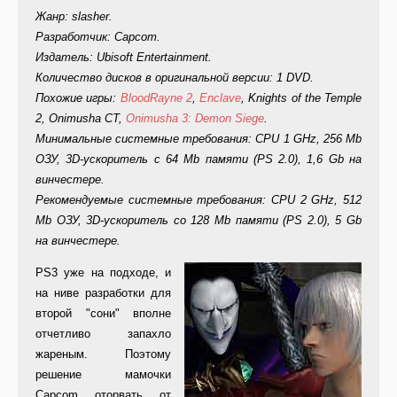
Жанр: slasher.
Разработчик: Capcom.
Издатель: Ubisoft Entertainment.
Количество дисков в оригинальной версии: 1 DVD.
Похожие игры:
BloodRayne 2
,
Enclave
, Knights of the Temple
2, Onimusha CT,
Onimusha 3: Demon Siege
.
Минимальные системные требования: CPU 1 GHz, 256 Mb
ОЗУ, 3D-ускоритель с 64 Mb памяти (PS 2.0), 1,6 Gb на
винчестере.
Рекомендуемые системные требования: CPU 2 GHz, 512
Mb ОЗУ, 3D-ускоритель со 128 Mb памяти (PS 2.0), 5 Gb
на винчестере.
PS
3 уже на подходе, и
на ниве разработки для
второй "сони" вполне
отчетливо запахло
жареным. Поэтому
решение мамочки
Capcom оторвать от