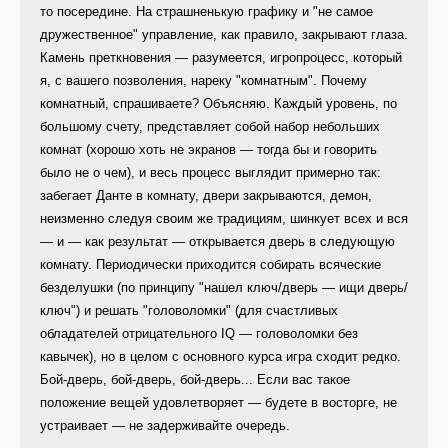
то посередине. На страшненькую графику и "не самое
дружественное" управление, как правило, закрывают глаза.
Камень преткновения — разумеется, игропроцесс, который
я, с вашего позволения, нареку "комнатным". Почему
комнатный, спрашиваете? Объясняю. Каждый уровень, по
большому счету, представляет собой набор небольших
комнат (хорошо хоть не экранов — тогда бы и говорить
было не о чем), и весь процесс выглядит примерно так:
забегает Данте в комнату, двери закрываются, демон,
неизменно следуя своим же традициям, шинкует всех и вся
— и — как результат — открывается дверь в следующую
комнату. Периодически приходится собирать всяческие
безделушки (по принципу "нашел ключ/дверь — ищи дверь/
ключ") и решать "головоломки" (для счастливых
обладателей отрицательного IQ — головоломки без
кавычек), но в целом с основного курса игра сходит редко.
Бой-дверь, бой-дверь, бой-дверь... Если вас такое
положение вещей удовлетворяет — будете в восторге, не
устраивает — не задерживайте очередь.