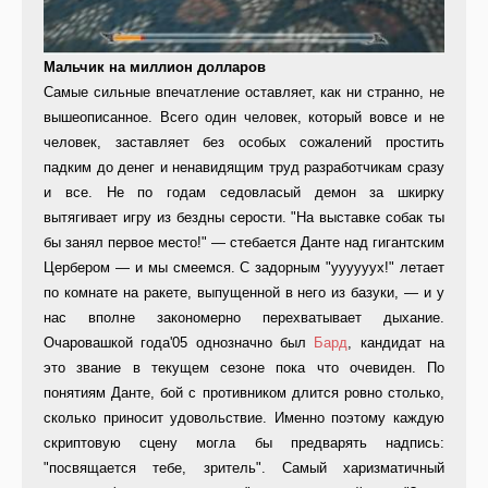
Мальчик на миллион долларов
Самые сильные впечатление оставляет, как ни странно, не
вышеописанное. Всего один человек, который вовсе и не
человек, заставляет без особых сожалений простить
падким до денег и ненавидящим труд разработчикам сразу
и все. Не по годам седовласый демон за шкирку
вытягивает игру из бездны серости. "На выставке собак ты
бы занял первое место!" — стебается Данте над гигантским
Цербером — и мы смеемся. С задорным "уууууух!" летает
по комнате на ракете, выпущенной в него из базуки, — и у
нас вполне закономерно перехватывает дыхание.
Очаровашкой года'05 однозначно был
Бард
, кандидат на
это звание в текущем сезоне пока что очевиден. По
понятиям Данте, бой с противником длится ровно столько,
сколько приносит удовольствие. Именно поэтому каждую
скриптовую сцену могла бы предварять надпись:
"посвящается тебе, зритель". Самый харизматичный