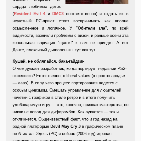
сердца любимых деток
(
Resident Evil 4
и
DMC3
соответственно) и отдать их в
неуютный PC-приют стоит воспринимать как вполне
осмысленное и логичное. У
"Обители зла"
, по всей
видимости, возникли проблемы с визой, и раньше осени эта
консольная вариация "щастя" к нам не приедет. А вот
Данте, плаксивый дьяволеныш, тут как тут.
Кушай, не обляпайся, бака-гайдзин
О чем думает разработчик, когда портирует недавний PS2-
эксклюзив? Естественно, о liberal values (в простонародье
— лавэ). В силу чего процесс портирования ведется с
особым цинизмом. Смешать управление для любителей
чечетки с графикой в стиле ретро и в итоге получить
удобоваримую игру — это, конечно, признак мастерства, но
никак не повод для дифирамбов. Как аукнется — так и
откликнется. Общеизвестный факт, что и год назад на
родной платформе
Devil May Cry 3
в графическом плане
не блистал. Здесь (PC) и сейчас (2006 год) игровая
картинка вызывает смешанные чувства — коктейль из