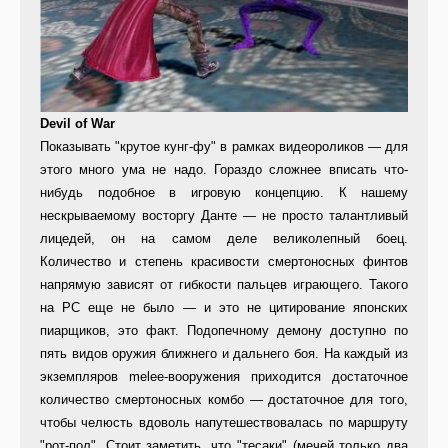
Devil of War
Показывать "крутое кунг-фу" в рамках видеороликов — для
этого много ума не надо. Гораздо сложнее вписать что-
нибудь подобное в игровую концепцию. К нашему
нескрываемому восторгу Данте — не просто талантливый
лицедей, он на самом деле великолепный боец.
Количество и степень красивости смертоносных финтов
напрямую зависят от гибкости пальцев играющего. Такого
на PC еще не было — и это не цитирование японских
пиарщиков, это факт. Подопечному демону доступно по
пять видов оружия ближнего и дальнего боя. На каждый из
экземпляров melee-вооружения приходится достаточное
количество смертоносных комбо — достаточное для того,
чтобы челюсть вдоволь напутешествовалась по маршруту
"рот-пол". Стоит заметить, что "тесаки" (мечей только два