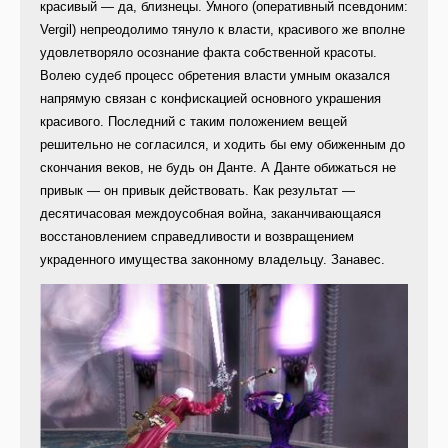
красивый — да, близнецы. Умного (оперативный псевдоним:
Vergil) непреодолимо тянуло к власти, красивого же вполне
удовлетворяло осознание факта собственной красоты.
Волею судеб процесс обретения власти умным оказался
напрямую связан с конфискацией основного украшения
красивого. Последний с таким положением вещей
решительно не согласился, и ходить бы ему обиженным до
скончания веков, не будь он Данте. А Данте обижаться не
привык — он привык действовать. Как результат —
десятичасовая междоусобная война, заканчивающаяся
восстановлением справедливости и возвращением
украденного имущества законному владельцу. Занавес.