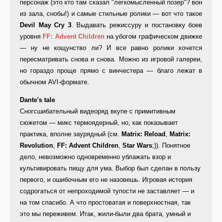
персонаж (это кто там сказал "легкомысленный позер"? вон
из зала, снобы!) и самые стильные ролики — вот что такое
Devil May Cry 3
. Выдавать режиссуру и постановку боев
уровня
FF: Advent Children
на убогом графическом движке
— ну не кощунство ли? И все равно ролики хочется
пересматривать снова и снова. Можно из игровой галереи,
но гораздо проще прямо с винчестера — благо лежат в
обычном AVI-формате.
Dante's tale
Сногсшибательный видеоряд вкупе с примитивным
сюжетом — микс термоядерный, но, как показывает
практика, вполне заурядный (см.
Matrix: Reload
,
Matrix:
Revolution
,
FF: Advent Children
,
Star Wars
;)). Понятное
дело, невозможно одновременно ублажать взор и
культивировать пищу для ума. Выбор был сделан в пользу
первого, и ошибочным его не назовешь. Игровая история
содрогаться от непроходимой тупости не заставляет — и
на том спасибо. А что простоватая и поверхностная, так
это мы переживем. Итак, жили-были два брата, умный и