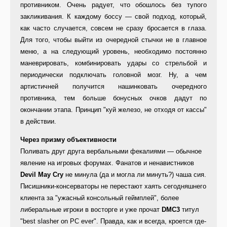
противником. Очень радует, что обошлось без тупого
закликивания. К каждому боссу — свой подход, который,
как часто случается, совсем не сразу бросается в глаза.
Для того, чтобы выйти из очередной стычки не в главное
меню, а на следующий уровень, необходимо постоянно
маневрировать, комбинировать удары со стрельбой и
периодически подключать головной мозг. Ну, а чем
артистичней получится нашинковать очередного
противника, тем больше бонусных очков дадут по
окончании этапа. Принцип "куй железо, не отходя от кассы"
в действии.
Через призму объективности
Поливать друг друга вербальными фекалиями — обычное
явление на игровых форумах. Фанатов и ненавистников
Devil May Cry
не минула (да и могла ли минуть?) чаша сия.
Писишники-консерваторы не перестают хаять сегодняшнего
клиента за "ужасный консольный геймплей", более
либеральные игроки в восторге и уже прочат
DMC3
титул
"best slasher on PC ever". Правда, как и всегда, кроется где-