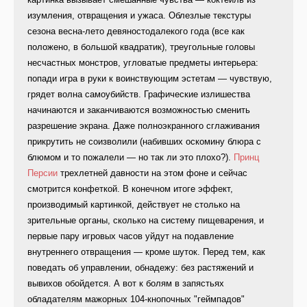
изумления, отвращения и ужаса. Облезлые текстуры
сезона весна-лето девяностодалекого года (все как
положено, в большой квадратик), треугольные головы
несчастных монстров, угловатые предметы интерьера:
попади игра в руки к воинствующим эстетам — чувствую,
грядет волна самоубийств. Графические излишества
начинаются и заканчиваются возможностью сменить
разрешение экрана. Даже полноэкранного сглаживания
прикрутить не соизволили (набивших оскомину блюра с
блюмом и то пожалели — но так ли это плохо?).
Принц
Персии
трехлетней давности на этом фоне и сейчас
смотрится конфеткой. В конечном итоге эффект,
производимый картинкой, действует не столько на
зрительные органы, сколько на систему пищеварения, и
первые пару игровых часов уйдут на подавление
внутреннего отвращения — кроме шуток. Перед тем, как
поведать об управлении, обнадежу: без растяжений и
вывихов обойдется. А вот к болям в запястьях
обладателям мажорных 104-кнопочных "геймпадов"