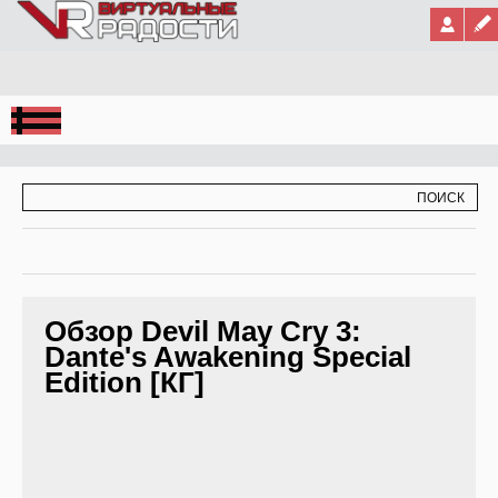
Jump to Navigation
ФОРМА ПОИСКА
ПОИСК
Обзор Devil May Cry 3:
Dante's Awakening Special
Edition [КГ]