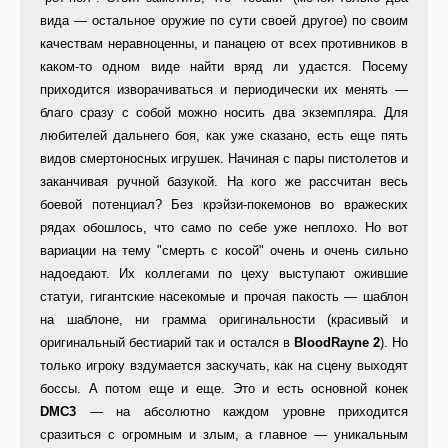
вида — остальное оружие по сути своей другое) по своим
качествам неравноценны, и панацею от всех противников в
каком-то одном виде найти вряд ли удастся. Посему
приходится изворачиваться и периодически их менять —
благо сразу с собой можно носить два экземпляра. Для
любителей дальнего боя, как уже сказано, есть еще пять
видов смертоносных игрушек. Начиная с пары пистолетов и
заканчивая ручной базукой. На кого же рассчитан весь
боевой потенциал? Без крэйзи-покемонов во вражеских
рядах обошлось, что само по себе уже неплохо. Но вот
вариации на тему "смерть с косой" очень и очень сильно
надоедают. Их коллегами по цеху выступают ожившие
статуи, гигантские насекомые и прочая пакость — шаблон
на шаблоне, ни грамма оригинальности (красивый и
оригинальный бестиарий так и остался в
BloodRayne 2
). Но
только игроку вздумается заскучать, как на сцену выходят
боссы. А потом еще и еще. Это и есть основной конек
DMC3
— на абсолютно каждом уровне приходится
сразиться с огромным и злым, а главное — уникальным