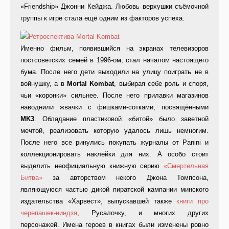
«Friendship» Джонни Кейджа. Любовь верхушки съёмочной
группы к игре стала ещё одним из факторов успеха.
Именно фильм, появившийся на экранах телевизоров
постсоветских семей в 1996-ом, стал началом настоящего
бума. После него дети выходили на улицу поиграть не в
войнушку, а в
Mortal Kombat
, выбирая себе роль и споря,
чьи «коронки» сильнее. После него прилавки магазинов
наводнили жвачки с фишками-сотками, посвящёнными
MK3
. Обладание пластиковой «битой» было заветной
мечтой, реализовать которую удалось лишь немногим.
После него все ринулись покупать журналы от Panini и
коллекционировать наклейки для них. А особо стоит
выделить неофициальную книжную серию
«Смертельная
Битва»
за авторством некого Джона Томпсона,
являющуюся частью дикой пиратской кампании минского
издательства «Харвест», выпускавшей также
книги про
черепашек-ниндзя
, Русалочку, и многих других
персонажей. Имена героев в книгах были изменены ровно