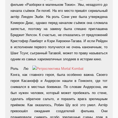
фильме «Разборки в маленьком Токио». Увы, незадолго до
начала съёмок Ли погиб. На его место пришёл сериальный
актёр Линден Эшби. На роль Сони уже была утверждена
Кэмерон Диас, однако перед началом съёмок она сломала
запястье, поэтому на замену была спешно приглашена
Бриджит Уилсон. К счастью, не отказались от предложений
Кристофер Ламберт и Кэри Хироюки-Тагава. И если Рейден
в исполнении первого получился не очень каноничным, то
Шанг Тсунг, сыгранный Тагавой, может по праву называться
одним из самых харизматичных злодеев в истории кино.
Роль Лю
Кэнга, как главного героя, была особенно важна. Своего
героя Касанофф и Андерсон нашли в Гонконге, где тот
снимался в местных боевиках. По словам Андерсона, им
был нужен человек, который может пробежать по стене,
сделать обратное сальто, и поразить врага зрелищным
приёмом. Как оказалось, Робин Шу всё это умел. Актёр
превзошёл ожидания создателей фильма. Они
планировали снимать особо зрелищные сцены драк в