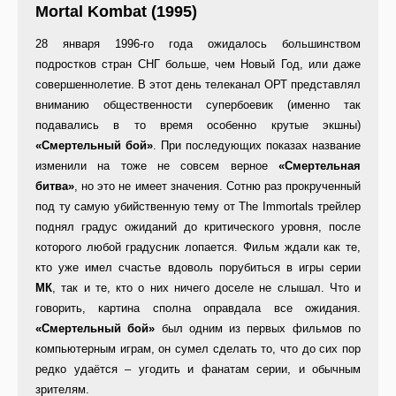
Mortal Kombat (1995)
28 января 1996-го года ожидалось большинством
подростков стран СНГ больше, чем Новый Год, или даже
совершеннолетие. В этот день телеканал ОРТ представлял
вниманию общественности супербоевик (именно так
подавались в то время особенно крутые экшны)
«Смертельный бой»
. При последующих показах название
изменили на тоже не совсем верное
«Смертельная
битва»
, но это не имеет значения. Сотню раз прокрученный
под ту самую убийственную тему от The Immortals трейлер
поднял градус ожиданий до критического уровня, после
которого любой градусник лопается. Фильм ждали как те,
кто уже имел счастье вдоволь порубиться в игры серии
МК
, так и те, кто о них ничего доселе не слышал. Что и
говорить, картина сполна оправдала все ожидания.
«Смертельный бой»
был одним из первых фильмов по
компьютерным играм, он сумел сделать то, что до сих пор
редко удаётся – угодить и фанатам серии, и обычным
зрителям.