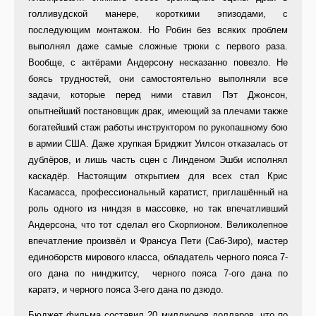
голливудской манере, короткими эпизодами, с
последующим монтажом. Но Робин без всяких проблем
выполнял даже самые сложные трюки с первого раза.
Вообще, с актёрами Андерсону несказанно повезло. Не
боясь трудностей, они самостоятельно выполняли все
задачи, которые перед ними ставил Пэт Джонсон,
опытнейший постановщик драк, имеющий за плечами также
богатейший стаж работы инструктором по рукопашному бою
в армии США. Даже хрупкая Бриджит Уилсон отказалась от
дублёров, и лишь часть сцен с Линденом Эшби исполнял
каскадёр. Настоящим открытием для всех стал Крис
Касамасса, профессиональный каратист, приглашённый на
роль одного из ниндзя в массовке, но так впечатливший
Андерсона, что тот сделал его Скорпионом. Великолепное
впечатление произвёл и Франсуа Пети (Саб-Зиро), мастер
единоборств мирового класса, обладатель черного пояса 7-
ого дана по нинджитсу, черного пояса 7-ого дана по
каратэ, и черного пояса 3-его дана по дзюдо.
Бюджет фильма составил 20 миллионов долларов, что по