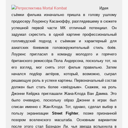
Идея
съёмки фильма изначально пришла в голову ушлому
продюсеру Лоуренсу Касаноффу, разглядевшему в сюжете
успешной первой части МК отличный потенциал. Он
задумал скрестить в одной картине профессиональный
голливудский подход к съёмкам и характерный для
азиатских боевиков головокружительный стиль боёв.
Лоуренс пригласил в команду молодого и горячего
британского режиссёра Пола Андерсона, поскольку тот, на
его взгляд, мог снять этот фильм правильно. Затем
начался подбор актёров, который, возможно, сыграл
решающую роль в успехе картины. Первоначальный состав
должен был стать более «звёздным». Скажем, на роль
Джонни Кейджа приглашали Жана-Клода Ван Дамма. Это
было очевидно, поскольку образ Джонни в играх был
списан именно с Жан-Клода. Тот, однако, сделал выбор в
пользу экранизации
Street Fighter
, позже признанной
позором вселенского масштаба. Основным вариантом
после этого стал Брэндон Ли, чья звезда вспыхнула в