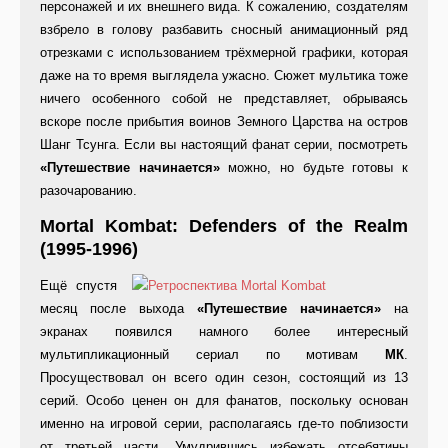
персонажей и их внешнего вида. К сожалению, создателям
взбрело в голову разбавить сносный анимационный ряд
отрезками с использованием трёхмерной графики, которая
даже на то время выглядела ужасно. Сюжет мультика тоже
ничего особенного собой не представляет, обрываясь
вскоре после прибытия воинов Земного Царства на остров
Шанг Тсунга. Если вы настоящий фанат серии, посмотреть
«Путешествие начинается»
можно, но будьте готовы к
разочарованию.
Mortal Kombat: Defenders of the Realm
(1995-1996)
Ещё спустя
месяц после выхода
«Путешествие начинается»
на
экранах появился намного более интересный
мультипликационный сериал по мотивам
МК
.
Просуществовал он всего один сезон, состоящий из 13
серий. Особо ценен он для фанатов, поскольку основан
именно на игровой серии, располагаясь где-то поблизости
от третьей части. Умудрившись избежать отсебятины