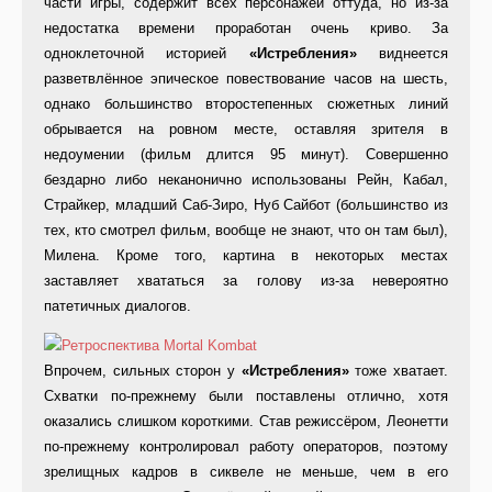
части игры, содержит всех персонажей оттуда, но из-за
недостатка времени проработан очень криво. За
одноклеточной историей
«Истребления»
виднеется
разветвлённое эпическое повествование часов на шесть,
однако большинство второстепенных сюжетных линий
обрывается на ровном месте, оставляя зрителя в
недоумении (фильм длится 95 минут). Совершенно
бездарно либо неканонично использованы Рейн, Кабал,
Страйкер, младший Саб-Зиро, Нуб Сайбот (большинство из
тех, кто смотрел фильм, вообще не знают, что он там был),
Милена. Кроме того, картина в некоторых местах
заставляет хвататься за голову из-за невероятно
патетичных диалогов.
Впрочем, сильных сторон у
«Истребления»
тоже хватает.
Схватки по-прежнему были поставлены отлично, хотя
оказались слишком короткими. Став режиссёром, Леонетти
по-прежнему контролировал работу операторов, поэтому
зрелищных кадров в сиквеле не меньше, чем в его