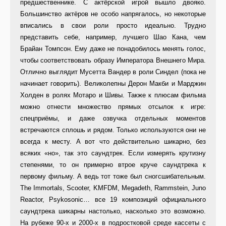
предшественнике. С актёрской игрой вышло двояко.
Большинство актёров не особо напрягалось, но некоторые
вписались в свои роли просто идеально. Трудно
представить себе, например, лучшего Шао Кана, чем
Брайан Томпсон. Ему даже не понадобилось менять голос,
чтобы соответствовать образу Императора Внешнего Мира.
Отлично выглядит Мусетта Вандер в роли Синдел (пока не
начинает говорить). Великолепны Дерон Макби и Марджин
Холден в ролях Мотаро и Шивы. Также к плюсам фильма
можно отнести множество прямых отсылок к игре:
спецприёмы, и даже озвучка отдельных моментов
встречаются сплошь и рядом. Только используются они не
всегда к месту. А вот что действительно шикарно, без
всяких «но», так это саундтрек. Если измерять крутизну
степенями, то он примерно втрое круче саундтрека к
первому фильму. А ведь тот тоже был сногсшибательным.
The Immortals, Scooter, KMFDM, Megadeth, Rammstein, Juno
Reactor, Psykosonic… все 19 композиций официального
саундтрека шикарны настолько, насколько это возможно.
На рубеже 90-х и 2000-х в подростковой среде кассеты с