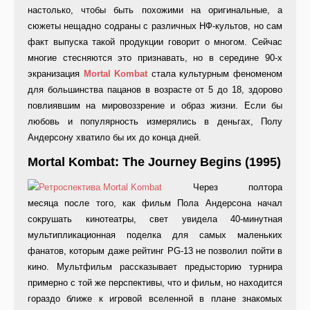
настолько, чтобы быть похожими на оригинальные, а
сюжеты нещадно содраны с различных НФ-культов, но сам
факт выпуска такой продукции говорит о многом. Сейчас
многие стесняются это признавать, но в середине 90-х
экранизация
Mortal Kombat
стала культурным феноменом
для большинства пацанов в возрасте от 5 до 18, здорово
повлиявшим на мировоззрение и образ жизни. Если бы
любовь и популярность измерялись в деньгах, Полу
Андерсону хватило бы их до конца дней.
Mortal Kombat: The Journey Begins (1995)
Через полтора
месяца после того, как фильм Пола Андерсона начал
сокрушать кинотеатры, свет увидела 40-минутная
мультипликационная поделка для самых маленьких
фанатов, которым даже рейтинг PG-13 не позволил пойти в
кино. Мультфильм рассказывает предысторию турнира
примерно с той же перспективы, что и фильм, но находится
гораздо ближе к игровой вселенной в плане знакомых