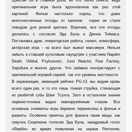
Брюсом Ли в главной роли, но это легко понять, ведь
оригинальная игра была вдохновлена как раз этой
картиной. Фильм настолько хорош, что даже
многочисленные отходы от канонов серии не стали
поводом для резкой критики. Впрочем, все эти отходы
делались с согласия Эда Буна и Джона Тобиаса.
Постановка драк, операторская работа, сюжет, атмосфера,
актёрская игра – из всего был выжат максимум. Нельзя
забыть и ставший культовым саундтрек с участием Napalm
Death, Orbital, Psykosonic, Juno Reactor, Fear Factory,
Sepultura и многих других. Что забавно контрастирует с
оригинальной игровой серией, так это уровень жестокости.
В экранизации, имеющей рейтинг PG-13, мы видим кровь
всего один раз, и то это лишь тонкая струйка, стекающая
из разбитой губы Шанг Тсунга. Зато в остальном знание
первоисточника видно невооружённым глазом. Все
основные элементы игры бережно перенесены в фильм и
развиты. Особенно приятны для фаната такие вещи, как
озвучка Скорпиона голосом Эда Буна, закадровый голос
«Reptile» во время появления на экране Рептилии,