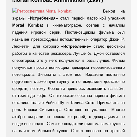
Mortal Kombat: Annihilation (1997)
Выход на
экраны
«Истребления»
стал первой ласточкой угасания
Mortal Kombat
в кинематографе, совпав с началом
падения игровой серии. Постановщиком фильма был
назначен превосходный потомственный оператор Джон Р.
Леонетти, для которого
«Истребление»
стало дебютной
работой в качестве режиссёра. Лучше бы Джон оставался
оператором, это у него получается в разы лучше. Фильм
получился просто вопиющим примером нереализованного
потенциала. Виноваты в этом все. Издатели постоянно
подгоняли съёмочную группу и не выделили достаточно
средств, поэтому Леонетти пришлось экономить на всём,
от грима до кофе. От актёрского состава первого фильма
остались только Робин Шу и Талиса Сото. Пригласить на
роль Бараки Сильвестра Сталлоне не удалось. Многие
актёры сыграли по несколько ролей, с декорациями не
везде всё гладко. Сами же создатели фильма замахнулись
на слишком большой кусок. Сюжет основан на третьей