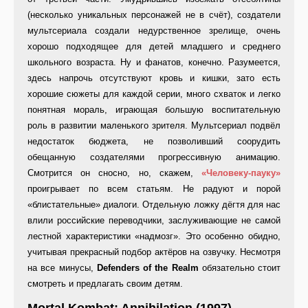
(несколько уникальных персонажей не в счёт), создатели
мультсериала создали недурственное зрелище, очень
хорошо подходящее для детей младшего и среднего
школьного возраста. Ну и фанатов, конечно. Разумеется,
здесь напрочь отсутствуют кровь и кишки, зато есть
хорошие сюжеты для каждой серии, много схваток и легко
понятная мораль, играющая большую воспитательную
роль в развитии маленького зрителя. Мультсериал подвёл
недостаток бюджета, не позволивший соорудить
обещанную создателями прогрессивную анимацию.
Смотрится он сносно, но, скажем,
«Человеку-пауку»
проигрывает по всем статьям. Не радуют и порой
«блистательные» диалоги. Отдельную ложку дёгтя для нас
влили российские переводчики, заслуживающие не самой
лестной характеристики «надмозг». Это особенно обидно,
учитывая прекрасный подбор актёров на озвучку. Несмотря
на все минусы,
Defenders of the Realm
обязательно стоит
смотреть и предлагать своим детям.