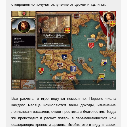
стопроцентно получат отлучение от церкви и т.д. и т.п.
Все расчеты в игре ведутся поме­сячно. Первого числа
каждого меся­ца исчисляются ваши доходы, изме­нение
лояльности вассалов, очков престижа и благочестия. Тогда
же происходит и расчет потерь в пере­мещающихся или
осаждающих кре­пости армиях. Имейте это в виду в своих