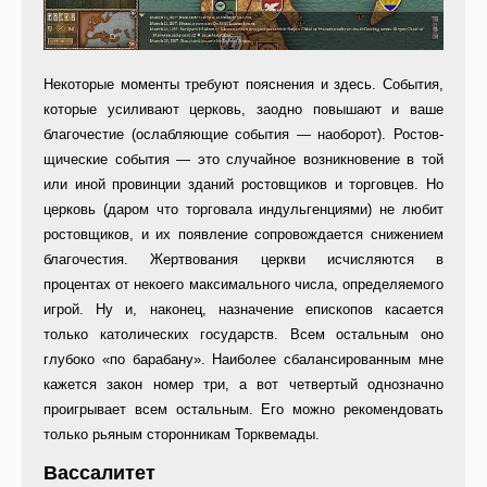
Некоторые моменты требуют по­яснения и здесь. События,
которые усиливают церковь, заодно повыша­ют и ваше
благочестие (ослабляю­щие события — наоборот). Ростов­
щические события — это случайное возникновение в той
или иной про­винции зданий ростовщиков и тор­говцев. Но
церковь (даром что тор­говала индульгенциями) не любит
ростовщиков, и их появление сопро­вождается снижением
благочестия. Жертвования церкви исчисляются в
процентах от некоего максимально­го числа, определяемого
игрой. Ну и, наконец, назначение епископов касается
только католических госу­дарств. Всем остальным оно
глубоко «по барабану». Наиболее сбаланси­рованным мне
кажется закон номер три, а вот четвертый однозначно
проигрывает всем остальным. Его можно рекомендовать
только рья­ным сторонникам Торквемады.
Вассалитет