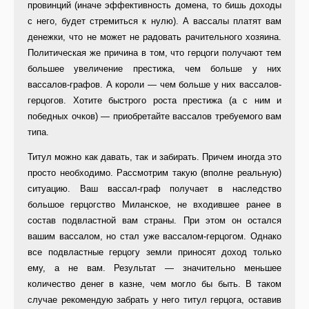
провинций (иначе эф­фективность домена, то бишь дохо­ды
с него, будет стремиться к нулю). А вассалы платят вам
денежки, что не может не радовать рачительного хозяина.
Политическая же причина в том, что герцоги получают тем
большее увеличение престижа, чем больше у них
вассалов-графов. А ко­роли — чем больше у них вассалов-
герцогов. Хотите быстрого роста престижа (а с ним и
победных оч­ков) — приобретайте вассалов тре­буемого вам
типа.
Титул можно как давать, так и за­бирать. Причем иногда это
просто необходимо. Рассмотрим такую (вполне реальную)
ситуацию. Ваш вассал-граф получает в наследство
большое герцогство Миланское, не входившее ранее в
состав подвласт­ной вам страны. При этом он остался
вашим вассалом, но стал уже васса­лом-герцогом. Однако
все подвласт­ные герцогу земли приносят доход только
ему, а не вам. Результат — значительно меньшее
количество де­нег в казне, чем могло бы быть. В та­ком
случае рекомендую забрать у не­го титул герцога, оставив