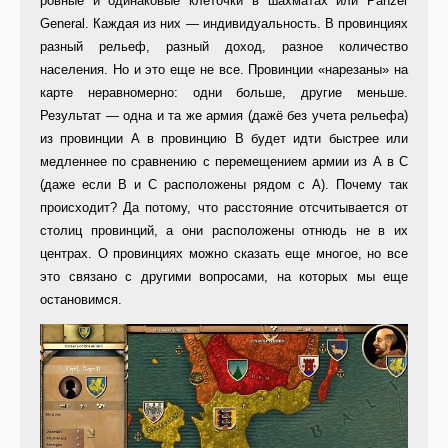
ровные и одинаковые кле­точки в шахматах или Panzer
General. Каждая из них — индивиду­альность. В провинциях
разный ре­льеф, разный доход, разное количе­ство
населения. Но и это еще не все. Провинции «нарезаны» на
карте не­равномерно: одни больше, другие меньше.
Результат — одна и та же армия (дажё без учета рельефа)
из провинции А в провинцию В будет идти быстрее или
медленнее по сравнению с перемещением армии из А в С
(даже если В и С располо­жены рядом с А). Почему так
проис­ходит? Да потому, что расстояние отсчитывается от
столиц провинций, а они расположены отнюдь не в их
центрах. О провинциях можно ска­зать еще многое, но все
это связано с другими вопросами, на которых мы еще
остановимся.