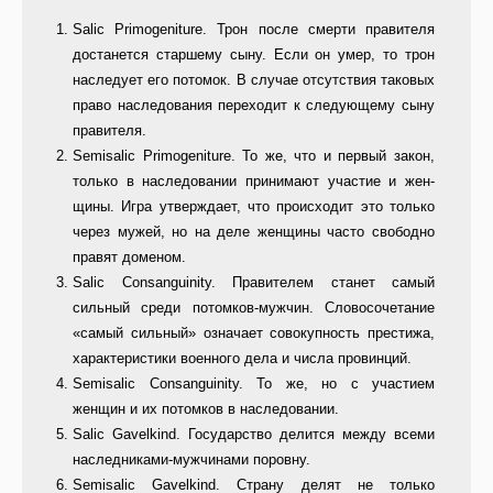
Salic Primogeniture. Трон после смерти правителя
достанется стар­шему сыну. Если он умер, то трон
наследует его потомок. В случае от­сутствия таковых
право наследова­ния переходит к следующему сыну
правителя.
Semisalic Primogeniture. То же, что и первый закон,
только в насле­довании принимают участие и жен­
щины. Игра утверждает, что проис­ходит это только
через мужей, но на деле женщины часто свободно
пра­вят доменом.
Salic Consanguinity. Правителем станет самый
сильный среди потом­ков-мужчин. Словосочетание
«са­мый сильный» означает совокуп­ность престижа,
характеристики военного дела и числа провинций.
Semisalic Consanguinity. То же, но с участием
женщин и их потом­ков в наследовании.
Salic Gavelkind. Государство де­лится между всеми
наследниками-мужчинами поровну.
Semisalic Gavelkind. Страну де­лят не только