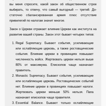
вы ме­ня спросите, какой закон об общест­венном строе
выбирать, то отвечу, что самый выгодный — третий. До­
статочно сбалансированная армия плюс отсутствие
привилегий по на­логам значит многое.
Закон о Церкви отражает влияние Церкви как института на
развитие вашей страны. Закон этот бывает четырех типов:
Regal Supremacy. Бывают собы­тия, усиливающие
или ослабляющие церковь, а также ростовщические
события. Влияние церкви в провин­циях повышает
численность войск. Жертвовать церкви нельзя выше
80% от максимума. Епископов чаще назначает
правитель.
Monastic Supremacy. Бывают события, усиливающие
или ослабля­ющие церковь. Ростовщических со­бытий
нет. Влияние церкви в про­винциях повышает налоги.
Жертво­вать церкви меньше 50% нельзя. Папа
назначает епископов чаще правителя.
Essential Balance. Бывают толь­ко ослабляющие