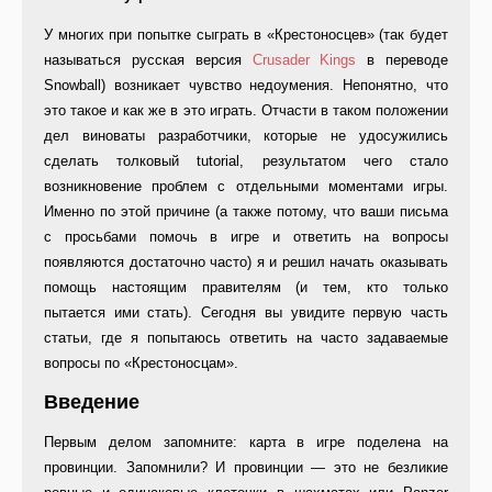
У многих при попытке сыграть в «Крестоносцев» (так будет
на­зываться русская версия
Crusader Kings
в переводе
Snowball) возникает чувство не­доумения. Непонятно, что
это такое и как же в это играть. От­части в таком положении
дел виноваты разработчики, кото­рые не удосужились
сделать толковый tutorial, результатом чего стало
возникновение про­блем с отдельными моментами игры.
Именно по этой причине (а также потому, что ваши пись­ма
с просьбами помочь в игре и ответить на вопросы
появляются достаточно часто) я и решил начать оказывать
помощь настоящим правителям (и тем, кто только
пытается ими стать). Сегодня вы увидите первую часть
статьи, где я попытаюсь ответить на часто задаваемые
вопросы по «Крестоносцам».
Введение
Первым делом запомните: карта в игре поделена на
провинции. За­помнили? И провинции — это не безликие