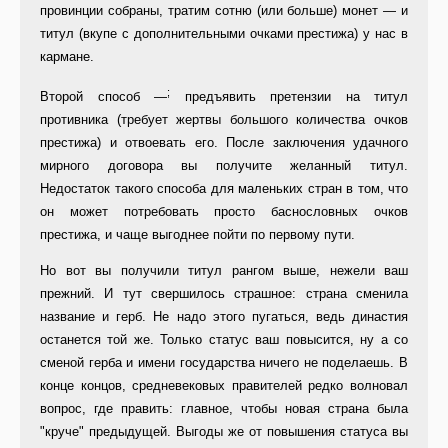
провинции собраны, тратим сотню (или больше) монет — и
титул (вкупе с дополнительными очками престижа) у нас в
кармане.
;
Второй способ —
предъявить пре­тензии на титул
противника (требует жертвы большого количества очков
престижа) и отвоевать его. После заключения удачного
мирного дого­вора вы получите желанный титул.
Недостаток такого способа для ма­леньких стран в том, что
он может потребовать просто баснословных очков
престижа, и чаще выгоднее пойти по первому пути.
Но вот вы получили титул рангом выше, нежели ваш
прежний. И тут свершилось страшное: страна сме­нила
название и герб. Не надо этого пугаться, ведь династия
останется той же. Только статус ваш повысится, ну а со
сменой герба и имени госу­дарства ничего не поделаешь. В
кон­це концов, средневековых правите­лей редко волновал
вопрос, где пра­вить: главное, чтобы новая страна была
"круче" предыдущей. Выгоды же от повышения статуса вы