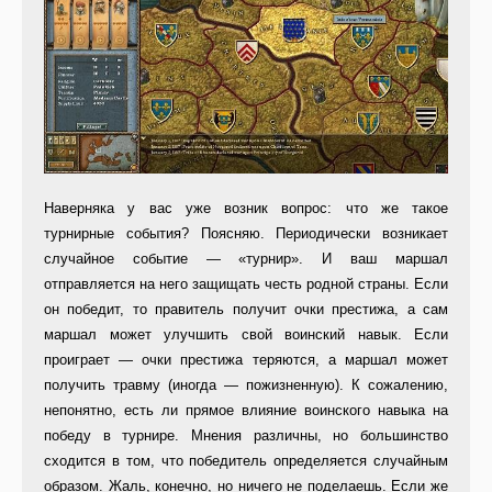
Наверняка у вас уже возник во­прос: что же такое
турнирные собы­тия? Поясняю. Периодически возни­кает
случайное событие — «турнир». И ваш маршал
отправляется на него защищать честь родной страны. Ес­ли
он победит, то правитель получит очки престижа, а сам
маршал может улучшить свой воинский навык. Если
проиграет — очки престижа теряют­ся, а маршал может
получить трав­му (иногда — пожизненную). К со­жалению,
непонятно, есть ли пря­мое влияние воинского навыка на
победу в турнире. Мнения различны, но большинство
сходится в том, что победитель определяется случай­ным
образом. Жаль, конечно, но ни­чего не поделаешь. Если же