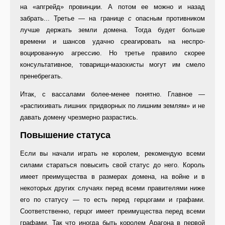
на «апгрейд» провинции. А потом ее можно и назад
забрать... Третье — на границе
с
опасным противни­ком
лучше держать земли домена. Тогда будет больше
времени и шан­сов удачно среагировать на неспро­
воцированную агрессию. Но третье правило скорее
консультативное, товарищи-мазохисты могут им сме­ло
пренебрегать.
Итак, с вассалами более-менее понятно. Главное —
«распихивать лишних придворных по лишним зем­лям» и не
давать домену чрезмерно разрастись.
Повышение статуса
Если вы начали играть не королем, рекомендую всеми
силами старать­ся повысить свой статус до него. Ко­роль
имеет преимущества в разме­рах домена, на войне и в
некоторых других случаях перед всеми прави­телями ниже
его по статусу — то есть перед герцогами и графами.
Соответственно, герцог имеет пре­имущества перед всеми
графами. Так что иногда быть королем Араго­на в первой