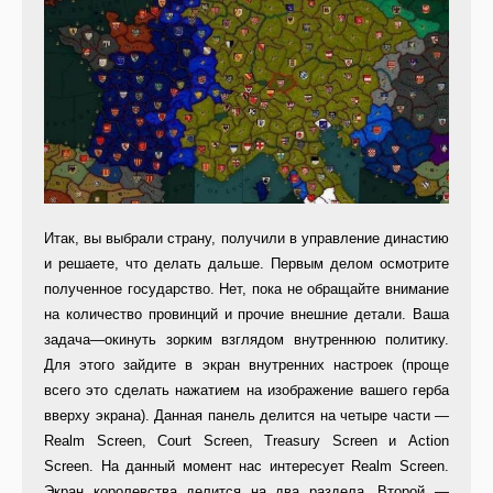
Итак, вы выбрали страну, получи­ли в управление династию
и решае­те, что делать дальше. Первым де­лом осмотрите
полученное государ­ство. Нет, пока не обращайте внима­ние
на количество провинций и про­чие внешние детали. Ваша
задача—окинуть зорким взглядом внутрен­нюю политику.
Для этого зайдите в экран внутренних настроек (проще
всего это сделать нажатием на изо­бражение вашего герба
вверху эк­рана). Данная панель делится на че­тыре части —
Realm Screen, Court Screen, Treasury Screen и Action
Screen. На данный момент нас инте­ресует Realm Screen.
Экран королевства делится на два раздела. Второй —