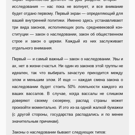
исследования — нас пока не волнует, и все внимание
будет отдано первому. Первый эк­ран — определяющий для
вашей внутренней политики. Именно здесь устанавливают
три вида законов, ис­полняющих роль средневековой кон­
ституции — закон о наследовании, закон об общественном
строе и за­кон о церкви. Каждый из них заслу­живает
отдельного внимания.
Первый — и самый важный — за­кон о наследовании. Увы и
ах, нет в жизни счастья. Ни один из законов этой группы не
идеален, так что вы­бирать зачастую приходится между
злом и меньшим злом. И еще — каж­дая смена закона о
наследовании бу­дет стоить 50% лояльности каждого из
ваших вассалов. В случае, когда вассалы не слишком
доверяют свое­му сюзерену, распад страны может
произойти моментально. И это из-за одной жалкой бумажки
(с другой сто­роны, государства распадались и по менее
значительным причинам).
Законы о наследовании бывают следующих типов: