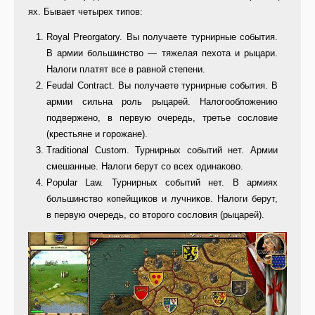
ях. Бывает четырех типов:
Royal Preorgatory. Вы получаете турнирные события.
В армии боль­шинство — тяжелая пехота и рыца­ри.
Налоги платят все в равной сте­пени.
Feudal Contract. Вы получаете турнирные события. В
армии сильна роль рыцарей. Налогообложению
подвержено, в первую очередь, тре­тье сословие
(крестьяне и горожане).
Traditional Custom. Турнирных событий нет. Армии
смешанные. На­логи берут со всех одинаково.
Popular Law. Турнирных собы­тий нет. В армиях
большинство ко­пейщиков и лучников. Налоги берут,
в первую очередь, со второго сосло­вия (рыцарей).