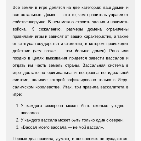
Все земли в игре делятся на две ка­тегории: ваш домен и
все остальные. Домен — это то, чем правитель уп­равляет
собственноручно. В нем можно строить здания и нанимать
войска. К сожалению, размеры до­мена ограничены
правилами игры и зависят от ваших характеристик, а также
от статуса государства и сто­летия, в котором происходит
дейст­вие (чем позже — тем больше до­мен). Рано или
поздно в целях вы­живания придется завести вассалов и
отдать им часть земель страны. Вассальная система в
игре доста­точно оригинальна и построена по идеальной
системе, наличие кото­рой зафиксировано только в Иеру­
салимском королевстве. Итак, три правила вассалитета в
игре:
У каждого сюзерена может быть сколько угодно
вассалов.
У каждого вассала может быть только один сюзерен.
«Вассал моего вассала — не мой вассал».
Первые два правила, думаю, в по­яснениях не нуждаются.