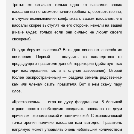
Третье же означает только одно: от вассалов ваших
вассалов вы не сможете ни­чего требовать, соответственно,
в случае возникновения конфликта с вашим вассалом, его
вассалы скорее выступят на его стороне, неже­ли на вашей
(иначе будет, только ес­ли они сильно не любят своего
сюзе­рена).
Откуда берутся вассалы? Есть два основных способа их
появления. Первый — получить «в наследство» от
предыдущего правителя данной территории (действует как
при на­следовании, так и в случае завоева­ния). Второй
(более распространен­ный) — раздача земель родственни­
кам или членам свиты правителя. Вот о нем скажу пару
слов.
«Крестоносцы» — игра по духу фе­одальная. В большой
стране просто необходимо создавать вассалов по двум
причинам: экономической и политической. С экономической
точки зрения наличие вассалов вам выгодно. Правитель
напрямую мо­жет управлять очень небольшим ко­личеством