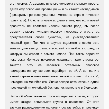
его потомок. А сделать нужно­го человека сильным просто:
дайте ему побольше провинций — и он станет наследником
(проверить про­гресс усиления можно на экране личности
правителя). Но есть и ню­ансы. Дело в том, что если новый
правитель не является членом ва­шего рода, вы после
смерти старого «управляющего» пересядете играть за
представителя своей династии, не унаследовавшего
главный трон. Так что в случае седьмого способа есть
только один выход: записаться, выйти и выбрать страну, за
которую вы играли
с
самого начала. При та­ком варианте
некоторых бонусов придется лишиться, зато страна ос­
танется. Что же касается остальных способов
наследования, лучше всех подойдет третий. А вот если в
вашей стране принят изначально пятый или шестой способ,
немедленно ме­няйте его. Иначе вскоре останетесь с одной
провинцией и полнейшей бесперспективностью в будущем.
Закон об общественном строе определяет власть, которую
имеет каждая социальная группа в общест­ве. От него
зависит распределение налогов и состав войск в провинци­