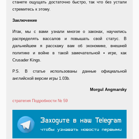
станете ощущать достаточно быстро, так что без устали
стремитесь к этому.
Заключение
Итак, мы с вами узнали многое о за­конах, научились
распределять вас­салов и повышать свой статус. В
дальнейшем я расскажу вам об эко­номике, внешней
политике и войне в такой замечательной • игре, как
Crusader Kings.
P.S. В статье использованы дан­ные официальной
английской вер­сии игры 1.03b.
Morgul
Angmarsky
стратегия
Подробности
№ 59