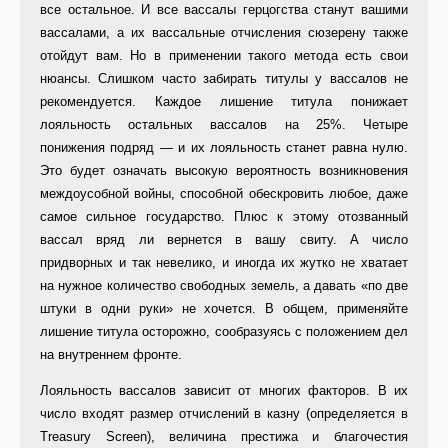
все осталь­ное. И все вассалы герцогства станут вашими
вассалами, а их вассальные отчисления сюзерену также
отойдут вам. Но в применении такого метода есть свои
нюансы. Слишком часто забирать титулы у вассалов не
реко­мендуется. Каждое лишение титула понижает
лояльность остальных вас­салов на 25%. Четыре
понижения подряд — и их лояльность станет рав­на нулю.
Это будет означать высокую вероятность возникновения
междо­усобной войны, способной обескро­вить любое, даже
самое сильное го­сударство. Плюс к этому отозванный
вассал вряд ли вернется в вашу сви­ту. А число
придворных и так невели­ко, и иногда их жутко не хватает
на нужное количество свободных зе­мель, а давать «по две
штуки в одни руки» не хочется. В общем, приме­няйте
лишение титула осторожно, со­образуясь с положением дел
на вну­треннем фронте.
Лояльность вассалов зависит от многих факторов. В их
число входят размер отчислений в казну (опреде­ляется в
Treasury Screen), величина престижа и благочестия