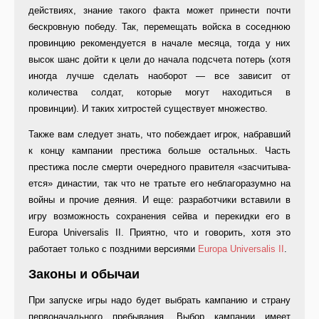
действиях, знание такого фак­та может принести почти
бескровную победу. Так, перемещать войска в со­седнюю
провинцию рекомендуется в начале месяца, тогда у них
высок шанс дойти к цели до начала подсче­та потерь (хотя
иногда лучше сделать наоборот — все зависит от
количест­ва солдат, которые могут находиться в
провинции). И таких хитростей су­ществует множество.
Также вам следует знать, что по­беждает игрок, набравший
к концу кампании престижа больше осталь­ных. Часть
престижа после смерти очередного правителя «засчитыва­
ется» династии, так что не тратьте его неблагоразумно на
войны и про­чие деяния. И еще: разработчики вставили в
игру возможность сохра­нения сейва и перекидки его в
Europa Universalis II. Приятно, что и говорить, хотя это
работает только с поздними версиями
Europa Universalis II
.
Законы и обычаи
При запуске игры надо будет вы­брать кампанию и страну
первона­чального пребывания. Выбор кам­пании имеет