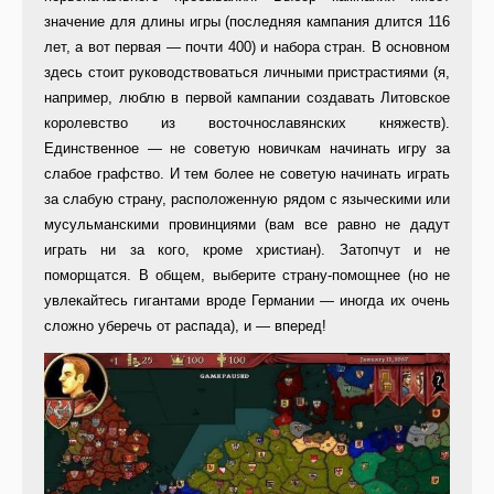
значение для длины иг­ры (последняя кампания длится 116
лет, а вот первая — почти 400) и набора стран. В основном
здесь стоит руководствоваться личными пристрастиями (я,
например, люблю в первой кампании создавать Литов­ское
королевство из восточносла­вянских княжеств).
Единственное — не советую новичкам начинать игру за
слабое графство. И тем более не советую начинать играть
за слабую страну, расположенную рядом с языческими или
мусульманскими провинциями (вам все равно не да­дут
играть ни за кого, кроме христи­ан). Затопчут и не
поморщатся. В общем, выберите страну-помощнее (но не
увлекайтесь гигантами вроде Германии — иногда их очень
слож­но уберечь от распада), и — вперед!