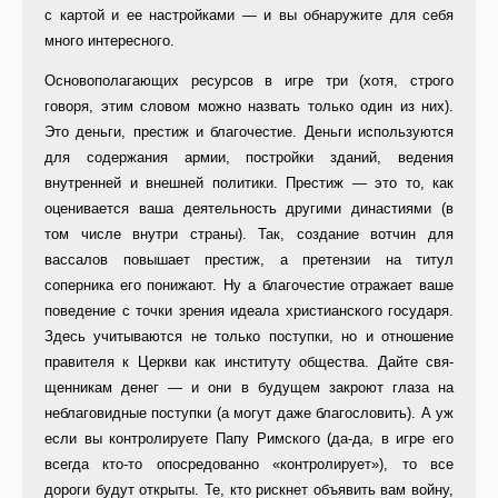
с картой и ее настройками — и вы обнаружите для себя
много интерес­ного.
Основополагающих ресурсов в иг­ре три (хотя, строго
говоря, этим словом можно назвать только один из них).
Это деньги, престиж и благо­честие. Деньги используются
для со­держания армии, постройки зданий, ведения
внутренней и внешней по­литики. Престиж — это то, как
оце­нивается ваша деятельность други­ми династиями (в
том числе внутри страны). Так, создание вотчин для
вассалов повышает престиж, а пре­тензии на титул
соперника его понижают. Ну а благочестие отражает ваше
поведение с точки зрения иде­ала христианского государя.
Здесь учитываются не только поступки, но и отношение
правителя к Церкви как институту общества. Дайте свя­
щенникам денег — и они в будущем закроют глаза на
неблаговидные по­ступки (а могут даже благословить). А уж
если вы контролируете Папу Римского (да-да, в игре его
всегда кто-то опосредованно «контролиру­ет»), то все
дороги будут открыты. Те, кто рискнет объявить вам войну,