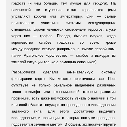
графств (и чем больше, тем лучше для герцога). На
наивысшей же ступеньке стоят королевства (ими
управляют короли или импера­торы). Они — самые
влиятельные участники системы международных
отношений. Короли являются сюзе­ренами герцогов, а уже
через них — графов. Правда, бывают случаи, ког­да
королевство слабее графства во всем, кроме
международного стату­са (например, в начале первой кам­
пании Арагонское королевство — слабое и выходит из
тяжелой ситуа­ции только с помощью союзников).
Разработчики сделали замеча­тельную систему
фильтрации карты. Вы можете практически все. При­
сутствует не только банальное выде­ление различных
типов рельефа или экономической степени развития
провинции, есть даже возможность узнать о наличии в той
или иной об­ласти государства проведенного ис­следования
заданного типа. Для это­го достаточно выделить
исследова­ние, и провинции, в которых оно уже проведено,
подсветятся зеленым цветом. В общем, экспериментируй­те