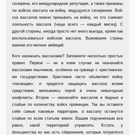
сюзерена, его международная репутация, а так­же призваны
ли войска вассала на войну, ведущуюся сюзереном. Вой­
ска вассалов можно призывать на войну, но это снижает
лояльность вассала (чаще всего — каждый ме­сяц). С
другой стороны, иногда про­сто нет иного выхода, кроме как
вос­пользоваться войском вассала. Вы­живание страны
важнее его мелких амбиций.
Кого назначать вассалами? За­помните несколько простых
правил. Первое — ни в коем случае не на­значайте
вассалами язычников, особенно на границе с христиански­
ми государствами. Христиане часто объявляют войну
«паганцам», и при­дется защищать вассала всеми
средствами, ввязываясь порой в очень невыгодные
конфликты. Вто­рое — назначайте вассалов в бед­ные и
слабые по количеству войск провинции. Так вы оставите
себе са­мые лакомые территории, а вассалу останутся
слабые по всем статьям земли. Вашим подчиненным все
равно, какой территорией управ­лять. Кстати, у
большинства из них есть сбережения, которые потратят­ся