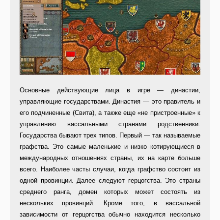
Основные действующие лица в иг­ре — династии,
управляющие госу­дарствами. Династия — это прави­тель и
его подчиненные (Свита), а также еще «не пристроенные» к
уп­равлению вассальными странами родственники.
Государства бывают трех типов. Первый — так называе­мые
графства. Это самые малень­кие и низко котирующиеся в
между­народных отношениях страны, их на карте больше
всего. Наиболее час­ты случаи, когда графство состоит из
одной провинции. Далее следуют герцогства. Это страны
среднего ранга, домен которых может состо­ять из
нескольких провинций. Кроме того, в вассальной
зависимости от герцогства обычно находится не­сколько