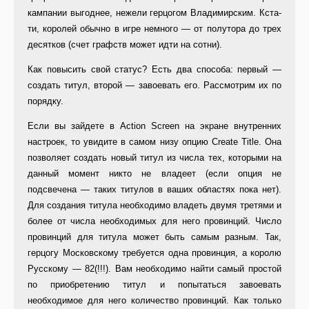
кампании выгоднее, не­жели герцогом Владимирским. Кста­
ти, королей обычно в игре немного — от полутора до трех
десятков (счет графств может идти на сотни).
Как повысить свой статус? Есть два способа: первый —
создать ти­тул, второй — завоевать его. Рас­смотрим их по
порядку.
Если вы зайдете в Action Screen на экране внутренних
настроек, то увидите в самом низу опцию Create Title. Она
позволяет создать новый титул из числа тех, которыми на
дан­ный момент никто не владеет (если опция не
подсвечена — таких титу­лов в ваших областях пока нет).
Для создания титула необходимо вла­деть двумя третями и
более от чис­ла необходимых для него провин­ций. Число
провинций для титула может быть самым разным. Так,
герцогу Московскому требуется од­на провинция, а королю
Русскому — 82(!!!). Вам необходимо найти самый простой
по приобретению титул и попытаться завоевать
необходимое для него количество провинций. Как только