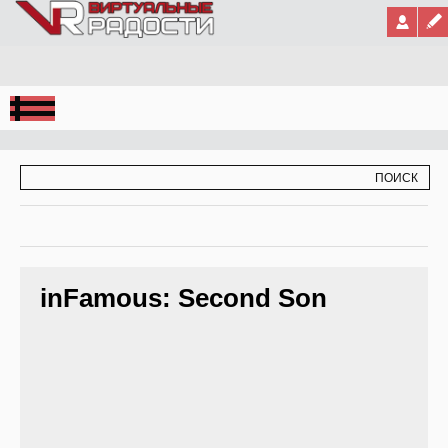
Jump to Navigation
ФОРМА ПОИСКА
ПОИСК
inFamous: Second Son