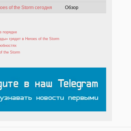
oes of the Storm сегодня
Обзор
 в порядке
ды» грядет в Heroes of the Storm
робностях
f the Storm