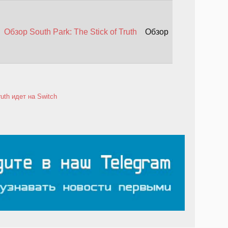
Обзор South Park: The Stick of Truth
Обзор
ruth идет на Switch