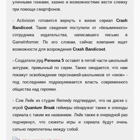
уличными гонками, казино и возможностями вести слежку
при помощи смартфонов.
- Activision готовится вернуть к жизни сериал
Crash
Bandicoot
. Такие сведения поступили от «безымянного»
сотрудника издательства, написавшего письмо в
GameInformer. По его словам, сейчас компания ищет
возможности для возрождения
Crash
Bandicoot
.
-
Создатели jrpg
Persona 5
оставят в пятой части школьный
антураж, привычный по серии. Также ожидается, что нам
покажут освобождение персонажей-школьников от «оков» -
под последними подразумевается власть современного
общества над героями.
- Сэм Лейк из студии Remedy подтвердил, что на диске с
игрой
Quantum Break
геймеры обнаружат также и эпизоды
сериала с таким же названием. Лейк также в очередной раз
подчеркнул, что сюжеты игры и сериала будут очень
сильно переплетены между собой.