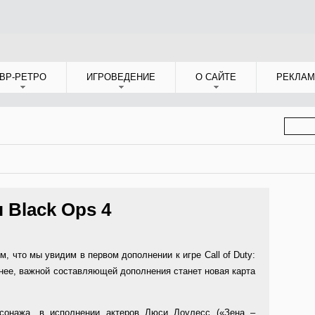
ВР-РЕТРО
ИГРОВЕДЕНИЕ
О САЙТЕ
РЕКЛАМ
ФОР
ПОИС
 Black Ops 4
м, что мы увидим в первом дополнении к игре Call of Duty:
анее, важной составляющей дополнения станет новая карта
сонажа, в исполнении актеров Люси Лоулесс («Зена –