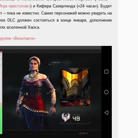
Игра престолов»
) и Кифера Сазерленда («24 часа»). Будет
ет – пока не известно. Самих персонажей можно увидеть на
лиз DLC должен состояться в конце января, дополнение
тях вселенной Хаоса.
группе «Вконтакте»