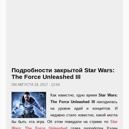
Подробности закрытой Star Wars:
The Force Unleashed III
ON АВГУСТА 18, 2017 - 12:04
Как известно, одно время
Star
Wars:
The
Force
Unleashed
III
находилась
на уровне идей и концептов. И
недавно стало известно, какой могла
бы быть эта игра. Об этом поведали на стриме по
Star
Wars:
The
Force
Unleashed
глава разработки Хэден