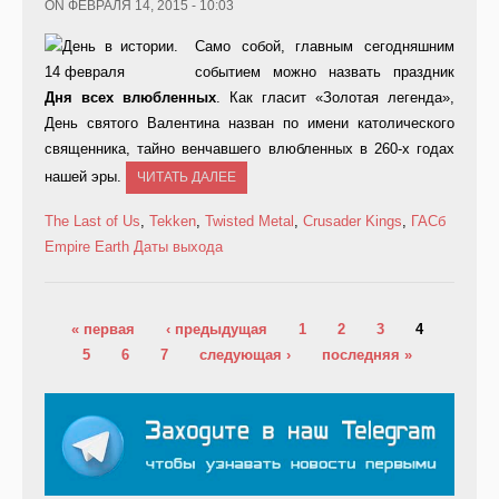
ON ФЕВРАЛЯ 14, 2015 - 10:03
Само собой, главным сегодняшним
событием можно назвать праздник
Дня всех влюбленных
. Как гласит «Золотая легенда»,
День святого Валентина назван по имени католического
священника, тайно венчавшего влюбленных в 260-х годах
нашей эры.
ЧИТАТЬ ДАЛЕЕ
The Last of Us
,
Tekken
,
Twisted Metal
,
Crusader Kings
,
ГАСб
Empire Earth
Даты выхода
Страницы
« первая
‹ предыдущая
1
2
3
4
5
6
7
следующая ›
последняя »