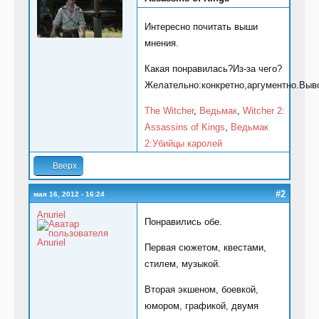
Интересно почитать выши
мнения.
Какая понравилась?Из-за чего?
Желательно:конкретно,аргументно.Выв
The Witcher
,
Ведьмак
,
Witcher 2:
Assassins of Kings
,
Ведьмак
2:Убийцы каролей
Вверх
#2
мая 16, 2012 - 16:24
Anuriel
Понравились обе.
Первая сюжетом, квестами,
стилем, музыкой.
Вторая экшеном, боевкой,
юмором, графикой, двумя