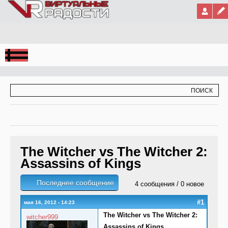
Jump to Navigation
ФОРМА ПОИСКА
ПОИСК
The Witcher vs The Witcher 2:
Assassins of Kings
Последнее сообщение
4 сообщения / 0 новое
#1
мая 16, 2012 - 14:23
The Witcher vs The Witcher 2:
witcher999
Assassins of Kings