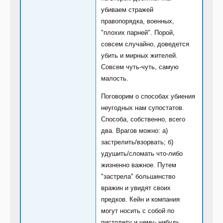
убиваем стражей
правопорядка, военных,
"плохих парней". Порой,
совсем случайно, доведется
убить и мирных жителей.
Совсем чуть-чуть, самую
малость.
Поговорим о способах убиения
неугодных нам супостатов.
Способа, собственно, всего
два. Врагов можно: а)
застрелить/взорвать; б)
удушить/сломать что-либо
жизненно важное. Путем
"застрела" большинство
вражин и увидят своих
предков. Кейн и компания
могут носить с собой по
пистолету и чему- нибудь