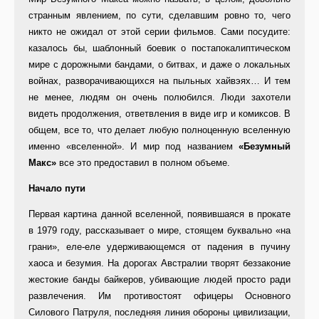
странным явлением, по сути, сделавшим ровно то, чего
никто не ожидал от этой серии фильмов. Сами посудите:
казалось бы, шаблонный боевик о постапокалиптическом
мире с дорожными бандами, о битвах, и даже о локальных
войнах, разворачивающихся на пыльных хайвэях… И тем
не менее, людям он очень полюбился. Люди захотели
видеть продолжения, ответвления в виде игр и комиксов. В
общем, все то, что делает любую полноценную вселенную
именно «вселенной». И мир под названием
«Безумный
Макс»
все это предоставил в полном объеме.
Начало пути
Первая картина данной вселенной, появившаяся в прокате
в 1979 году, рассказывает о мире, стоящем буквально «на
грани», еле-еле удерживающемся от падения в пучину
хаоса и безумия. На дорогах Австралии творят беззаконие
жестокие банды байкеров, убивающие людей просто ради
развлечения. Им противостоят офицеры Основного
Силового Патруля, последняя линия обороны цивилизации,