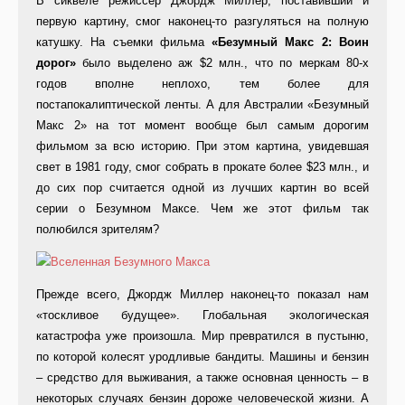
В сиквеле режиссер Джордж Миллер, поставивший и
первую картину, смог наконец-то разгуляться на полную
катушку. На съемки фильма
«Безумный Макс 2: Воин
дорог»
было выделено аж $2 млн., что по меркам 80-х
годов вполне неплохо, тем более для
постапокалиптической ленты. А для Австралии «Безумный
Макс 2» на тот момент вообще был самым дорогим
фильмом за всю историю. При этом картина, увидевшая
свет в 1981 году, смог собрать в прокате более $23 млн., и
до сих пор считается одной из лучших картин во всей
серии о Безумном Максе. Чем же этот фильм так
полюбился зрителям?
Прежде всего, Джордж Миллер наконец-то показал нам
«тоскливое будущее». Глобальная экологическая
катастрофа уже произошла. Мир превратился в пустыню,
по которой колесят уродливые бандиты. Машины и бензин
– средство для выживания, а также основная ценность – в
некоторых случаях бензин дороже человеческой жизни. А