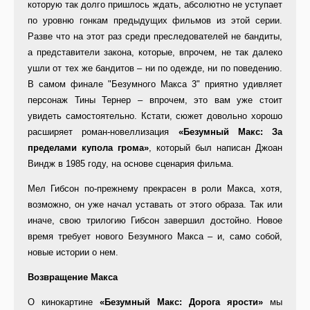
которую так долго пришлось ждать, абсолютно не уступает
по уровню гонкам предыдущих фильмов из этой серии.
Разве что на этот раз среди преследователей не бандиты,
а представители закона, которые, впрочем, не так далеко
ушли от тех же бандитов – ни по одежде, ни по поведению.
В самом финале "Безумного Макса 3" приятно удивляет
персонаж Тины Тернер – впрочем, это вам уже стоит
увидеть самостоятельно. Кстати, сюжет довольно хорошо
расширяет роман-новеллизация
«Безумный Макс: За
пределами купола грома»
, который был написан Джоан
Виндж в 1985 году, на основе сценария фильма.
Мел Гибсон по-прежнему прекрасен в роли Макса, хотя,
возможно, он уже начал уставать от этого образа. Так или
иначе, свою трилогию Гибсон завершил достойно. Новое
время требует нового Безумного Макса – и, само собой,
новые истории о нем.
Возвращение Макса
О кинокартине
«Безумный Макс: Дорога ярости»
мы