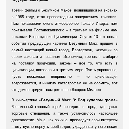
Третий фильм о Безумном Максе, появившийся на экранах
в 1985 году, стал превосходным завершением трилогии.
Нам показывали очень атмосферное Начало Упадка, нам
показывали Постапокалипсис – в третьем же фильме нам
показали Возрождение Цивилизации. Спустя 13 лет после
событий предыдущей картины Безумный Макс пришел в
самый настоящий новый город, Бартертаун, живущий по
своим законам и правилам. Экономика, торговля, эмбарго
на поставку продукции, законы – все то, что есть в
цивилизации, показано и в третьем мире. Пусть упрощенно,
пусть несколько непривычно – но цивилизация
возрождается, и никаким катастрофам ее не сломить, вот
что демонстрирует нам режиссер Джордж Миллер.
В кинокартине
«Безумный Макс 3: Под куполом грома»
бессменный главный герой попадает в город, где царят
торговые отношения, а также установилось настоящее
двоевластие. Макс, как обычно, преследует свои интересы
– ему нужно вернуть верблюдов, украденных у него неким