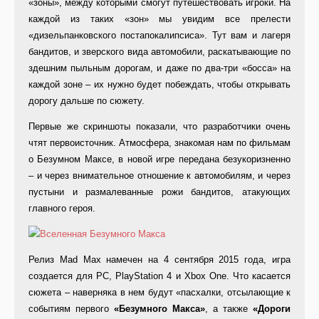
«зоны», между которыми смогут путешествовать игроки. На
каждой из таких «зон» мы увидим все прелести
«дизельпанковского постапокалипсиса». Тут вам и лагеря
бандитов, и зверского вида автомобили, раскатывающие по
здешним пыльным дорогам, и даже по два-три «босса» на
каждой зоне – их нужно будет побеждать, чтобы открывать
дорогу дальше по сюжету.
Первые же скриншоты показали, что разработчики очень
чтят первоисточник. Атмосфера, знакомая нам по фильмам
о Безумном Максе, в новой игре передана безукоризненно
– и через внимательное отношение к автомобилям, и через
пустыни и размалеванные рожи бандитов, атакующих
главного героя.
Релиз Mad Max намечен на 4 сентября 2015 года, игра
создается для PC, PlayStation 4 и Xbox One. Что касается
сюжета – наверняка в нем будут «пасхалки, отсылающие к
событиям первого
«Безумного Макса»
, а также
«Дороги