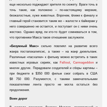
еще несколько поджидают зрителя по сюжету. Враги точь в
точь такие, как положено – по-настоящему мерзкие,
безжалостные, хуже животных. Впрочем, ближе к финалу и
главный герой становится таким же – жалости к байкерам у
него совершенно не остается, и поступает он с ними очень
жестоко. Однако вряд ли кто-то будет сомневаться в том,
что противники Макса такое отношение заслужили.
«Безумный Макс»
сильно повлиял на развитие всего
жанра постапокалипсис, а также – на жанр дизельпанк.
Различные «пасхалки» к фильму можно встретить в таких
известных игровых сериях, как
Fallout
,
Carmageddon
и
многих других. Порадовали создателей и сборы картины –
при бюджете в $350 000 фильм смог собрать в США
$8 750 000. Разумеется, с такими замечательными
показателями лента просто не могла остаться без
продолжения.
Воин дорог