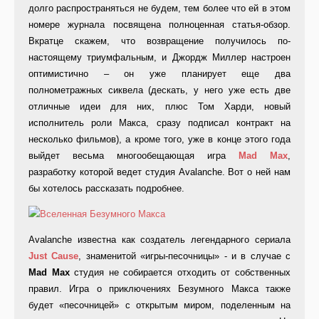
долго распространяться не будем, тем более что ей в этом
номере журнала посвящена полноценная статья-обзор.
Вкратце скажем, что возвращение получилось по-
настоящему триумфальным, и Джордж Миллер настроен
оптимистично – он уже планирует еще два
полнометражных сиквела (дескать, у него уже есть две
отличные идеи для них, плюс Том Харди, новый
исполнитель роли Макса, сразу подписал контракт на
несколько фильмов), а кроме того, уже в конце этого года
выйдет весьма многообещающая игра
Mad
Max
,
разработку которой ведет студия Avalanche. Вот о ней нам
бы хотелось рассказать подробнее.
Avalanche известна как создатель легендарного сериала
Just
Cause
, знаменитой «игры-песочницы» - и в случае с
Mad
Max
студия не собирается отходить от собственных
правил. Игра о приключениях Безумного Макса также
будет «песочницей» с открытым миром, поделенным на