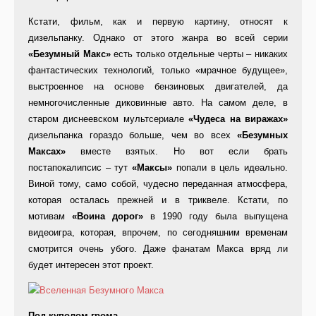
Кстати, фильм, как и первую картину, относят к
дизельпанку. Однако от этого жанра во всей серии
«Безумный Макс»
есть только отдельные черты – никаких
фантастических технологий, только «мрачное будущее»,
выстроенное на основе бензиновых двигателей, да
немногочисленные диковинные авто. На самом деле, в
старом диснеевском мультсериале
«Чудеса на виражах»
дизельпанка гораздо больше, чем во всех
«Безумных
Максах»
вместе взятых. Но вот если брать
постапокалипсис – тут
«Максы»
попали в цель идеально.
Виной тому, само собой, чудесно переданная атмосфера,
которая осталась прежней и в триквеле. Кстати, по
мотивам
«Воина дорог»
в 1990 году была выпущена
видеоигра, которая, впрочем, по сегодняшним временам
смотрится очень убого. Даже фанатам Макса вряд ли
будет интересен этот проект.
Под куполом грома