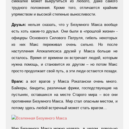
смекалке может выкрутиться из любого, даже самого
трудного положения. Кроме того, отличается крайним
упрямством и высокой степенью выносливости.
Друзья:
нельзя сказать, что у Безумного Макса вообще
есть хоть какие-то друзья. Они были в «прошлой жизни» -
офицеры Основного Силового Патруля, гибель некоторых
из них Макс переживал очень сильно. Но после
наступления Апокалипсиса друзей у Макса больше не
осталось. Время от времени он встречает людей, которым
нужна помощь, и становится их другом – но потом Макс
просто продолжает свой путь, а эти люди остаются позади.
Враги:
а вот врагов у Макса Рокатански очень много.
Байкеры, бандиты, различные фрики, господствующие на
пустынях, оставшихся на месте Старого мира – все они
противники Безумного Макса. Мир стал опасным местом, и
потому здесь любой встречный может стать врагом…
Мир Безумного Макса можно назвать, в целом, довольно