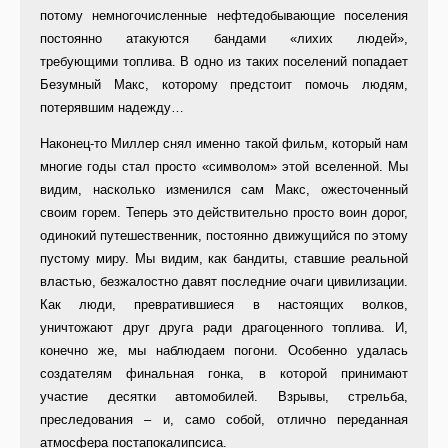
потому немногочисленные нефтедобывающие поселения
постоянно атакуются бандами «лихих людей»,
требующими топлива. В одно из таких поселений попадает
Безумный Макс, которому предстоит помочь людям,
потерявшим надежду…
Наконец-то Миллер снял именно такой фильм, который нам
многие годы стал просто «символом» этой вселенной. Мы
видим, насколько изменился сам Макс, ожесточенный
своим горем. Теперь это действительно просто воин дорог,
одинокий путешественник, постоянно движущийся по этому
пустому миру. Мы видим, как бандиты, ставшие реальной
властью, безжалостно давят последние очаги цивилизации.
Как люди, превратившиеся в настоящих волков,
уничтожают друг друга ради драгоценного топлива. И,
конечно же, мы наблюдаем погони. Особенно удалась
создателям финальная гонка, в которой принимают
участие десятки автомобилей. Взрывы, стрельба,
преследования – и, само собой, отлично переданная
атмосфера постапокалипсиса.