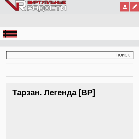
Jump to Navigation
ФОРМА ПОИСКА
ПОИСК
Тарзан. Легенда [ВР]