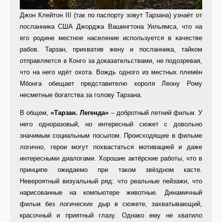
Джон Клейтон III (так по паспорту зовут Тарзана) узнаёт от
посланника США Джорджа Вашингтона Уильямса, что на
его родине местное население используется в качестве
рабов. Тарзан, прихватив жену и посланника, тайком
отправляется в Конго за доказательствами, не подозревая,
что на него идёт охота. Вождь одного из местных племён
Мбонга обещает представителю короля Леону Рому
несметные богатства за голову Тарзана.
В общем,
«Тарзан. Легенда»
– добротный летний фильм. У
него одноразовый, но интересный сюжет с довольно
значимым социальным посылом. Происходящее в фильме
логично, герои могут похвастаться мотивацией и даже
интересными диалогами. Хорошие актёрские работы, что в
принципе ожидаемо при таком звёздном касте.
Невероятный визуальный ряд: что реальные пейзажи, что
нарисованные на компьютере животные. Динамичный
фильм без логических дыр в сюжете, захватывающий,
красочный и приятный глазу. Однако ему не хватило