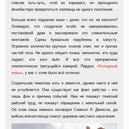
совсем чуть-чуть, чтоб из хорошего, но проходного
блокбастера превратиться любимца не одного поколения.
Больше всего подкачал экшн – денег, что ли, не хватило?
Очевидно, что создатели особо не заморачивались
постановкой драк и маскировали это сомнительным
монтажом. Сцены буквально порублены в капусту.
Огромное количество крупных планов спин, ног и прочих
частей тела. Ни одного общего плана: непонятно, кто куда
падает, кто кого бьёт. И всё это приправлено
эпилептически трясущейся камерой. Пардон,
«Голодный
игры»
, у вас с этим было всё отлично.
Социальная тематика хоть и имеется, однако никто в неё
не углубляется. Она существует как факт, рабство – это
лишь фон и причина событий. Нам не покажут тяжёлый
рабский труд, не покажут обращение с невольной силой.
Об этом лишь немного поговорит Сэмюэл Л. Джексон, да
войска впечатляюще пожгут деревню местного населения.