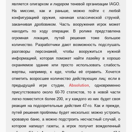
является олигархом и лидером теневой организации IAGO.
На миссию, как и раньше, можно пойти с любой
конфигурацией оружия, начиная классической струной,
заканчивая дробовиком. Часть вооружения игрок может
находить по ходу операции. В ролике представлена
огромная локация, путей решения тоже большое
количество. Разработчики дают возможность подслушать
разговоры персонажей, чтобы вооружиться нужной
информацией, которая поможет найти лазейку в хорошо
охраняемое здание или просто использовать слабость
жертвы, например, к еде, чтобы её отравить. Хочется
отметить возросшее количество действующих лиц: если в
предыдущей игре студии,
Absolution
, одновременно
присутствовало около 60-70 статистов, то в новой части
легко поместится более 200, и у каждого из них будет своя
реакция на подозрительные действия 47-го. Как и прежде,
путей решения проблемы будет несколько: можно устроить
кровавую баню, а можно подстроить несчастный случай, о
котором напишут газеты, а игрок получит вожделенный