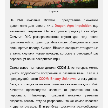
Cuphead
На PAX компания Bioware представила сюжетное
дополнение для своего хита
Dragon Age: Inquisition
под
названием
Trespasser
. Оно поступит в продажу 8 сентября.
События DLC разворачиваются спустя два года после
оригинальной истории, где Инквизиция объединит все свои
силы против народа Кунари. Bioware обещают стандартные
в таких случаях новые локации, которые в очередной раз
перевернут ваше восприятие игры.
Стали известны новые детали
XCOM 2
, из которых можно
узнать подробности построения и развития базы. Как и в
предыдущей части
XCOM: Enemy Unknown
, игроку даётся
база, состоящая из отсеков, которые связаны между собой.
Качество производства зависит от работающего там
персонала. Например, толковый инженер увеличит
скорость работы отдела разработки, то же самое касается
и других отсеков. В игре будет доступна разнообразная