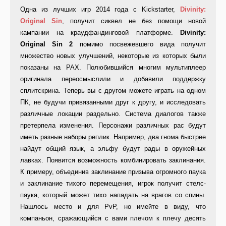
Одна из лучших игр 2014 года с Kickstarter,
Divinity:
Original Sin
, получит сиквел не без помощи новой
кампании на краудфандинговой платформе.
Divinity:
Original Sin 2
помимо посвежевшего вида получит
множество новых улучшений, некоторые из которых были
показаны на PAX. Полюбившийся многим мультиплеер
оригинала переосмыслили и добавили поддержку
сплитскрина. Теперь вы с другом можете играть на одном
ПК, не будучи привязанными друг к другу, и исследовать
различные локации раздельно. Система диалогов также
претерпела изменения. Персонажи различных рас будут
иметь разные наборы реплик. Например, два гнома быстрее
найдут общий язык, а эльфу будут рады в оружейных
лавках. Появится возможность комбинировать заклинания.
К примеру, объединив заклинание призыва огромного паука
и заклинание тихого перемещения, игрок получит стелс-
паука, который может тихо нападать на врагов со спины.
Нашлось место и для PvP, но имейте в виду, что
компаньон, сражающийся с вами плечом к плечу десять