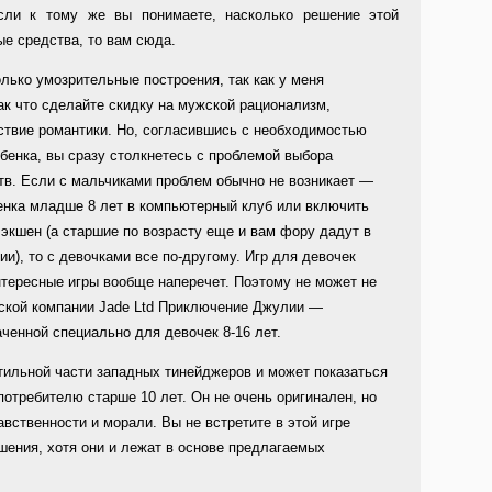
сли к тому же вы понимаете, насколько решение этой
е средства, то вам сюда.
лько умозрительные построения, так как у меня
ак что сделайте скидку на мужской рационализм,
ствие романтики. Но, согласившись с необходимостью
бенка, вы сразу столкнетесь с проблемой выбора
в. Если с мальчиками проблем обычно не возникает —
енка младше 8 лет в компьютерный клуб или включить
 экшен (а старшие по возрасту еще и вам фору дадут в
ии), то с девочками все по-другому. Игр для девочек
нтересные игры вообще наперечет. Поэтому не может не
нской компании Jade Ltd Приключение Джулии —
аченной специально для девочек 8-16 лет.
ильной части западных тинейджеров и может показаться
требителю старше 10 лет. Он не очень оригинален, но
вственности и морали. Вы не встретите в этой игре
шения, хотя они и лежат в основе предлагаемых