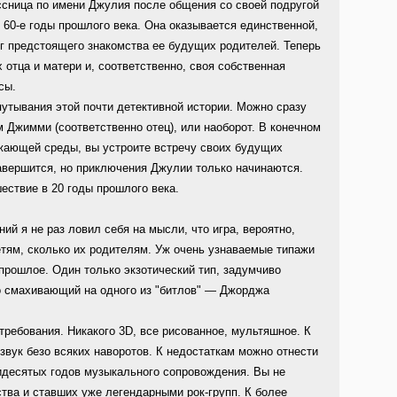
ссница по имени Джулия после общения со своей подругой
 60-е годы прошлого века. Она оказывается единственной,
руг предстоящего знакомства ее будущих родителей. Теперь
 отца и матери и, соответственно, своя собственная
сы.
путывания этой почти детективной истории. Можно сразу
м Джимми (соответственно отец), или наоборот. В конечном
ужающей среды, вы устроите встречу своих будущих
авершится, но приключения Джулии только начинаются.
ествие в 20 годы прошлого века.
й я не раз ловил себя на мысли, что игра, вероятно,
етям, сколько их родителям. Уж очень узнаваемые типажи
прошлое. Один только экзотический тип, задумчиво
но смахивающий на одного из "битлов" — Джорджа
требования. Никакого 3D, все рисованное, мультяшное. К
звук безо всяких наворотов. К недостаткам можно отнести
идесятых годов музыкального сопровождения. Вы не
ства и ставших уже легендарными рок-групп. К более