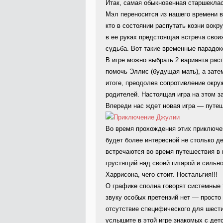
Итак, самая обыкновенная старшекла
Мэл переносится из нашего времени в
кто в состоянии распутать козни вок
в ее руках предстоящая встреча своих
судьба. Вот такие временные парадок
В игре можно выбрать 2 варианта рас
помочь Эллис (будущая мать), а зате
итоге, преодолев сопротивление окр
родителей. Настоящая игра на этом з
Впереди нас ждет новая игра — путеш
Во время прохождения этих приключени
будет более интересной не столько д
встречаются во время путешествия в 
грустящий над своей гитарой и силь
Харрисона, чего стоит. Ностальгия!!!
О графике сполна говорят системные 
звуку особых претензий нет — просто 
отсутствие специфического для шест
услышите в этой игре знакомых с дет