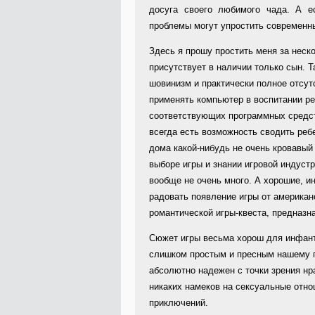
досуга своего любимого чада. А е
проблемы могут упростить современны
Здесь я прошу простить меня за неско
присутствует в наличии только сын. Т
шовинизм и практически полное отсут
применять компьютер в воспитании ре
соответствующих программных средст
всегда есть возможность сводить реб
дома какой-нибудь не очень кровавый
выборе игры и знании игровой индустр
вообще не очень много. А хорошие, и
радовать появление игры от америка
романтической игры-квеста, предназн
Сюжет игры весьма хорош для инфант
слишком простым и пресным нашему по
абсолютно надежен с точки зрения нра
никаких намеков на сексуальные отно
приключений.