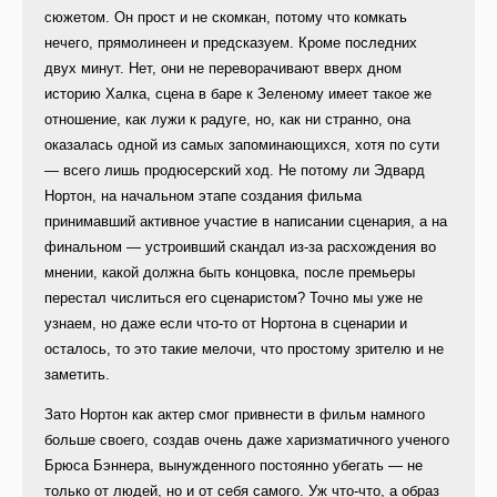
сюжетом. Он прост и не скомкан, потому что комкать
нечего, прямолинеен и предсказуем. Кроме последних
двух минут. Нет, они не переворачивают вверх дном
историю Халка, сцена в баре к Зеленому имеет такое же
отношение, как лужи к радуге, но, как ни странно, она
оказалась одной из самых запоминающихся, хотя по сути
— всего лишь продюсерский ход. Не потому ли Эдвард
Нортон, на начальном этапе создания фильма
принимавший активное участие в написании сценария, а на
финальном — устроивший скандал из-за расхождения во
мнении, какой должна быть концовка, после премьеры
перестал числиться его сценаристом? Точно мы уже не
узнаем, но даже если что-то от Нортона в сценарии и
осталось, то это такие мелочи, что простому зрителю и не
заметить.
Зато Нортон как актер смог привнести в фильм намного
больше своего, создав очень даже харизматичного ученого
Брюса Бэннера, вынужденного постоянно убегать — не
только от людей, но и от себя самого. Уж что-что, а образ