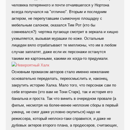
человека потерянного и почти отчаявшегося у Нортона
всегда получался на "отлично". Вторым и последним
актером, не перепутавшим съемочную площадку с
мебельным салоном, оказался Тим Рот (кто бы
сомневался?): чертяка пугающе смотрит в зеркала и хищно
ухмыляется, вызывая мурашки по коже. Остальные
лицедеи вяло отрабатывают те миллионы, что им в любом
случае заплатят, даже если их персонажи останутся
такими же картонными, какими их когда-то придумали.
Основным промахом авторов стало именно нежелание
основательно переделать, переосмыслить и, наконец,
закрутить историю Халка. Мало того, что персонаж сам по
себе вторичен (это вам не Тони Старк), так и история его
банальна и проста. Так что винить в очередном провале (а
фильм, несмотря на более-менее неплохие сборы в первый
уикенд, не смог даже условно окупиться) надо не
режиссера, который неплохо-таки справился, и даже не
дубовых актеров второго плана, а продюсеров, считающих,