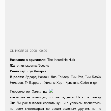
ON ИЮЛЯ 31, 2008 - 00:00
Название в оригинале:
The Incredible Hulk
Жанр:
кинокомикс/боевик
Режиссер:
Луи Летерье
В ролях:
Эдвард Нортон, Лив Тайлер, Тим Рот, Тим Блэйк
Нельсон, Ти Баррелл, Уильям Херт, Кристина Сабот и др.
Переселение Халка на
киноэкран — очевидно, плохая задумка. Пять лет назад
Энг Ли уже пытался сорвать куш и с успехом пронестись
по всем кинотеатрам со своим зеленым другом, но не