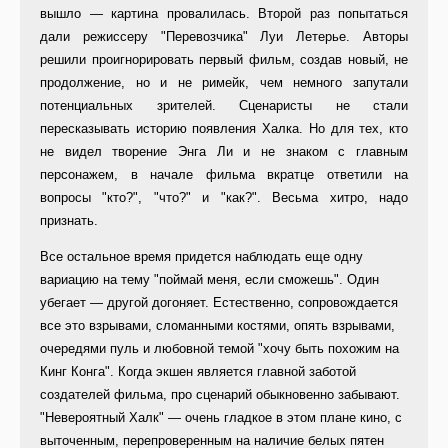
вышло — картина провалилась. Второй раз попытаться
дали режиссеру "Перевозчика" Луи Летерье. Авторы
решили проигнорировать первый фильм, создав новый, не
продолжение, но и не римейк, чем немного запутали
потенциальных зрителей. Сценаристы не стали
пересказывать историю появления Халка. Но для тех, кто
не видел творение Энга Ли и не знаком с главным
персонажем, в начале фильма вкратце ответили на
вопросы "кто?", "что?" и "как?". Весьма хитро, надо
признать.
Все остальное время придется наблюдать еще одну
вариацию на тему "поймай меня, если сможешь". Один
убегает — другой догоняет. Естественно, сопровождается
все это взрывами, сломанными костями, опять взрывами,
очередями пуль и любовной темой "хочу быть похожим на
Кинг Конга". Когда экшен является главной заботой
создателей фильма, про сценарий обыкновенно забывают.
"Невероятный Халк" — очень гладкое в этом плане кино, с
выточенным, перепроверенным на наличие белых пятен