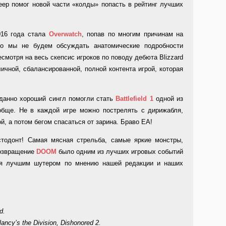
еер помог новой части «колды» попасть в рейтинг лучших
016 года стала
Overwatch
, попав по многим причинам на
Но мы не будем обсуждать анатомические подробности
смотря на весь скепсис игроков по поводу дебюта Blizzard
чной, сбалансированной, полной контента игрой, которая
данно хороший сингл помогли стать
Battlefield 1
одной из
обще. Не в каждой игре можно пострелять с дирижабля,
й, а потом бегом спасаться от зарина. Браво EA!
стодонт! Самая мясная стрельба, самые яркие монстры,
возвращение
DOOM
было одним из лучших игровых событий
тся лучшим шутером по мнению нашей редакции и наших
d.
cy’s the Division, Dishonored 2.