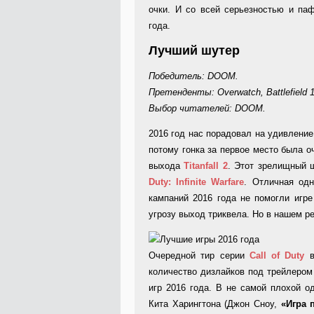
очки. И со всей серьезностью и па
года.
Лучший шутер
Победитель: DOOM.
Претенденты: Overwatch, Battlefield 1, T
Выбор читателей: DOOM.
2016 год нас порадовал на удивлени
потому гонка за первое место была о
выхода
Titanfall 2
. Этот зрелищный 
Duty: Infinite Warfare
. Отличная од
кампаний 2016 года не помогли игре
угрозу выход триквела. Но в нашем р
Очередной тир серии
Call of Duty
в
количество дизлайков под трейлером
игр 2016 года. В не самой плохой о
Кита Харингтона (Джон Сноу,
«Игра 