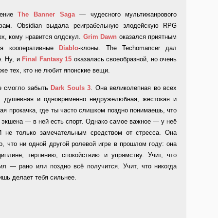
жение
The Banner Saga
— чудесного мультижанрового
фам. Obsidian выдала реиграбельную злодейскую RPG
х, кому нравится олдскул.
Grim Dawn
оказался приятным
ся кооперативные
Diablo
-клоны. The Techomancer дал
. Ну, и
Final Fantasy 15
оказалась своеобразной, но очень
же тех, кто не любит японские вещи.
е смогло забыть
Dark Souls 3
. Она великолепная во всех
, душевная и одновременно недружелюбная, жестокая и
ая прокачка, где ты часто слишком поздно понимаешь, что
т экшена — в ней есть спорт. Однако самое важное — у неё
И не только замечательным средством от стресса. Она
, что ни одной другой ролевой игре в прошлом году: она
циплине, терпению, спокойствию и упрямству. Учит, что
ил — рано или поздно всё получится. Учит, что никогда
ишь делает тебя сильнее.