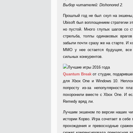
Выбор читателей: Dishonored 2.
Прошлый год не был скуп на экшены
Ubisoft был воплощением стратегии эт
но пустой. Много глупых шагов со ст
стрельба, толпы одинаковых врагов
забыли почти сразу же на старте. И х
MMO у нее остается будущее, все
сильных конкурентов.
Quantum Break
от студии, подаривше
для Xbox One и Windows 10. Неплох
попросту из-за непопулярности пл
похоронили вместе с Xbox One. И ес
Remedy вряд ли.
Лучшим экшеном по версии наших чи
истории Корво. Игра сочетает в себе
прохождения и превосходные сражен
сюжет компенсировала прекрасная а