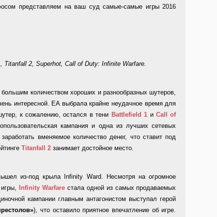
фосом представляем на ваш суд самые-самые игры 2016
itanfall 2, Superhot, Call of Duty: Infinite Warfare.
е большим количеством хороших и разнообразных шутеров,
чень интересной. EA выбрала крайне неудачное время для
шутер, к сожалению, остался в тени
Battlefield 1
и
Call of
нопользовательская кампания и одна из лучших сетевых
 заработать вменяемое количество денег, что ставит под
ейтинге
Titanfall 2
занимает достойное место.
ышел из-под крыла Infinity Ward. Несмотря на огромное
 игры,
Infinity Warfare
стала одной из самых продаваемых
диночной кампании главным антагонистом выступал герой
престолов»
), что оставило приятное впечатление об игре.