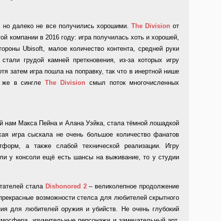
, но далеко не все получились хорошими.
The Division
от
ой компании в 2016 году: игра получилась хоть и хорошей,
ороны Ubisoft, малое количество контента, средней руки
 стали грудой камней преткновения, из-за которых игру
отя затем игра пошла на поправку, так что в инертной нише
 же в сингле
The Division
смыл поток многочисленных
й нам Макса Пейна и Алана Уэйка, стала тёмной лошадкой
ая игра сыскала не очень большое количество фанатов
атформ, а также слабой технической реализации. Игру
ли у консоли ещё есть шансы на выживание, то у студии
тателей стала
Dishonored 2
– великолепное продолжение
 прекрасные возможности стелса для любителей скрытного
ия для любителей оружия и убийств. Не очень глубокий
тмосфера, изумительные персонажи и замечательный арт.