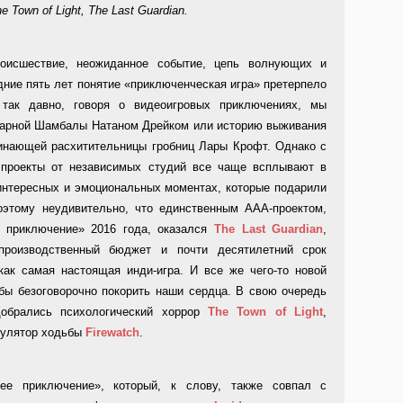
 Town of Light, The Last Guardian.
исшествие, неожиданное событие, цепь волнующих и
ние пять лет понятие «приключенческая игра» претерпело
так давно, говоря о видеоигровых приключениях, мы
ндарной Шамбалы Натаном Дрейком или историю выживания
чинающей расхитительницы гробниц Лары Крофт. Однако с
проекты от независимых студий все чаще всплывают в
 интересных и эмоциональных моментах, которые подарили
этому неудивительно, что единственным ААА-проектом,
 приключение» 2016 года, оказался
The Last Guardian
,
производственный бюджет и почти десятилетний срок
 как самая настоящая инди-игра. И все же чего-то новой
бы безоговорочно покорить наши сердца. В свою очередь
добрались психологический хоррор
The Town of Light
,
улятор ходьбы
Firewatch
.
е приключение», который, к слову, также совпал с