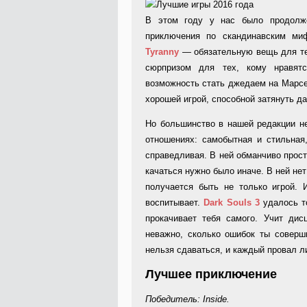
В этом году у нас было продол
приключения по скандинавским ми
Tyranny
— обязательную вещь для те
сюрпризом для тех, кому нравят
возможность стать джедаем на Марсе
хорошей игрой, способной затянуть да
Но большинство в нашей редакции н
отношениях: самобытная и стильная
справедливая. В ней обманчиво прост
качаться нужно было иначе. В ней не
получается быть не только игрой. 
воспитывает.
Dark Souls 3
удалось то
прокачивает тебя самого. Учит дис
неважно, сколько ошибок ты соверш
нельзя сдаваться, и каждый провал л
Лучшее приключение
Победитель: Inside.