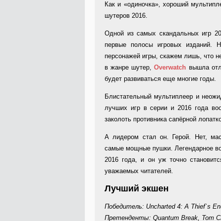
Как и «одиночка», хороший мультипл
шутеров 2016.
Одной из самых скандальных игр 2
первые полосы игровых изданий. 
персонажей игры, скажем лишь, что не
в жанре шутер,
Overwatch
вышла отли
будет развиваться еще многие годы.
Блистательный мультиплеер и неожи
лучших игр в серии и 2016 года во
заколоть противника сапёрной лопатко
А лидером стал он. Герой. Нет, ма
самые мощные пушки. Легендарное 
2016 года, и он уж точно станови
уважаемых читателей.
Лучший экшен
Победитель: Uncharted 4: A Thief`s En
Претенденты: Quantum Break, Tom Clan