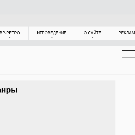
ВР-РЕТРО
ИГРОВЕДЕНИЕ
О САЙТЕ
РЕКЛАМ
ФОР
ПОИС
Жанры