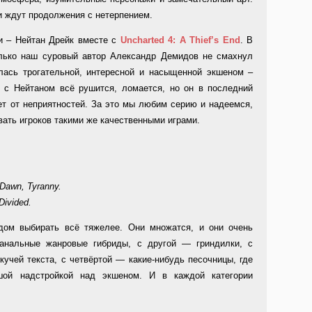
и ждут продолжения с нетерпением.
и – Нейтан Дрейк вместе с
Uncharted 4: A Thief’s End
. В
олько наш суровый автор Александр Демидов не смахнул
лась трогательной, интересной и насыщенной экшеном –
 с Нейтаном всё рушится, ломается, но он в последний
ет от неприятностей. За это мы любим серию и надеемся,
вать игроков такими же качественными играми.
Dawn, Tyranny.
ivided.
ом выбирать всё тяжелее. Они множатся, и они очень
банальные жанровые гибриды, с другой — гриндилки, с
учей текста, с четвёртой — какие-нибудь песочницы, где
ой надстройкой над экшеном. И в каждой категории