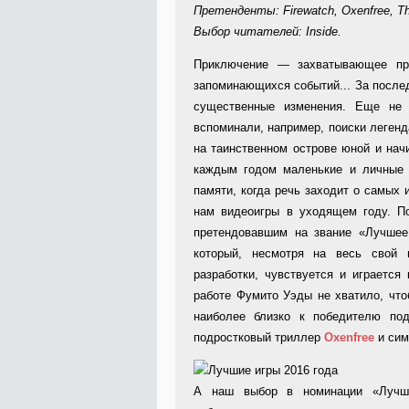
Претенденты: Firewatch, Oxenfree, The
Выбор читателей: Inside.
Приключение — захватывающее про
запоминающихся событий... За послед
существенные изменения. Еще не 
вспоминали, например, поиски леге
на таинственном острове юной и на
каждым годом маленькие и личные 
памяти, когда речь заходит о самых
нам видеоигры в уходящем году. По
претендовавшим на звание «Лучшее
который, несмотря на весь свой 
разработки, чувствуется и играется
работе Фумито Уэды не хватило, что
наиболее близко к победителю по
подростковый триллер
Oxenfree
и сим
А наш выбор в номинации «Лучше