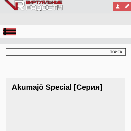
Jump to Navigation
ФОРМА ПОИСКА
ПОИСК
Akumajō Special [Серия]