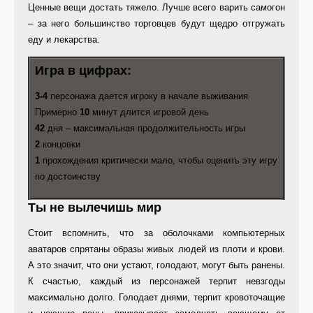
Ценные вещи достать тяжело. Лучше всего варить самогон
– за него большинство торговцев будут щедро отгружать
еду и лекарства.
Игра в цифрах:
3-4
персонажа дается игроку в начале выживания
Примерно
10
минут длится игровой день
42
дня – максимальная продолжительность игры
2
концовки
1
прохождения критически мало, чтобы оценить эту игру
по достоинству
Ты не вылечишь мир
Стоит вспомнить, что за оболочками компьютерных
аватаров спрятаны образы живых людей из плоти и крови.
А это значит, что они устают, голодают, могут быть ранены.
К счастью, каждый из персонажей терпит невзгоды
максимально долго. Голодает днями, терпит кровоточащие