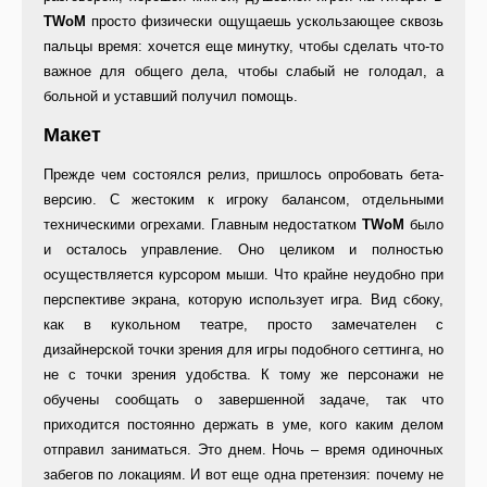
TWoM
просто физически ощущаешь ускользающее сквозь
пальцы время: хочется еще минутку, чтобы сделать что-то
важное для общего дела, чтобы слабый не голодал, а
больной и уставший получил помощь.
Макет
Прежде чем состоялся релиз, пришлось опробовать бета-
версию. С жестоким к игроку балансом, отдельными
техническими огрехами. Главным недостатком
TWoM
было
и осталось управление. Оно целиком и полностью
осуществляется курсором мыши. Что крайне неудобно при
перспективе экрана, которую использует игра. Вид сбоку,
как в кукольном театре, просто замечателен с
дизайнерской точки зрения для игры подобного сеттинга, но
не с точки зрения удобства. К тому же персонажи не
обучены сообщать о завершенной задаче, так что
приходится постоянно держать в уме, кого каким делом
отправил заниматься. Это днем. Ночь – время одиночных
забегов по локациям. И вот еще одна претензия: почему не