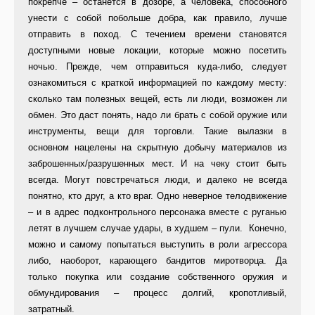
покрепче – останется в дозоре, а человека, способного
унести с собой побольше добра, как правило, лучше
отправить в поход. С течением времени становятся
доступными новые локации, которые можно посетить
ночью. Прежде, чем отправиться куда-либо, следует
ознакомиться с краткой информацией по каждому месту:
сколько там полезных вещей, есть ли люди, возможен ли
обмен. Это даст понять, надо ли брать с собой оружие или
инструменты, вещи для торговли. Такие вылазки в
основном нацелены на скрытную добычу материалов из
заброшенных/разрушенных мест. И на чеку стоит быть
всегда. Могут повстречаться люди, и далеко не всегда
понятно, кто друг, а кто враг. Одно неверное телодвижение
– и в адрес подконтрольного персонажа вместе с руганью
летят в лучшем случае удары, в худшем – пули. Конечно,
можно и самому попытаться выступить в роли агрессора
либо, наоборот, карающего бандитов миротворца. Да
только покупка или создание собственного оружия и
обмундирования – процесс долгий, кропотливый,
затратный.