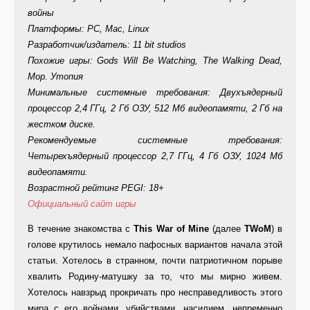
войны
Платформы: PC, Mac, Linux
Разработчик/издатель: 11 bit studios
Похожие игры: Gods Will Be Watching, The Walking Dead,
Мор. Утопия
Минимальные системные требования: Двухъядерный
процессор 2,4 ГГц, 2 Гб ОЗУ, 512 Мб видеопамяти, 2 Гб на
жестком диске.
Рекомендуемые системные требования:
Четырехъядерный процессор 2,7 ГГц, 4 Гб ОЗУ, 1024 Мб
видеопамяти.
Возрастной рейтинг PEGI: 18+
Официальный сайт игры
В течение знакомства с
This War of Mine
(далее
TWoM
) в
голове крутилось немало пафосных вариантов начала этой
статьи. Хотелось в странном, почти патриотичном порыве
хвалить Родину-матушку за то, что мы мирно живем.
Хотелось навзрыд прокричать про несправедливость этого
мира с его войнами, убийствами, насилием, непременно