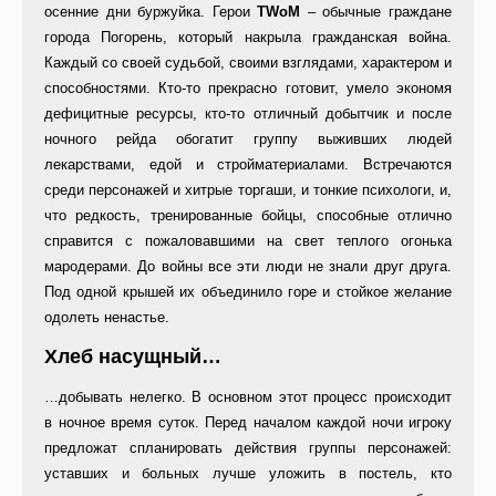
осенние дни буржуйка. Герои
TWoM
– обычные граждане
города Погорень, который накрыла гражданская война.
Каждый со своей судьбой, своими взглядами, характером и
способностями. Кто-то прекрасно готовит, умело экономя
дефицитные ресурсы, кто-то отличный добытчик и после
ночного рейда обогатит группу выживших людей
лекарствами, едой и стройматериалами. Встречаются
среди персонажей и хитрые торгаши, и тонкие психологи, и,
что редкость, тренированные бойцы, способные отлично
справится с пожаловавшими на свет теплого огонька
мародерами. До войны все эти люди не знали друг друга.
Под одной крышей их объединило горе и стойкое желание
одолеть ненастье.
Хлеб насущный…
…добывать нелегко. В основном этот процесс происходит
в ночное время суток. Перед началом каждой ночи игроку
предложат спланировать действия группы персонажей:
уставших и больных лучше уложить в постель, кто