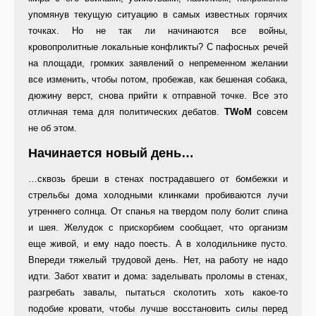
упомянув текущую ситуацию в самых известных горячих
точках. Но не так ли начинаются все войны,
кровопролитные локальные конфликты? С пафосных речей
на площади, громких заявлений о непременном желании
все изменить, чтобы потом, пробежав, как бешеная собака,
дюжину верст, снова прийти к отправной точке. Все это
отличная тема для политических дебатов.
TWoM
совсем
не об этом.
Начинается новый день…
…сквозь бреши в стенах пострадавшего от бомбежки и
стрельбы дома холодными клинками пробиваются лучи
утреннего солнца. От спанья на твердом полу болит спина
и шея. Желудок с прискорбием сообщает, что организм
еще живой, и ему надо поесть. А в холодильнике пусто.
Впереди тяжелый трудовой день. Нет, на работу не надо
идти. Забот хватит и дома: заделывать проломы в стенах,
разгребать завалы, пытаться сколотить хоть какое-то
подобие кровати, чтобы лучше восстановить силы перед