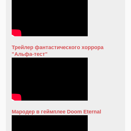
Трейлер фантастического хоррора
"Альфа-тест"
Мародер в геймплее Doom Eternal