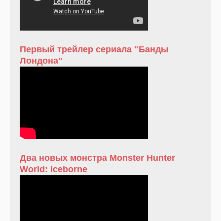
Первый трейлер сериала "Банды
Лондона"
Два новых монстра Monster Hunter
World: Iceborne