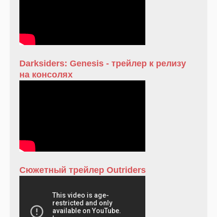
Darksiders: Genesis - трейлер к релизу
на консолях
Сюжетный трейлер Outriders