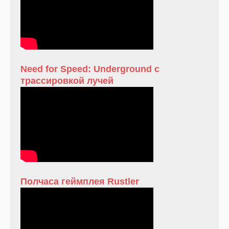
Need for Speed: Underground с
трассировкой лучей
Полчаса геймплея Rustler