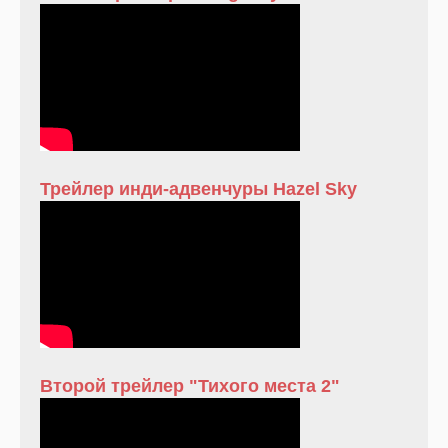
Трейлер инди-адвенчуры Hazel Sky
Второй трейлер "Тихого места 2"