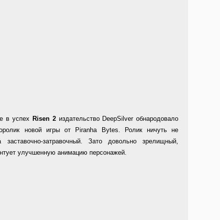
ее в успех
Risen 2
издательство DeepSilver обнародовало
оролик новой игры от Piranha Bytes. Ролик ничуть не
а заставочно-затравочный. Зато довольно зрелищный,
ентует улучшенную анимацию персонажей.