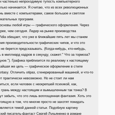
и частенько непроходимую тупость компьютерного
олько начинается. Я считаю, что из всех революционных
нь вместе с компьютерами, самое большое и светлое
екательных программ.
 основы любой игры — графического оформления. Через
трее, чем сегодня. Лидер на рынке производства
idia обещает, что уже в ближайшие пять лет мы станем
ия производительности графических чипов, и что это
не берется предсказывать. (Когда-нибудь, кто-нибудь,
 в миллиард кадров в секунду, скажет:" Что за тормоза?
щное."). Графика приблизится по реализму к настоящему
ижайшая же цель — графическое оформление в стиле
antasy. Отличить образ, сгенерированный машиной, и что-то
т практически невозможно. Но не стоит ли нам
иться, если человек с неокрепшей психикой, как,
де грань между настоящим и вымышленным так тонка? В
ут забыть, что это лишь воплощенная фантазия. Хоть это
тоящую в том, что многие просто не захотят покидать
является темой данной статьи. Подобную картину
ский писатель-фантаст Сергей Лукьяненко в романе