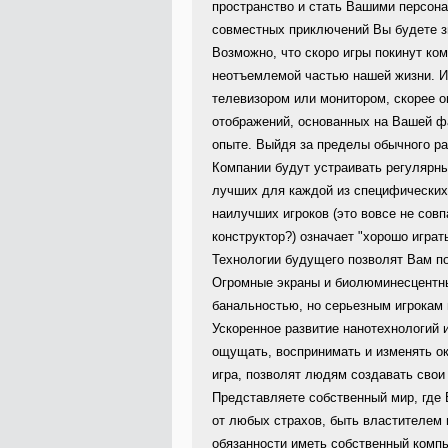
пространство и стать Вашими персо
совместных приключений Вы будете зн
Возможно, что скоро игры покинут ком
неотъемлемой частью нашей жизни. Иг
телевизором или монитором, скорее о
отображений, основанных на Вашей ф
опыте. Выйдя за пределы обычного ра
Компании будут устраивать регулярны
лучших для каждой из специфических 
наилучших игроков (это вовсе не совп
конструктор?) означает "хорошо играть
Технологии будущего позволят Вам по
Огромные экраны и биолюминесцентн
банальностью, но серьезным игрокам 
Ускоренное развитие нанотехнологий 
ощущать, воспринимать и изменять ок
игра, позволят людям создавать свои
Представляете собственный мир, где
от любых страхов, быть властителем
обязанности иметь собственный комп