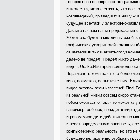
теперешнее несовершенство графики 
интеллекта, можно сказать, что все т
нововведений, пришедших в нашу жиз
будущее все-таки у электронно-развл
Давайте начнем наши предсказания с
20 лет она будет в миллионы раз быс
графических ускорителей компания nV
свидетелями тысячекратного увеличен
далеко не предел. Предел никто даже 
видя в Quake3456 производительность
Пора менять комп на что-то более мо
кино, возможно, сольется с ним. Бл
видео-вставок всем известной Final F
из реальной жизни совсем скоро стане
побеспокоиться о том, что может случ
например, ребенок, попадет в мир, г
игровом мире дети действительно мог
и несет определенную опасность, сос
компьютерную реальность, но это не 
будущего великолепно отобразил рус