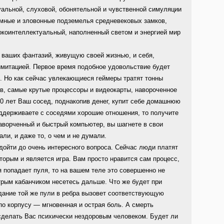
альной, слуховой, обонятельной и чувственной симуляции
емные и зловонные подземелья средневековых замков,
окоинтеллектуальный, наполненный светом и энергией мир
 ваших фантазий, живущую своей жизнью, и себя,
имитацией. Первое время подобное удовольствие будет
.. Но как сейчас увлекающиеся геймеры тратят тонны
в, самые крутые процессоры и видеокарты, навороченное
20 лет Ваш сосед, поднакопив денег, купит себе домашнюю
ддерживаете с соседями хорошие отношения, то получите
аворченный и быстрый компьютер, вы шагнете в свои
али, и даже то, о чем и не думали.
дойти до очень интересного вопроса. Сейчас люди платят
торым и является игра. Вам просто нравится сам процесс,
я попадает пуля, то на вашем теле это совершенно не
стрым кабанчиком несетесь дальше. Что же будет при
дание той же пули в ребра вызовет соответствующую
о корпусу — мгновенная и острая боль. А смерть
сделать Вас психически нездоровым человеком. Будет ли