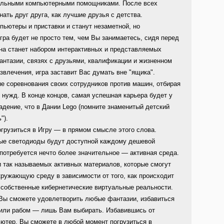
нальными компьютерными помощниками. После всех
ать друг друга, как лучшие друзья с детства.
пьютеры и приставки и станут незаметной, но
ра будет не просто тем, чем Вы занимаетесь, сидя перед
на станет набором интерактивных и представляемых
антазии, связях с друзьями, квалификации и жизненном
звлечения, игра заставит Вас думать вне "ящика".
е соревнования своих сотрудников против машин, отбирая
нужд. В конце концов, самая успешная карьера будет у
адение, что в Дании Lego (помните знаменитый детский
").
грузиться в Игру — в прямом смысле этого слова.
ые светодиоды будут доступной каждому дешевой
потребуется нечто более значительное — активная среда.
и так называемых активных материалов, которые смогут
ружающую среду в зависимости от того, как происходит
 собственные кибернетические виртуальные реальности.
 Вы сможете удовлетворить любые фантазии, избавиться
 или рабом — лишь Вам выбирать. Избавившись от
ьютер, Вы сможете в любой момент погрузиться в