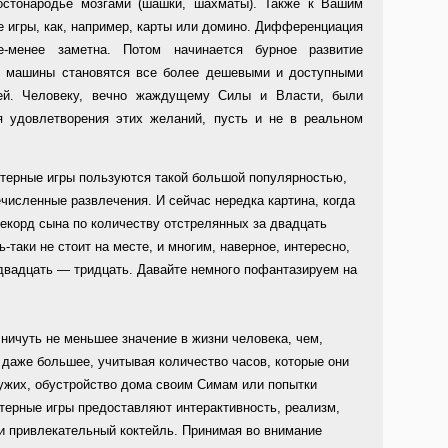
остонародье мозгами (шашки, шахматы). Также к Вашим
 игры, как, например, карты или домино. Дифференциация
-менее заметна. Потом начинается бурное развитие
" машины становятся все более дешевыми и доступными
ей. Человеку, вечно жаждущему Силы и Власти, были
 удовлетворения этих желаний, пусть и не в реальном
ютерные игры пользуются такой большой популярностью,
численные развлечения. И сейчас нередка картина, когда
рекорд сына по количеству отстрелянных за двадцать
ь-таки не стоит на месте, и многим, наверное, интересно,
 двадцать — тридцать. Давайте немного пофантазируем на
 ничуть не меньшее значение в жизни человека, чем,
 даже большее, учитывая количество часов, которые они
чужих, обустройство дома своим Симам или попытки
терные игры предоставляют интерактивность, реализм,
и привлекательный коктейль. Принимая во внимание