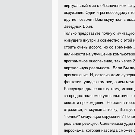
виртуальный мир с обеспечением визу
окружения. Одни игры воссоздадут т
другие позволят Вам окунуться в выс
Звездных Войн.
Только представьте полную имитацию
живущего внутри и совместно с этой 
стоить очень дорого, но со временем.
наличности на улучшение компьютеро
программное обеспечение, так через 
виртуальную реальность. Если Вы по
приглашение. И, оставив дома суперн
фантазии, увидев там все, о чем мечт
Рассуждая далее на эту тему, можно 
за предоставляемое удовольствие, ко
сюжет и прохождение. Но если в геро
отразится, и, скушав аптечку, Вы шу
"полной" симуляции окружения? Попа
реальной реакцию. Сильнейший удар п
персонажа, которая навсегда сможет 