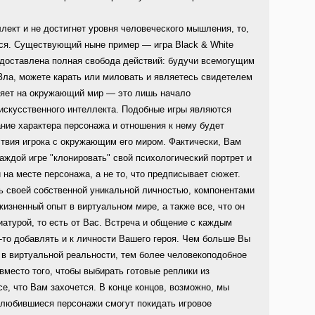
лект и не достигнет уровня человеческого мышления, то,
тся. Существующий ныне пример — игра Black & White
редоставлена полная свобода действий: будучи всемогущим
Зла, можете карать или миловать и являетесь свидетелем
ияет на окружающий мир — это лишь начало
искусственного интеллекта. Подобные игры являются
ние характера персонажа и отношения к нему будет
вия игрока с окружающим его миром. Фактически, Вам
аждой игре "клонировать" свой психологический портрет и
 на месте персонажа, а не то, что предписывает сюжет.
ь своей собственной уникальной личностью, компонентами
 жизненный опыт в виртуальном мире, а также все, что он
иатурой, то есть от Вас. Встреча и общение с каждым
то добавлять и к личности Вашего героя. Чем больше Вы
в виртуальной реальности, тем более человекоподобное
вместо того, чтобы выбирать готовые реплики из
е, что Вам захочется. В конце концов, возможно, мы
олюбившиеся персонажи смогут покидать игровое