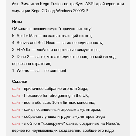
бит. Эмулятор Kega Fusion не требует ASPI драйверов для
эмуляции Sega CD под Windows 2000/XP.
Игры
Объявляю независимую "горячую пятерку":
5. Spider-Man — за захватывающий сюжет;
4. Beavis and Butt-Head — за их неординарность;
3. FIFA 9x — люблю я спортивные симуляторы;
2. Dune 2 — за то, что это единственная, на мой взгляд,
серьезная стратегия;
1. Worms — за... no comment
Ссылки
сайт
- приличное собрание игр для Sega;
сайт
- I resource for retro gaming in the UK;
сайт
- все и обо всех 16-ти битных консолях;
сайт
- сайт, посвященный игровым эмуляторам;
сайт
- собрание лучших игр для эмуляторов Sega
сайт
- люблю я "криворукие" сайты, созданные на Narod'е,
вернее их неунывающих создателей, вообще это надо