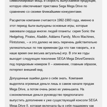
символизировал мощь и скорость выпускаемой продукции,
которую обеспечивает приставка Sega Mega Drive по
сравнению со своими ближайшими конкурентами.
Расцветом компании считаются 1992-1993 года, именно в
этот период были выпущены основные игры, которые
завоевали сердца многих людей планеты: серия Sonic the
Hedgehog, Pirates, Aladdin, Addams Family, Micro Machines,
Flintstones, – и это далеко не весь перечень действительно
увлекательных по тем временам (да что там говорить, и в
наше время они весьма актуальны) игр. В эти же годы
выходит следующее поколение SEGA Mega Drive/Genesis
под порядковым номером II – изменение, главным образом,
потерпел внешний вид.
Допущенные ошибки дали о себе знать. Компания
выделяла огромные деньги лишь в самом начале продаж
Mega Drive, а потом очень резко их уменьшила. На
сэкономленные деньги руководство предполагало
выпустить дополнение к уже существующей консоли SEGA
Mega Drive II, которая включала бы в себя поддержку как