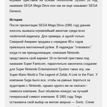
игровых приставок на основе технологии System 16 под
название SEGA Mega Drive или как ее еще называют SEGA
Genesis.
История
После презентации SEGA Mega Drive (1991 год) данная
консоль вызвала огромнейший ажиотаж среди всех
любителей видеоигр. Для примера, в одной только
Северной Америке продажа к середине 90-х годов
превзошла миллионный рубеж. В надеждах "отвоевать"
когда-то им принадлежащее, компания Nintendo
представила свой вариант 16-ти битной приставки под
название Super Famicom, параллельно закончила создание
для Super Nintendo Entertainment System таких игр, как
Super Mario World и The Legend of Zelda: A Link to the Past. У
компании Sega было все, чтобы на равных бороться за
аудиторию с Nintendo, однако одного им не хватало -
символа компании. Был объявлен конкурс на лучший
генеральный символ компании. В 1991 году Sega
остановила свой выбор на милом зверьке — Sonic. Соник