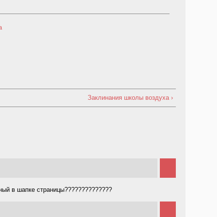
а
Заклинания школы воздуха ›
нный в шапке страницы??????????????