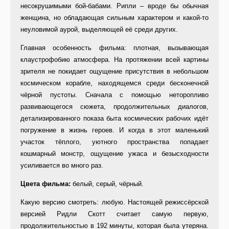
несокрушимыми бой-бабами. Рипли – вроде бы обычная
женщина, но обладающая сильным характером и какой-то
неуловимой аурой, выделяющей её среди других.
Главная особенность фильма: плотная, вызывающая
клаустрофобию атмосфера. На протяжении всей картины
зрителя не покидает ощущение присутствия в небольшом
космическом корабле, находящемся среди бесконечной
чёрной пустоты. Сначала с помощью неторопливо
развивающегося сюжета, продолжительных диалогов,
детализированного показа быта космических рабочих идёт
погружение в жизнь героев. И когда в этот маленький
участок тёплого, уютного пространства попадает
кошмарный монстр, ощущение ужаса и безысходности
усиливается во много раз.
Цвета фильма:
белый, серый, чёрный.
Какую версию смотреть: любую. Настоящей режиссёрской
версией Ридли Скотт считает самую первую,
продолжительностью в 192 минуты, которая была утеряна.