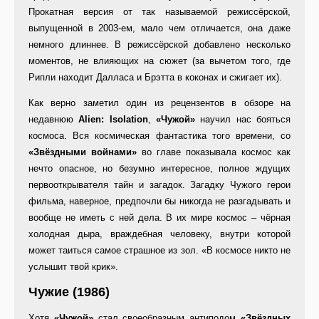
Прокатная версия от так называемой режиссёрской,
выпущенной в 2003-ем, мало чем отличается, она даже
немного длиннее. В режиссёрской добавлено несколько
моментов, не влияющих на сюжет (за вычетом того, где
Рипли находит Далласа и Брэтта в коконах и сжигает их).
Как верно заметил один из рецензентов в обзоре на
недавнюю
Alien: Isolation
,
«Чужой»
научил нас бояться
космоса. Вся космическая фантастика того времени, со
«Звёздными войнами»
во главе показывала космос как
нечто опасное, но безумно интересное, полное ждущих
первооткрывателя тайн и загадок. Загадку Чужого герои
фильма, наверное, предпочли бы никогда не разгадывать и
вообще не иметь с ней дела. В их мире космос – чёрная
холодная дыра, враждебная человеку, внутри которой
может таиться самое страшное из зол. «В космосе никто не
услышит твой крик».
Чужие (1986)
Хотя
«Чужой»
стал своеобразным антиподом
«Звёздных