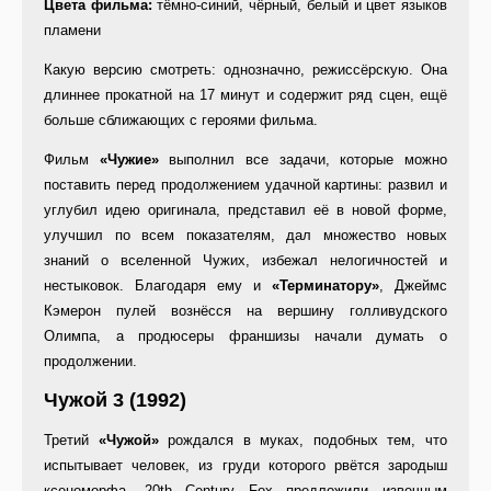
Цвета фильма:
тёмно-синий, чёрный, белый и цвет языков
пламени
Какую версию смотреть: однозначно, режиссёрскую. Она
длиннее прокатной на 17 минут и содержит ряд сцен, ещё
больше сближающих с героями фильма.
Фильм
«Чужие»
выполнил все задачи, которые можно
поставить перед продолжением удачной картины: развил и
углубил идею оригинала, представил её в новой форме,
улучшил по всем показателям, дал множество новых
знаний о вселенной Чужих, избежал нелогичностей и
нестыковок. Благодаря ему и
«Терминатору»
, Джеймс
Кэмерон пулей вознёсся на вершину голливудского
Олимпа, а продюсеры франшизы начали думать о
продолжении.
Чужой 3 (1992)
Третий
«Чужой»
рождался в муках, подобных тем, что
испытывает человек, из груди которого рвётся зародыш
ксеноморфа. 20th Century Fox предложили извечным