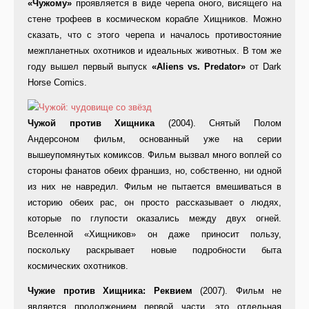
«Чужому»
проявляется в виде черепа оного, висящего на
стене трофеев в космическом корабле Хищников. Можно
сказать, что с этого черепа и началось противостояние
межпланетных охотников и идеальных животных. В том же
году вышел первый выпуск
«Aliens vs. Predator»
от Dark
Horse Comics.
Чужой против Хищника
(2004). Снятый Полом
Андерсоном фильм, основанный уже на серии
вышеупомянутых комиксов. Фильм вызвал много воплей со
стороны фанатов обеих франшиз, но, собственно, ни одной
из них не навредил. Фильм не пытается вмешиваться в
историю обеих рас, он просто рассказывает о людях,
которые по глупости оказались между двух огней.
Вселенной «Хищников» он даже приносит пользу,
поскольку раскрывает новые подробности быта
космических охотников.
Чужие против Хищника: Реквием
(2007). Фильм не
является продолжением первой части, это отдельная