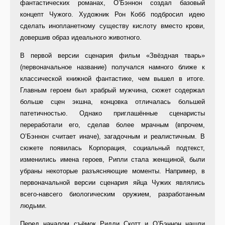
фантастических романах, О’Бэннон создал базовый
концепт Чужого. Художник Рон Кобб подбросил идею
сделать инопланетному существу кислоту вместо крови,
довершив образ идеального животного.
В первой версии сценария фильм «Звёздная тварь»
(первоначальное название) получался намного ближе к
классической книжной фантастике, чем вышел в итоге.
Главным героем был храбрый мужчина, сюжет содержал
больше сцен экшна, концовка отличалась большей
патетичностью. Однако приглашённые сценаристы
переработали его, сделав более мрачным (впрочем,
О’Бэннон считает иначе), загадочным и реалистичным. В
сюжете появилась Корпорация, социальный подтекст,
изменились имена героев, Рипли стала женщиной, были
убраны некоторые разъясняющие моменты. Например, в
первоначальной версии сценария яйца Чужих являлись
всего-навсего биологическим оружием, разработанным
людьми.
Перед началом съёмок Ридли Скотт и О’Бэннон нашли