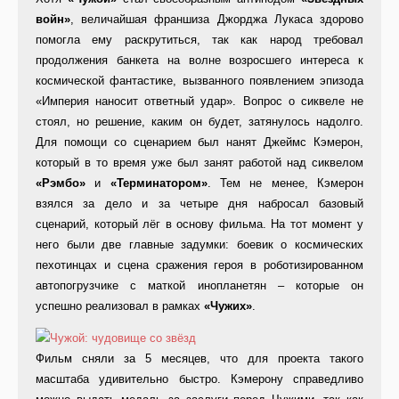
войн»
, величайшая франшиза Джорджа Лукаса здорово
помогла ему раскрутиться, так как народ требовал
продолжения банкета на волне возросшего интереса к
космической фантастике, вызванного появлением эпизода
«Империя наносит ответный удар». Вопрос о сиквеле не
стоял, но решение, каким он будет, затянулось надолго.
Для помощи со сценарием был нанят Джеймс Кэмерон,
который в то время уже был занят работой над сиквелом
«Рэмбо»
и
«Терминатором»
. Тем не менее, Кэмерон
взялся за дело и за четыре дня набросал базовый
сценарий, который лёг в основу фильма. На тот момент у
него были две главные задумки: боевик о космических
пехотинцах и сцена сражения героя в роботизированном
автопогрузчике с маткой инопланетян – которые он
успешно реализовал в рамках
«Чужих»
.
Фильм сняли за 5 месяцев, что для проекта такого
масштаба удивительно быстро. Кэмерону справедливо