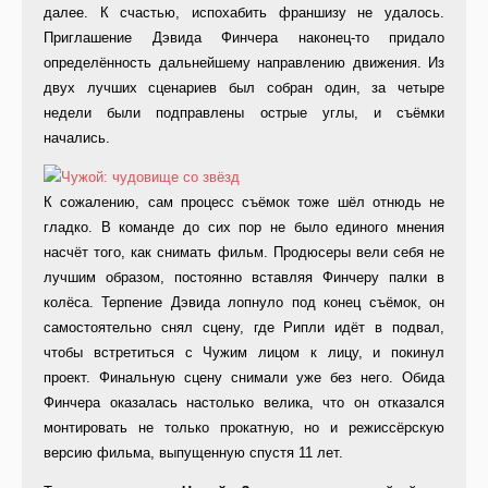
далее. К счастью, испохабить франшизу не удалось.
Приглашение Дэвида Финчера наконец-то придало
определённость дальнейшему направлению движения. Из
двух лучших сценариев был собран один, за четыре
недели были подправлены острые углы, и съёмки
начались.
К сожалению, сам процесс съёмок тоже шёл отнюдь не
гладко. В команде до сих пор не было единого мнения
насчёт того, как снимать фильм. Продюсеры вели себя не
лучшим образом, постоянно вставляя Финчеру палки в
колёса. Терпение Дэвида лопнуло под конец съёмок, он
самостоятельно снял сцену, где Рипли идёт в подвал,
чтобы встретиться с Чужим лицом к лицу, и покинул
проект. Финальную сцену снимали уже без него. Обида
Финчера оказалась настолько велика, что он отказался
монтировать не только прокатную, но и режиссёрскую
версию фильма, выпущенную спустя 11 лет.