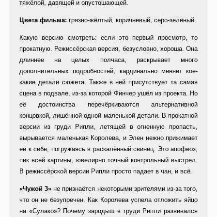
тяжёлой, давящей и опустошающей.
Цвета фильма:
грязно-жёлтый, коричневый, серо-зелёный.
Какую версию смотреть: если это первый просмотр, то
прокатную. Режиссёрская версия, безусловно, хороша. Она
длиннее на целых полчаса, раскрывает много
дополнительных подробностей, кардинально меняет кое-
какие детали сюжета. Также в ней присутствует та самая
сцена в подвале, из-за которой Финчер ушёл из проекта. Но
её достоинства перечёркиваются альтернативной
концовкой, лишённой одной маленькой детали. В прокатной
версии из груди Рипли, летящей в огненную пропасть,
вырывается маленькая Королева, и Элен нежно прижимает
её к себе, погружаясь в раскалённый свинец. Это апофеоз,
пик всей картины, ювелирно точный контрольный выстрел.
В режиссёрской версии Рипли просто падает в чан, и всё.
«Чужой 3»
не признаётся некоторыми зрителями из-за того,
что он не безупречен. Как Королева успела отложить яйцо
на «Сулако»? Почему зародыш в груди Рипли развивался