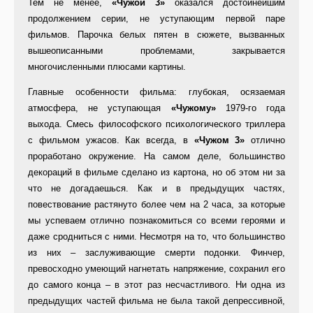
Тем не менее,
«Чужой 3»
оказался достойнейшим
продолжением серии, не уступающим первой паре
фильмов. Парочка белых пятен в сюжете, вызванных
вышеописанными проблемами, закрывается
многочисленными плюсами картины.
Главные особенности фильма: глубокая, осязаемая
атмосфера, не уступающая
«Чужому»
1979-го года
выхода. Смесь философского психологического триллера
с фильмом ужасов. Как всегда, в
«Чужом 3»
отлично
проработано окружение. На самом деле, большинство
декораций в фильме сделано из картона, но об этом ни за
что не догадаешься. Как и в предыдущих частях,
повествование растянуто более чем на 2 часа, за которые
мы успеваем отлично познакомиться со всеми героями и
даже сродниться с ними. Несмотря на то, что большинство
из них – заслуживающие смерти подонки. Финчер,
превосходно умеющий нагнетать напряжение, сохранил его
до самого конца – в этот раз несчастливого. Ни одна из
предыдущих частей фильма не была такой депрессивной,