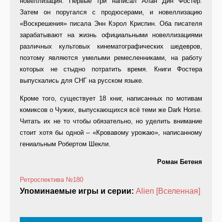
новеллизация. Первые три написал Алан Дин Фостер.
Затем он поругался с продюсерами, и новеллизацию
«Воскрешения» писала Энн Кэрол Криспин. Оба писателя
зарабатывают на жизнь официальными новеллизациями
различных культовых кинематографических шедевров,
поэтому являются умелыми ремесленниками, на работу
которых не стыдно потратить время. Книги Фостера
выпускались для СНГ на русском языке.
Кроме того, существует 18 книг, написанных по мотивам
комиксов о Чужих, выпускающихся всё теми же Dark Horse.
Читать их не то чтобы обязательно, но уделить внимание
стоит хотя бы одной – «Кровавому урожаю», написанному
гениальным Робертом Шекли.
Роман Бетеня
Ретроспектива
№180
Упоминаемые игры и серии:
Alien [Вселенная]