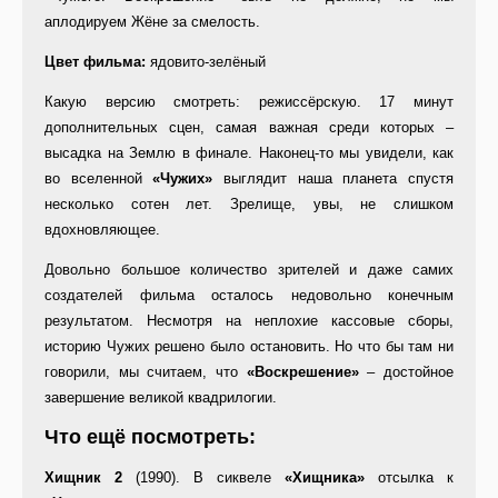
аплодируем Жёне за смелость.
Цвет фильма:
ядовито-зелёный
Какую версию смотреть: режиссёрскую. 17 минут
дополнительных сцен, самая важная среди которых –
высадка на Землю в финале. Наконец-то мы увидели, как
во вселенной
«Чужих»
выглядит наша планета спустя
несколько сотен лет. Зрелище, увы, не слишком
вдохновляющее.
Довольно большое количество зрителей и даже самих
создателей фильма осталось недовольно конечным
результатом. Несмотря на неплохие кассовые сборы,
историю Чужих решено было остановить. Но что бы там ни
говорили, мы считаем, что
«Воскрешение»
– достойное
завершение великой квадрилогии.
Что ещё посмотреть:
Хищник 2
(1990). В сиквеле
«Хищника»
отсылка к