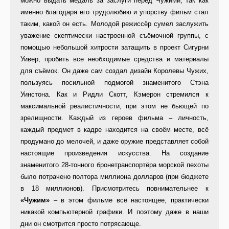
можно выдать медаль за заслуги перед Чужими, так как
именно благодаря его трудолюбию и упорству фильм стал
таким, какой он есть. Молодой режиссёр сумел заслужить
уважение скептически настроенной съёмочной группы, с
помощью небольшой хитрости затащить в проект Сигурни
Уивер, пробить все необходимые средства и материалы
для съёмок. Он даже сам создал дизайн Королевы Чужих,
пользуясь посильной подмогой знаменитого Стэна
Уинстона. Как и Ридли Скотт, Кэмерон стремился к
максимальной реалистичности, при этом не бьющей по
зрелищности. Каждый из героев фильма – личность,
каждый предмет в кадре находится на своём месте, всё
продумано до мелочей, и даже оружие представляет собой
настоящие произведения искусства. На создание
знаменитого 28-тонного бронетранспортёра морской пехоты
было потрачено полтора миллиона долларов (при бюджете
в 18 миллионов). Присмотритесь повнимательнее к
«Чужим»
– в этом фильме всё настоящее, практически
никакой компьютерной графики. И поэтому даже в наши
дни он смотрится просто потрясающе.