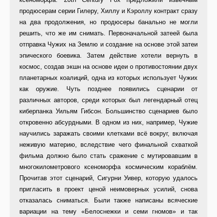
продюсерам серии Гилеру, Хиллу и Кэроллу контракт сразу
на два продолжения, но продюсеры банально не могли
решить, что же им снимать. Первоначальной затеей была
отправка Чужих на Землю и создание на основе этой затеи
эпического боевика. Затем действие хотели вернуть в
космос, создав экшн на основе идеи о противостоянии двух
планетарных коалиций, одна из которых использует Чужих
как оружие. Чуть позднее появились сценарии от
различных авторов, среди которых был легендарный отец
киберпанка Уильям Гибсон. Большинство сценариев было
откровенно абсурдными. В одном из них, например, Чужие
научились заражать своими клетками всё вокруг, включая
неживую материю, вследствие чего финальной схваткой
фильма должно было стать сражение с мутировавшим в
многокилометрового ксеноморфа космическим кораблём.
Прочитав этот сценарий, Сигурни Уивер, которую удалось
пригласить в проект ценой неимоверных усилий, снова
отказалась сниматься. Были также написаны всяческие
вариации на тему «Белоснежки и семи гномов» и так