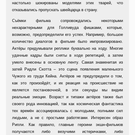
настолько шокированы моделями этих тварей, что
отказывались пропускать швейцарца в страну.
Съёмки фильма сопровождались некоторыми
нехарактерными для Голливуда фишками, которые,
возможно, предопределили его успех. Например, большое
количество диалогов в фильме было импровизировано.
Актёры придумывали реплики буквально на ходу. Многие
удачные кадры были сняты в ходе репетиций, а затем
умело внесены в основную ленту. Самая знаменитая из
затей Ридли Скотта – это сцена появления маленького
Чужого из груди Кейна. Актёров не предупредили о том,
как это произойдёт, и их реакция на происшествие не
является постановочной, в эти секунды мы видим
реальные эмоции. Возраст и типажи актёров также был
своего рода инновацией, так как космическая фантастика
тех времён ассоциировалась с молодыми, полными сил
людьми, а не с простыми работягами. Интересен образ
Рипли. Как правило, главные героини экшн-фильмов
получаются либо везучими истеричками, либо