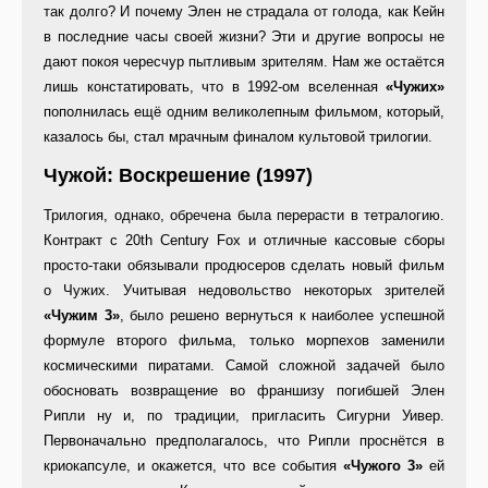
так долго? И почему Элен не страдала от голода, как Кейн
в последние часы своей жизни? Эти и другие вопросы не
дают покоя чересчур пытливым зрителям. Нам же остаётся
лишь констатировать, что в 1992-ом вселенная
«Чужих»
пополнилась ещё одним великолепным фильмом, который,
казалось бы, стал мрачным финалом культовой трилогии.
Чужой: Воскрешение (1997)
Трилогия, однако, обречена была перерасти в тетралогию.
Контракт с 20th Century Fox и отличные кассовые сборы
просто-таки обязывали продюсеров сделать новый фильм
о Чужих. Учитывая недовольство некоторых зрителей
«Чужим 3»
, было решено вернуться к наиболее успешной
формуле второго фильма, только морпехов заменили
космическими пиратами. Самой сложной задачей было
обосновать возвращение во франшизу погибшей Элен
Рипли ну и, по традиции, пригласить Сигурни Уивер.
Первоначально предполагалось, что Рипли проснётся в
криокапсуле, и окажется, что все события
«Чужого 3»
ей