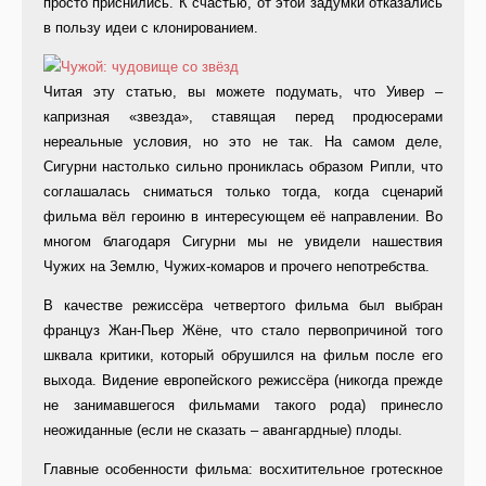
просто приснились. К счастью, от этой задумки отказались
в пользу идеи с клонированием.
Читая эту статью, вы можете подумать, что Уивер –
капризная «звезда», ставящая перед продюсерами
нереальные условия, но это не так. На самом деле,
Сигурни настолько сильно прониклась образом Рипли, что
соглашалась сниматься только тогда, когда сценарий
фильма вёл героиню в интересующем её направлении. Во
многом благодаря Сигурни мы не увидели нашествия
Чужих на Землю, Чужих-комаров и прочего непотребства.
В качестве режиссёра четвертого фильма был выбран
француз Жан-Пьер Жёне, что стало первопричиной того
шквала критики, который обрушился на фильм после его
выхода. Видение европейского режиссёра (никогда прежде
не занимавшегося фильмами такого рода) принесло
неожиданные (если не сказать – авангардные) плоды.
Главные особенности фильма: восхитительное гротескное