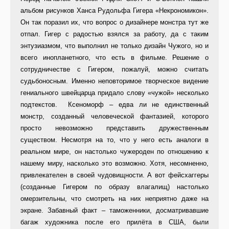
альбом рисунков Ханса Рудольфа Гигера «Некрономикон».
Он так поразил их, что вопрос о дизайнере монстра тут же
отпал. Гигер с радостью взялся за работу, да с таким
энтузиазмом, что выполнил не только дизайн Чужого, но и
всего инопланетного, что есть в фильме. Решение о
сотрудничестве с Гигером, пожалуй, можно считать
судьбоносным. Именно неповторимое творческое видение
гениального швейцарца придало слову «чужой» несколько
подтекстов. Ксеноморф – едва ли не единственный
монстр, созданный человеческой фантазией, которого
просто невозможно представить дружественным
существом. Несмотря на то, что у него есть аналоги в
реальном мире, он настолько чужероден по отношению к
нашему миру, насколько это возможно. Хотя, несомненно,
привлекателен в своей чудовищности. А вот фейсхаггеры
(созданные Гигером по образу влагалищ) настолько
омерзительны, что смотреть на них неприятно даже на
экране. Забавный факт – таможенники, досматривавшие
багаж художника после его прилёта в США, были