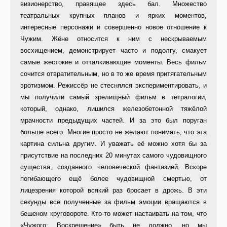
визионерство, правящее здесь бал. Множество
театральных крупных планов и ярких моментов,
интересные персонажи и совершенно новое отношение к
Чужим. Жёне относится к ним с нескрываемым
восхищением, демонстрирует часто и подолгу, смакует
самые жестокие и отталкивающие моменты. Весь фильм
сочится отвратительным, но в то же время притягательным
эротизмом. Режиссёр не стеснялся экспериментировать, и
мы получили самый зрелищный фильм в тетралогии,
который, однако, лишился железобетонной тяжёлой
мрачности предыдущих частей. И за это был поруган
больше всего. Многие просто не желают понимать, что эта
картина сильна другим. И уважать её можно хотя бы за
присутствие на последних 20 минутах самого чудовищного
существа, созданного человеческой фантазией. Вскоре
погибающего ещё более чудовищной смертью, от
лицезрения которой всякий раз бросает в дрожь. В эти
секунды все полученные за фильм эмоции вращаются в
бешеном круговороте. Кто-то может настаивать на том, что
«Чужого: Воскрешение» быть не должно, но мы