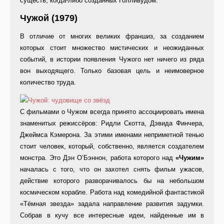
существ, когда-либо созданных Голливудом.
Чужой (1979)
В отличие от многих великих франшиз, за созданием
которых стоит множество мистических и неожиданных
событий, в истории появления Чужого нет ничего из ряда
вон выходящего. Только базовая цель и неимоверное
количество труда.
С фильмами о Чужом всегда принято ассоциировать имена
знаменитых режиссёров: Ридли Скотта, Дэвида Финчера,
Джеймса Кэмерона. За этими именами неприметной тенью
стоит человек, который, собственно, является создателем
монстра. Это Дэн О’Бэннон, работа которого над
«Чужим»
началась с того, что он захотел снять фильм ужасов,
действие которого разворачивалось бы на небольшом
космическом корабле. Работа над комедийной фантастикой
«Тёмная звезда» задала направление развития задумки.
Собрав в кучу все интересные идеи, найденные им в