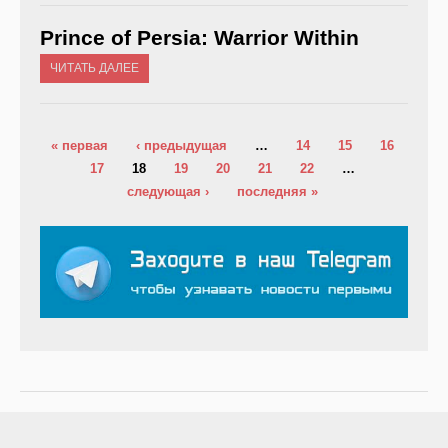
Prince of Persia: Warrior Within
ЧИТАТЬ ДАЛЕЕ
Страницы
« первая
‹ предыдущая
…
14
15
16
17
18
19
20
21
22
…
следующая ›
последняя »