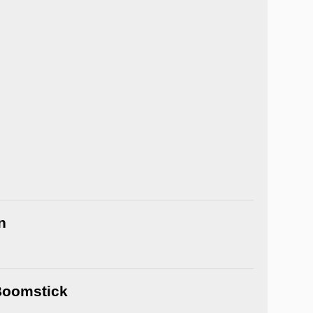
n
 Boomstick