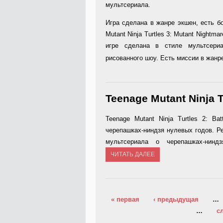
мультсериала.
Игра сделана в жанре экшен, есть б
Mutant Ninja Turtles 3: Mutant Nightm
игре сделана в стиле мультсери
рисованного шоу. Есть миссии в жанр
Teenage Mutant Ninja T
Teenage Mutant Ninja Turtles 2: B
черепашках-ниндзя нулевых годов. Ре
мультсериала о черепашках-нин
ЧИТАТЬ ДАЛЕЕ
Страницы
« первая
‹ предыдущая
…
…
с