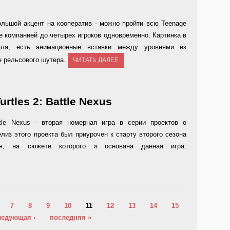
ольшой акцент на кооператив - можно пройти всю Teenage
are компанией до четырех игроков одновременно. Картинка в
ала, есть анимационные вставки между уровнями из
е рельсового шутера.
ЧИТАТЬ ДАЛЕЕ
urtles 2: Battle Nexus
attle Nexus - вторая номерная игра в серии проектов о
лиз этого проекта был приурочен к старту второго сезона
дзя, на сюжете которого и основана данная игра.
7
8
9
10
11
12
13
14
15
ледующая ›
последняя »