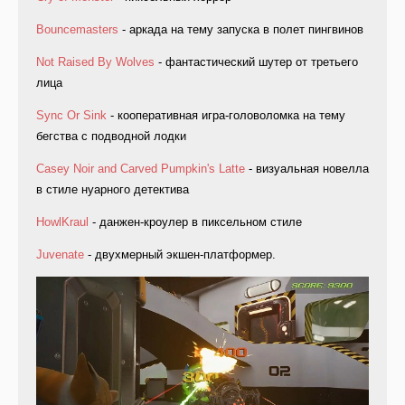
Bouncemasters
- аркада на тему запуска в полет пингвинов
Not Raised By Wolves
- фантастический шутер от третьего
лица
Sync Or Sink
- кооперативная игра-головоломка на тему
бегства с подводной лодки
Casey Noir and Carved Pumpkin's Latte
- визуальная новелла
в стиле нуарного детектива
HowlKraul
- данжен-кроулер в пиксельном стиле
Juvenate
- двухмерный экшен-платформер.