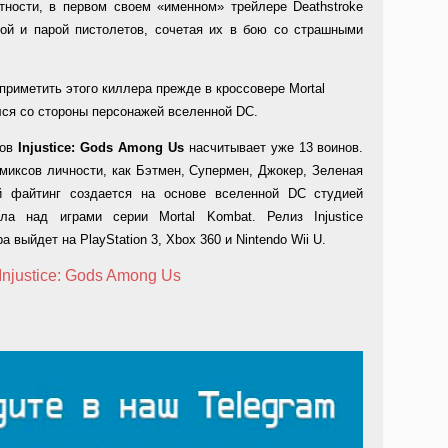
тности, в первом своем «именном» трейлере Deathstroke
кой и парой пистолетов, сочетая их в бою со страшными
приметить этого киллера прежде в кроссовере Mortal
ался со стороны персонажей вселенной DC.
цов
Injustice: Gods Among Us
насчитывает уже 13 воинов.
миксов личности, как Бэтмен, Супермен, Джокер, Зеленая
й файтинг создается на основе вселенной DC студией
ала над играми серии Mortal Kombat. Релиз Injustice
а выйдет на PlayStation 3, Xbox 360 и Nintendo Wii U.
Injustice: Gods Among Us