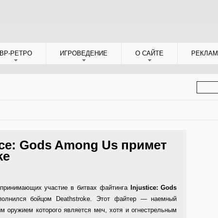
ВР-РЕТРО
ИГРОВЕДЕНИЕ
О САЙТЕ
РЕКЛАМ
ФОР
ПОИС
ice: Gods Among Us примет
ke
 принимающих участие в битвах файтинга
Injustice: Gods
полнился бойцом Deathstroke. Этот файтер — наемный
м оружием которого является меч, хотя и огнестрельным