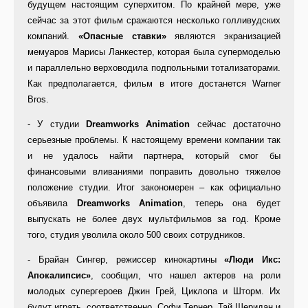
будущем настоящим суперхитом. По крайней мере, уже
сейчас за этот фильм сражаются несколько голливудских
компаний.
«Опасные ставки»
являются экранизацией
мемуаров Марисы Ланкестер, которая была супермоделью
и параллельно верховодила подпольными тотализаторами.
Как предполагается, фильм в итоге достанется Warner
Bros.
- У студии
Dreamworks
Animation
сейчас достаточно
серьезные проблемы. К настоящему времени компании так
и не удалось найти партнера, который смог бы
финансовыми вливаниями поправить довольно тяжелое
положение студии. Итог закономерен – как официально
объявила
Dreamworks
Animation
, теперь она будет
выпускать не более двух мультфильмов за год. Кроме
того, студия уволила около 500 своих сотрудников.
- Брайан Сингер, режиссер кинокартины
«Люди Икс:
Апокалипсис»
, сообщил, что нашел актеров на роли
молодых супергероев Джин Грей, Циклопа и Шторм. Их
будут играть, соответственно, Софи Тернер, Тай Шеридан и