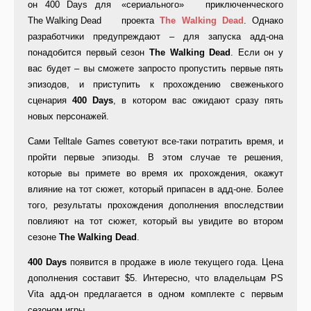
«сериального» приключенческого
проекта
The
Walking
Dead
. Однако
разработчики предупреждают – для запуска адд-она
понадобится первый сезон
The
Walking
Dead
. Если он у
вас будет – вы сможете запросто пропустить первые пять
эпизодов, и приступить к прохождению свеженького
сценария
400
Days
, в котором вас ожидают сразу пять
новых персонажей.
Сами Telltale Games советуют все-таки потратить время, и
пройти первые эпизоды. В этом случае те решения,
которые вы примете во время их прохождения, окажут
влияние на тот сюжет, который припасен в адд-оне. Более
того, результаты прохождения дополнения впоследствии
повлияют на тот сюжет, который вы увидите во втором
сезоне
The
Walking
Dead
.
400 Days
появится в продаже в июле текущего года. Цена
дополнения составит $5. Интересно, что владельцам PS
Vita адд-он предлагается в одном комплекте с первым
сезоном игры.