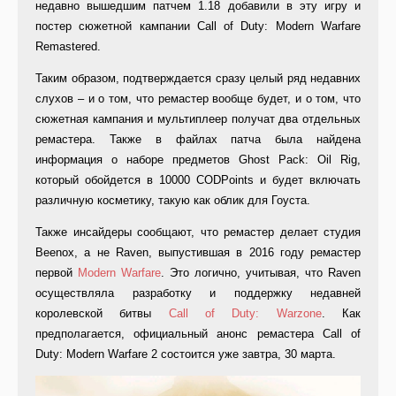
недавно вышедшим патчем 1.18 добавили в эту игру и
постер сюжетной кампании Call of Duty: Modern Warfare
Remastered.
Таким образом, подтверждается сразу целый ряд недавних
слухов – и о том, что ремастер вообще будет, и о том, что
сюжетная кампания и мультиплеер получат два отдельных
ремастера. Также в файлах патча была найдена
информация о наборе предметов Ghost Pack: Oil Rig,
который обойдется в 10000 CODPoints и будет включать
различную косметику, такую как облик для Гоуста.
Также инсайдеры сообщают, что ремастер делает студия
Beenox, а не Raven, выпустившая в 2016 году ремастер
первой
Modern Warfare
. Это логично, учитывая, что Raven
осуществляла разработку и поддержку недавней
королевской битвы
Call of Duty: Warzone
. Как
предполагается, официальный анонс ремастера Call of
Duty: Modern Warfare 2 состоится уже завтра, 30 марта.