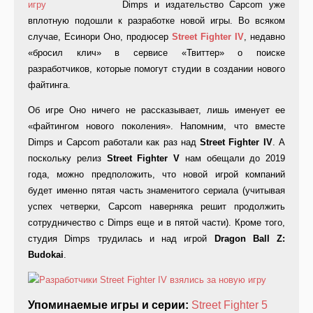
Dimps и издательство Capcom уже
вплотную подошли к разработке новой игры. Во всяком
случае, Есинори Оно, продюсер
Street
Fighter
IV
, недавно
«бросил клич» в сервисе «Твиттер» о поиске
разработчиков, которые помогут студии в создании нового
файтинга.
Об игре Оно ничего не рассказывает, лишь именует ее
«файтингом нового поколения». Напомним, что вместе
Dimps и Capcom работали как раз над
Street Fighter IV
. А
поскольку релиз
Street Fighter V
нам обещали до 2019
года, можно предположить, что новой игрой компаний
будет именно пятая часть знаменитого сериала (учитывая
успех четверки, Capcom наверняка решит продолжить
сотрудничество с Dimps еще и в пятой части). Кроме того,
студия Dimps трудилась и над игрой
Dragon Ball Z:
Budokai
.
Упоминаемые игры и серии:
Street Fighter 5