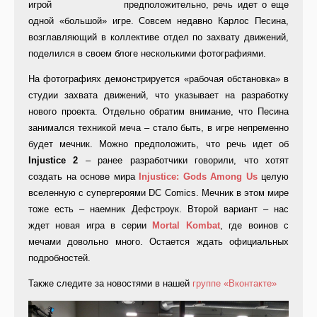
предположительно, речь идет о еще
одной «большой» игре. Совсем недавно Карлос Песина,
возглавляющий в коллективе отдел по захвату движений,
поделился в своем блоге несколькими фотографиями.
На фотографиях демонстрируется «рабочая обстановка» в
студии захвата движений, что указывает на разработку
нового проекта. Отдельно обратим внимание, что Песина
занимался техникой меча – стало быть, в игре непременно
будет мечник. Можно предположить, что речь идет об
Injustice
2
– ранее разработчики говорили, что хотят
создать на основе мира
Injustice
:
Gods
Among
Us
целую
вселенную с супергероями DC Comics. Мечник в этом мире
тоже есть – наемник Дефстроук. Второй вариант – нас
ждет новая игра в серии
Mortal
Kombat
, где воинов с
мечами довольно много. Остается ждать официальных
подробностей.
Также следите за новостями в нашей
группе «Вконтакте»