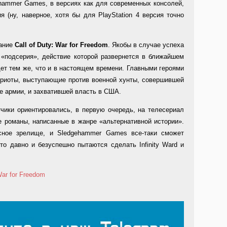
hammer Games, в версиях как для современных консолей,
я (ну, наверное, хотя бы для PlayStation 4 версия точно
вание
Call
of
Duty:
War
for
Freedom
. Якобы в случае успеха
 «подсерия», действие которой развернется в ближайшем
ет тем же, что и в настоящем времени. Главными героями
триоты, выступающие против военной хунты, совершившей
е армии, и захватившей власть в США.
чики ориентировались, в первую очередь, на телесериал
 романы, написанные в жанре «альтернативной истории».
сное зрелище, и Sledgehammer Games все-таки сможет
то давно и безуспешно пытаются сделать Infinity Ward и
War for Freedom