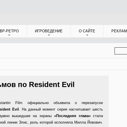
ВР-РЕТРО
ИГРОВЕДЕНИЕ
О САЙТЕ
РЕКЛАМ
ФОР
ПОИС
ов по Resident Evil
stantin Film официально объявила о перезапуске
sident
Evil
. На данный момент серия насчитывает шесть
едавно вышедшая на экраны
«Последняя глава»
стала
ой линии Элис, роль которой исполняла Милла Йовович.