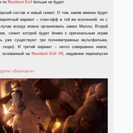
в по
Resident
Evil
больше не будет.
ерский состав и новый сюжет. О том, каким именно будет
вероятный вариант – спин-офф в той же вселенной, но с
случае всегда можно организовать камео Миллы. Второй
ная, сюжет которой будет ближе к оригинальным играм
есь уже существуют три полнометражных мультфильма,
 скоро). И третий вариант – нечто совершенно новое,
, основанный на
Resident
Evil
VII
, недавнем перезапуске
группе «Вконтакте»