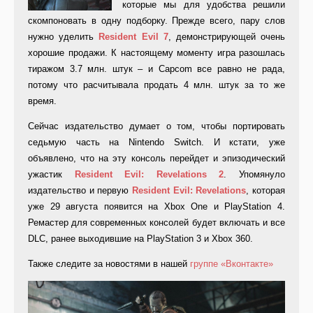
которые мы для удобства решили
скомпоновать в одну подборку. Прежде всего, пару слов
нужно уделить
Resident
Evil 7
, демонстрирующей очень
хорошие продажи. К настоящему моменту игра разошлась
тиражом 3.7 млн. штук – и Capcom все равно не рада,
потому что расчитывала продать 4 млн. штук за то же
время.
Сейчас издательство думает о том, чтобы портировать
седьмую часть на Nintendo Switch. И кстати, уже
объявлено, что на эту консоль перейдет и эпизодический
ужастик
Resident
Evil:
Revelations 2
. Упомянуло
издательство и первую
Resident
Evil:
Revelations
, которая
уже 29 августа появится на Xbox One и PlayStation 4.
Ремастер для современных консолей будет включать и все
DLC, ранее выходившие на PlayStation 3 и Xbox 360.
Также следите за новостями в нашей
группе «Вконтакте»