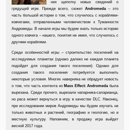
них щепотку новых сведений о
грядущей игре. Прежде всего, сюжет
Andromeda
– это
часть большой истории о том, что случилось с кораблями-
ковчегами, отправленными человечеством к Туманности
Андромеды. В начале игры мы будем знать только историю
одного ковчега – нашего, понятия не имея, что случилось с
другими кораблями.
Среди особенностей игры – строительство поселений на
исследуемых планетах (однако далеко не каждая планета
подойдет для создания такого поселения). Однако для
создания такого поселения потребуется выполнить
некоторые условия. Многих наверняка не обрадует новость
о том, что часть контента из
Mass
Effect
:
Andromeda
была
вырезана. Среди прочего, вырезали напарника-саларианца,
но раса может вернуться в игру в качестве DLC. Наконец,
при исследовании миров Андромеды мы будем изучать не
только животных и растений, географию и геологию, но и
местную культуру. Напомним, в продажу игра выйдет
весной 2017 года.