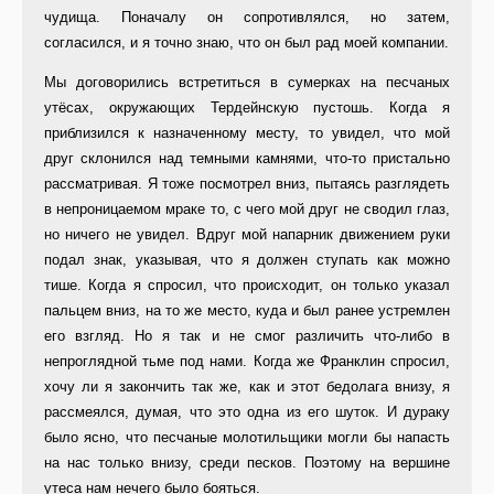
чудища. Поначалу он сопротивлялся, но затем,
согласился, и я точно знаю, что он был рад моей компании.
Мы договорились встретиться в сумерках на песчаных
утёсах, окружающих Тердейнскую пустошь. Когда я
приблизился к назначенному месту, то увидел, что мой
друг склонился над темными камнями, что-то пристально
рассматривая. Я тоже посмотрел вниз, пытаясь разглядеть
в непроницаемом мраке то, с чего мой друг не сводил глаз,
но ничего не увидел. Вдруг мой напарник движением руки
подал знак, указывая, что я должен ступать как можно
тише. Когда я спросил, что происходит, он только указал
пальцем вниз, на то же место, куда и был ранее устремлен
его взгляд. Но я так и не смог различить что-либо в
непроглядной тьме под нами. Когда же Франклин спросил,
хочу ли я закончить так же, как и этот бедолага внизу, я
рассмеялся, думая, что это одна из его шуток. И дураку
было ясно, что песчаные молотильщики могли бы напасть
на нас только внизу, среди песков. Поэтому на вершине
утеса нам нечего было бояться.