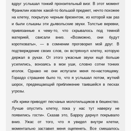
вдруг услышал тонкий пронзительный визг. В этот момент
Франклин извлек какой-то большой предмет, нечто похожее
на клетку, покрытую черным брезентом, из которой как раз
и были слышны эти дьявольские звуки. Толстые веревки,
привязанные к чему-то, что скрывалось под темной
материей, свисали вниз. «Возможно, они будут
коротковаты», — в сомнении проговорил мой друг. В
подтверждение своих слов, он встряхнул клетку, которую
держал в руках. От этого ужасные звуки ещё больше
усилились, вонзаясь в мои уши, словно сотни тонких
иголок. Однако не они испугали меня по-настоящему.
Гораздо страшнее было то, что я услышал потом, жуткий
шорох, предвещающий приближение таившейся в песках
угрозы.
«Их крики приводят песчаных молотильщиков в бешенство.
Лучше опустить клетку, пока у нас тут наверху не
появились гости». Сказав это, Барроу дернул покрывало
вниз. Ужас от того, что я увидел внутри клетки,
моментально заставил меня оцепенеть. Все смешалось