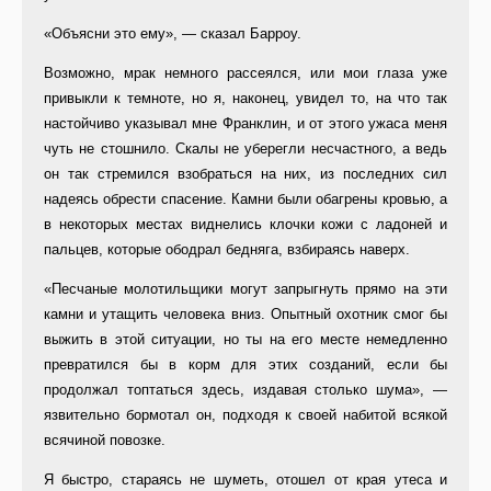
«Объясни это ему», — сказал Барроу.
Возможно, мрак немного рассеялся, или мои глаза уже
привыкли к темноте, но я, наконец, увидел то, на что так
настойчиво указывал мне Франклин, и от этого ужаса меня
чуть не стошнило. Скалы не уберегли несчастного, а ведь
он так стремился взобраться на них, из последних сил
надеясь обрести спасение. Камни были обагрены кровью, а
в некоторых местах виднелись клочки кожи с ладоней и
пальцев, которые ободрал бедняга, взбираясь наверх.
«Песчаные молотильщики могут запрыгнуть прямо на эти
камни и утащить человека вниз. Опытный охотник смог бы
выжить в этой ситуации, но ты на его месте немедленно
превратился бы в корм для этих созданий, если бы
продолжал топтаться здесь, издавая столько шума», —
язвительно бормотал он, подходя к своей набитой всякой
всячиной повозке.
Я быстро, стараясь не шуметь, отошел от края утеса и