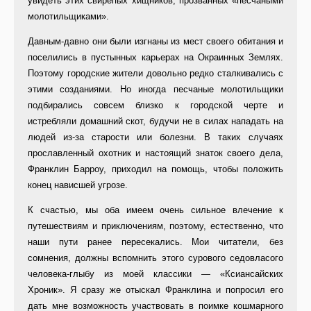
увидеть этих свирепых хищников, прозванных «песчаными
молотильщиками».
Давным-давно они были изгнаны из мест своего обитания и
поселились в пустынных карьерах на Окраинных Землях.
Поэтому городские жители довольно редко сталкивались с
этими созданиями. Но иногда песчаные молотильщики
подбирались совсем близко к городской черте и
истребляли домашний скот, будучи не в силах нападать на
людей из-за старости или болезни. В таких случаях
прославленный охотник и настоящий знаток своего дела,
Франклин Барроу, приходил на помощь, чтобы положить
конец нависшей угрозе.
К счастью, мы оба имеем очень сильное влечение к
путешествиям и приключениям, поэтому, естественно, что
наши пути ранее пересекались. Мои читатели, без
сомнения, должны вспомнить этого сурового седовласого
человека-глыбу из моей классики — «Ксиансайских
Хроник». Я сразу же отыскал Франклина и попросил его
дать мне возможность участвовать в поимке кошмарного