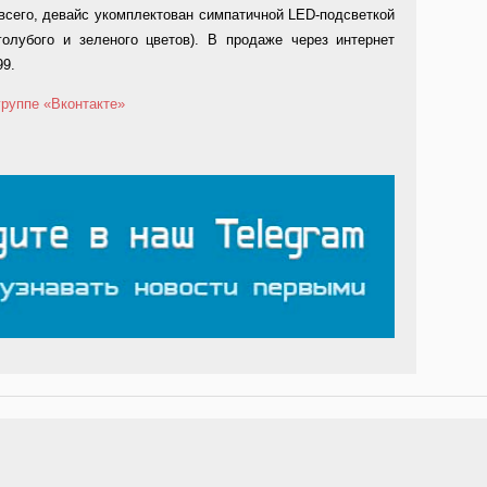
всего, девайс укомплектован симпатичной LED-подсветкой
 голубого и зеленого цветов). В продаже через интернет
99.
группе «Вконтакте»