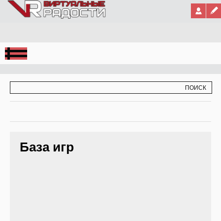
Jump to Navigation
ФОРМА ПОИСКА
ПОИСК
База игр