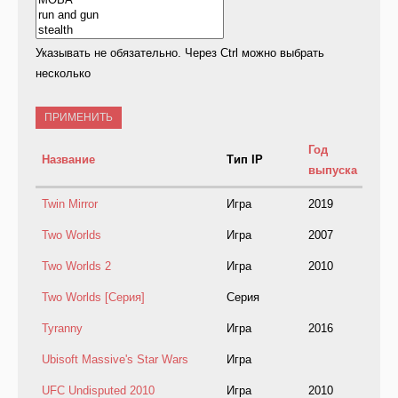
Указывать не обязательно. Через Ctrl можно выбрать
несколько
Год
Название
Тип IP
выпуска
Twin Mirror
Игра
2019
Two Worlds
Игра
2007
Two Worlds 2
Игра
2010
Two Worlds [Серия]
Серия
Tyranny
Игра
2016
Ubisoft Massive's Star Wars
Игра
UFC Undisputed 2010
Игра
2010