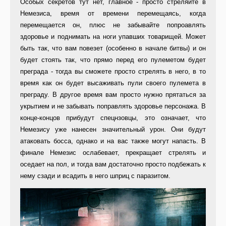
Особых секретов тут нет, главное - просто стреляйте в
Немезиса, время от времени перемещаясь, когда
перемещается он, плюс не забывайте попроавлять
здоровье и поднимать на ноги упавших товарищей. Может
быть так, что вам повезет (особенно в начале битвы) и он
будет стоять так, что прямо перед его пулеметом будет
преграда - тогда вы сможете просто стрелять в него, в то
время как он будет высаживать пули своего пулемета в
преграду. В другое время вам просто нужно прятаться за
укрытием и не забывать поправлять здоровье персонажа. В
конце-концов прибудут спецнзовцы, это означает, что
Немезису уже нанесен значительный урон. Они будут
атаковать босса, однако и на вас также могут напасть. В
финале Немезис ослабевает, прекращает стрелять и
оседает на пол, и тогда вам достаточно просто подбежать к
нему сзади и всадить в него шприц с паразитом.