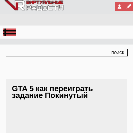
Jump to Navigation
ФОРМА ПОИСКА
ПОИСК
GTA 5 как переиграть
задание Покинутый