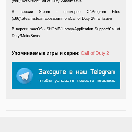
(x86)\Activision\Call of Duty 2\main\save
В версии Steam - примерно C:\Program Files
(x86)\Steam\steamapps\common\Call of Duty 2\main\save
В версии macOS - $HOME/Library/Application Support/Call of
Duty/Main/Save/
Упоминаемые игры и серии:
Call of Duty 2